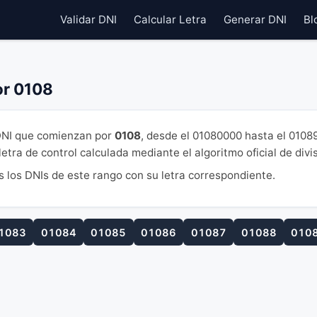
Validar DNI
Calcular Letra
Generar DNI
Bl
or 0108
NI que comienzan por
0108
, desde el 01080000 hasta el 0108
tra de control calculada mediante el algoritmo oficial de divi
s los DNIs de este rango con su letra correspondiente.
1083
01084
01085
01086
01087
01088
010