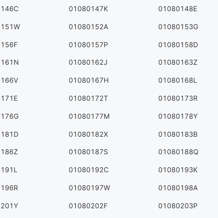
0146C
01080147K
01080148E
0151W
01080152A
01080153G
0156F
01080157P
01080158D
0161N
01080162J
01080163Z
0166V
01080167H
01080168L
0171E
01080172T
01080173R
0176G
01080177M
01080178Y
0181D
01080182X
01080183B
0186Z
01080187S
01080188Q
0191L
01080192C
01080193K
0196R
01080197W
01080198A
0201Y
01080202F
01080203P