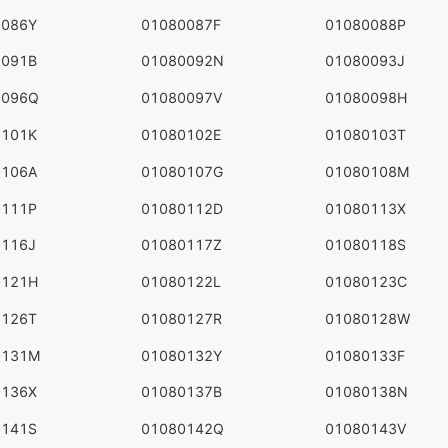
0086Y
01080087F
01080088P
0091B
01080092N
01080093J
0096Q
01080097V
01080098H
0101K
01080102E
01080103T
0106A
01080107G
01080108M
0111P
01080112D
01080113X
0116J
01080117Z
01080118S
0121H
01080122L
01080123C
0126T
01080127R
01080128W
0131M
01080132Y
01080133F
0136X
01080137B
01080138N
0141S
01080142Q
01080143V