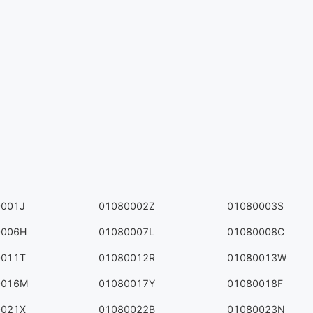
0001J
01080002Z
01080003S
0006H
01080007L
01080008C
0011T
01080012R
01080013W
0016M
01080017Y
01080018F
0021X
01080022B
01080023N