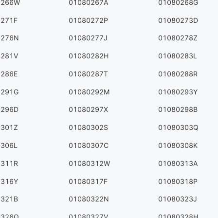
0266W
01080267A
01080268G
0271F
01080272P
01080273D
0276N
01080277J
01080278Z
0281V
01080282H
01080283L
0286E
01080287T
01080288R
0291G
01080292M
01080293Y
0296D
01080297X
01080298B
0301Z
01080302S
01080303Q
0306L
01080307C
01080308K
0311R
01080312W
01080313A
0316Y
01080317F
01080318P
0321B
01080322N
01080323J
0326Q
01080327V
01080328H