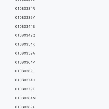
01080334R
01080339Y
01080344B
01080349Q
01080354K
01080359A
01080364P
01080369J
01080374H
01080379T
01080384M
01080389X