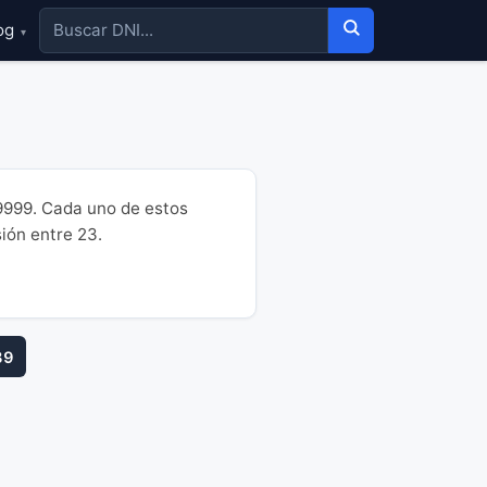
og
▾
9999. Cada uno de estos
sión entre 23.
89