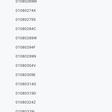
01080269M
01080274X
01080279S
01080284C
01080289W
01080294F
01080299N
01080304V
01080309E
01080314G
01080319D
01080324Z
01080329L