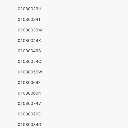
01080029H
01080034T
01080039M
01080044X
01080049S
01080054C
01080059W
01080064F
01080069N
01080074V
01080079E
01080084G