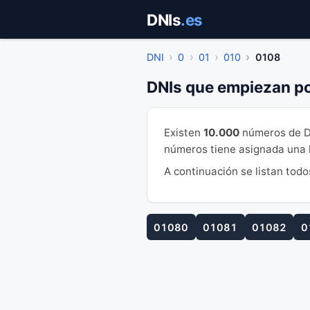
Saltar
DNIs
.es
al
contenido
DNI
0
01
010
0108
DNIs que empiezan p
Existen
10.000
números de D
números tiene asignada una le
A continuación se listan todo
01080
01081
01082
0