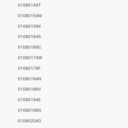
01080149T
01080154M
01080159X
01080164S
01080169C
01080174W
01080179F
01080184N
01080189V
01080194E
01080199G
01080204D