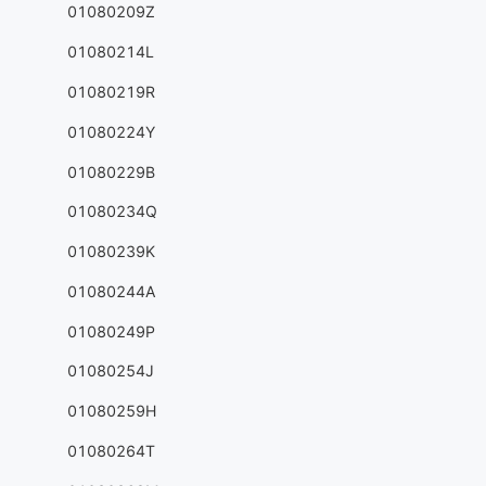
01080209Z
01080214L
01080219R
01080224Y
01080229B
01080234Q
01080239K
01080244A
01080249P
01080254J
01080259H
01080264T