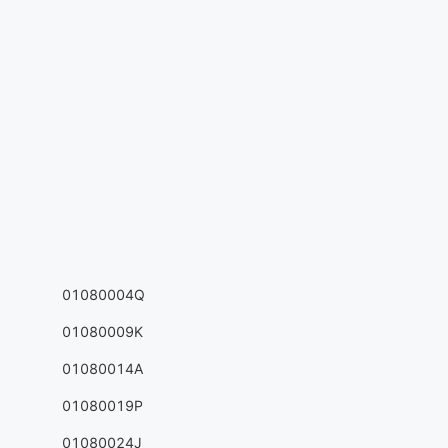
01080004Q
01080009K
01080014A
01080019P
01080024J