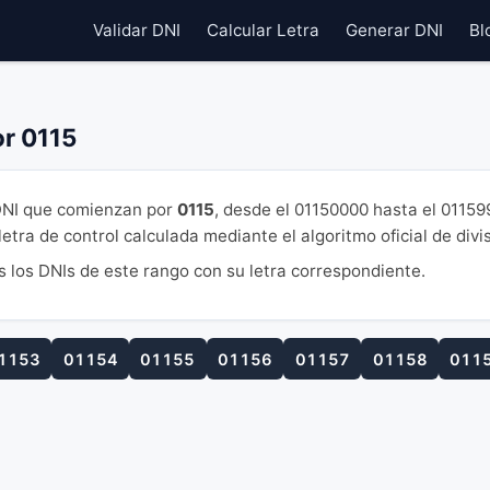
Validar DNI
Calcular Letra
Generar DNI
Bl
r 0115
NI que comienzan por
0115
, desde el 01150000 hasta el 0115
tra de control calculada mediante el algoritmo oficial de divi
s los DNIs de este rango con su letra correspondiente.
1153
01154
01155
01156
01157
01158
011