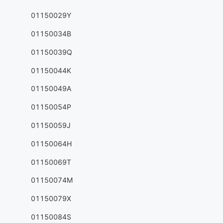
01150029Y
01150034B
01150039Q
01150044K
01150049A
01150054P
01150059J
01150064H
01150069T
01150074M
01150079X
01150084S