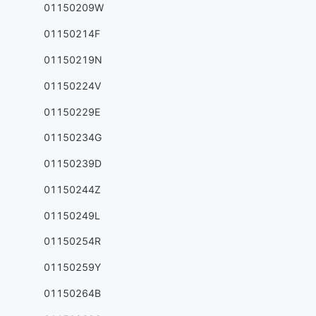
01150209W
01150214F
01150219N
01150224V
01150229E
01150234G
01150239D
01150244Z
01150249L
01150254R
01150259Y
01150264B