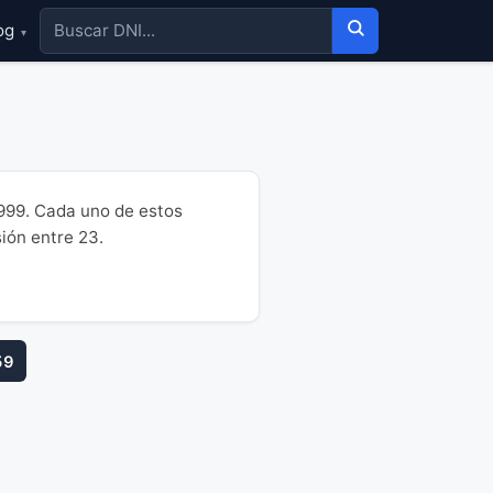
og
▾
9999. Cada uno de estos
sión entre 23.
59