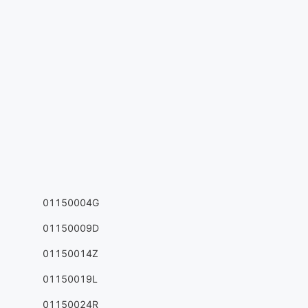
01150004G
01150009D
01150014Z
01150019L
01150024R