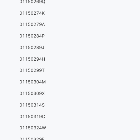
01150269Q
01150274K
01150279A
01150284P
01150289J
01150294H
01150299T
01150304M
01150309X
01150314S
01150319C
01150324W
01150329F