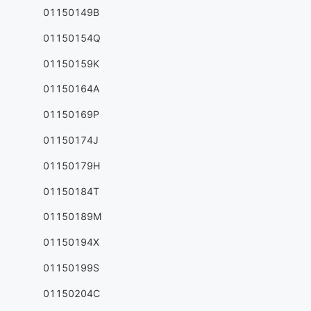
01150149B
01150154Q
01150159K
01150164A
01150169P
01150174J
01150179H
01150184T
01150189M
01150194X
01150199S
01150204C