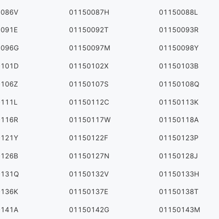
0086V
01150087H
01150088L
0091E
01150092T
01150093R
0096G
01150097M
01150098Y
0101D
01150102X
01150103B
0106Z
01150107S
01150108Q
0111L
01150112C
01150113K
0116R
01150117W
01150118A
0121Y
01150122F
01150123P
0126B
01150127N
01150128J
0131Q
01150132V
01150133H
0136K
01150137E
01150138T
0141A
01150142G
01150143M