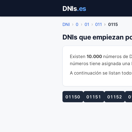
Saltar
DNIs
.es
al
contenido
DNI
0
01
011
0115
DNIs que empiezan po
Existen
10.000
números de D
números tiene asignada una le
A continuación se listan todo
01150
01151
01152
0