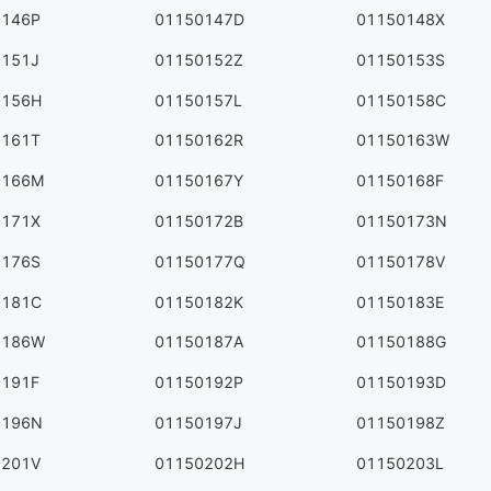
0146P
01150147D
01150148X
0151J
01150152Z
01150153S
0156H
01150157L
01150158C
0161T
01150162R
01150163W
0166M
01150167Y
01150168F
0171X
01150172B
01150173N
0176S
01150177Q
01150178V
0181C
01150182K
01150183E
0186W
01150187A
01150188G
0191F
01150192P
01150193D
0196N
01150197J
01150198Z
0201V
01150202H
01150203L