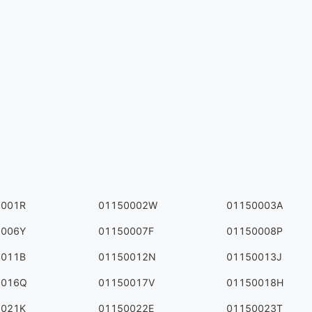
0001R
01150002W
01150003A
0006Y
01150007F
01150008P
0011B
01150012N
01150013J
0016Q
01150017V
01150018H
0021K
01150022E
01150023T