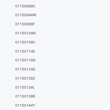
01150089C
01150094W
01150099F
01150104N
01150109V
01150114E
01150119G
01150124D
01150129Z
01150134L
01150139R
01150144Y