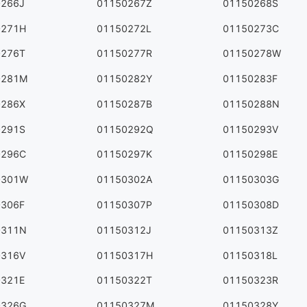
0266J
01150267Z
01150268S
0271H
01150272L
01150273C
0276T
01150277R
01150278W
0281M
01150282Y
01150283F
0286X
01150287B
01150288N
0291S
01150292Q
01150293V
0296C
01150297K
01150298E
0301W
01150302A
01150303G
0306F
01150307P
01150308D
0311N
01150312J
01150313Z
0316V
01150317H
01150318L
0321E
01150322T
01150323R
0326G
01150327M
01150328Y