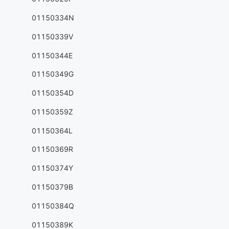
01150334N
01150339V
01150344E
01150349G
01150354D
01150359Z
01150364L
01150369R
01150374Y
01150379B
01150384Q
01150389K