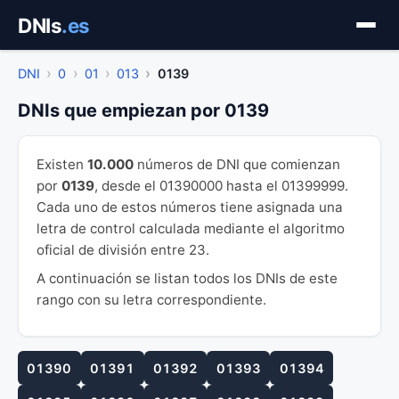
Saltar
DNIs
.es
al
contenido
DNI
0
01
013
0139
DNIs que empiezan por 0139
Existen
10.000
números de DNI que comienzan
por
0139
, desde el 01390000 hasta el 01399999.
Cada uno de estos números tiene asignada una
letra de control calculada mediante el algoritmo
oficial de división entre 23.
A continuación se listan todos los DNIs de este
rango con su letra correspondiente.
01390
01391
01392
01393
01394