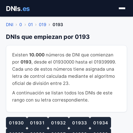
Saltar
DNIs
.es
al
contenido
DNI
0
01
019
0193
DNIs que empiezan por 0193
Existen
10.000
números de DNI que comienzan
por
0193
, desde el 01930000 hasta el 01939999.
Cada uno de estos números tiene asignada una
letra de control calculada mediante el algoritmo
oficial de división entre 23.
A continuación se listan todos los DNIs de este
rango con su letra correspondiente.
01930
01931
01932
01933
01934