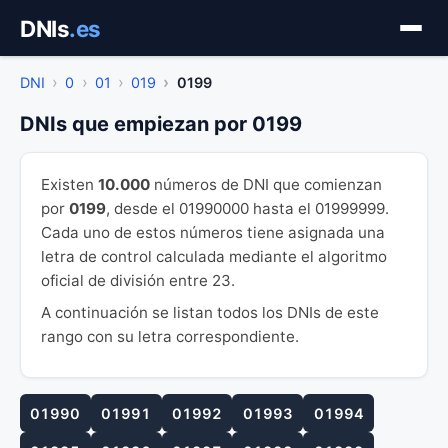
Saltar
DNIs
.es
al
contenido
DNI
0
01
019
0199
DNIs que empiezan por 0199
Existen
10.000
números de DNI que comienzan
por
0199
, desde el 01990000 hasta el 01999999.
Cada uno de estos números tiene asignada una
letra de control calculada mediante el algoritmo
oficial de división entre 23.
A continuación se listan todos los DNIs de este
rango con su letra correspondiente.
01990
01991
01992
01993
01994