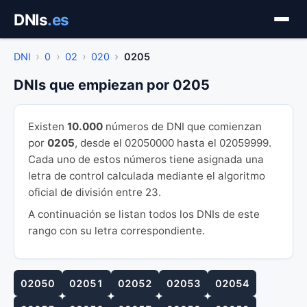
Saltar
DNIs
.es
al
contenido
DNI
0
02
020
0205
DNIs que empiezan por 0205
Existen
10.000
números de DNI que comienzan
por
0205
, desde el 02050000 hasta el 02059999.
Cada uno de estos números tiene asignada una
letra de control calculada mediante el algoritmo
oficial de división entre 23.
A continuación se listan todos los DNIs de este
rango con su letra correspondiente.
02050
02051
02052
02053
02054