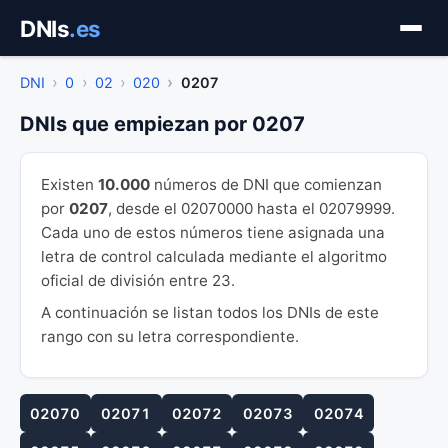
Saltar
DNIs
.es
al
contenido
DNI
0
02
020
0207
DNIs que empiezan por 0207
Existen
10.000
números de DNI que comienzan
por
0207
, desde el 02070000 hasta el 02079999.
Cada uno de estos números tiene asignada una
letra de control calculada mediante el algoritmo
oficial de división entre 23.
A continuación se listan todos los DNIs de este
rango con su letra correspondiente.
02070
02071
02072
02073
02074