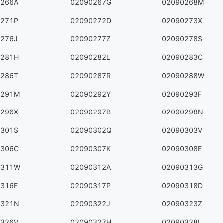
0266A
02090267G
02090268M
0271P
02090272D
02090273X
0276J
02090277Z
02090278S
0281H
02090282L
02090283C
0286T
02090287R
02090288W
0291M
02090292Y
02090293F
0296X
02090297B
02090298N
0301S
02090302Q
02090303V
0306C
02090307K
02090308E
0311W
02090312A
02090313G
0316F
02090317P
02090318D
0321N
02090322J
02090323Z
0326V
02090327H
02090328L