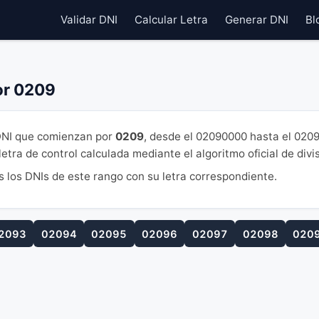
Validar DNI
Calcular Letra
Generar DNI
Bl
or 0209
NI que comienzan por
0209
, desde el 02090000 hasta el 020
tra de control calculada mediante el algoritmo oficial de divi
s los DNIs de este rango con su letra correspondiente.
2093
02094
02095
02096
02097
02098
020