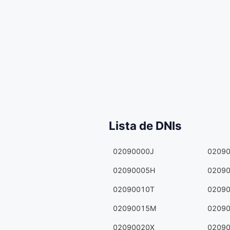
Lista de DNIs
02090000J
0209
02090005H
0209
02090010T
0209
02090015M
0209
02090020X
0209