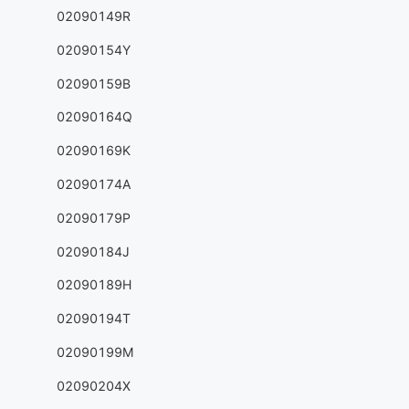
02090149R
02090154Y
02090159B
02090164Q
02090169K
02090174A
02090179P
02090184J
02090189H
02090194T
02090199M
02090204X