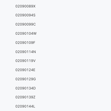
02090089X
02090094S
02090099C
02090104W
02090109F
02090114N
02090119V
02090124E
02090129G
02090134D
02090139Z
02090144L