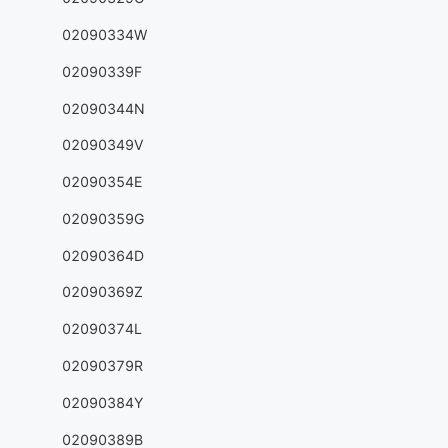
02090334W
02090339F
02090344N
02090349V
02090354E
02090359G
02090364D
02090369Z
02090374L
02090379R
02090384Y
02090389B