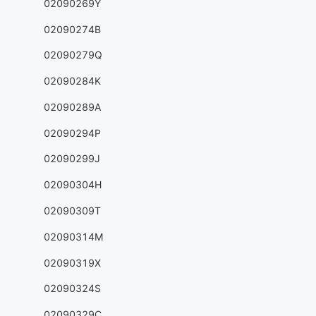
02090269Y
02090274B
02090279Q
02090284K
02090289A
02090294P
02090299J
02090304H
02090309T
02090314M
02090319X
02090324S
02090329C