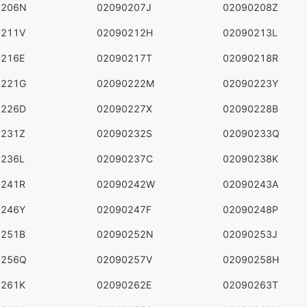
0206N
02090207J
02090208Z
0211V
02090212H
02090213L
0216E
02090217T
02090218R
0221G
02090222M
02090223Y
0226D
02090227X
02090228B
0231Z
02090232S
02090233Q
0236L
02090237C
02090238K
0241R
02090242W
02090243A
0246Y
02090247F
02090248P
0251B
02090252N
02090253J
0256Q
02090257V
02090258H
0261K
02090262E
02090263T