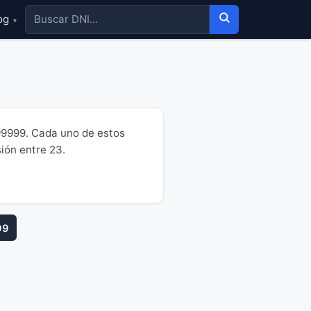
og
▾
99999. Cada uno de estos
sión entre 23.
99