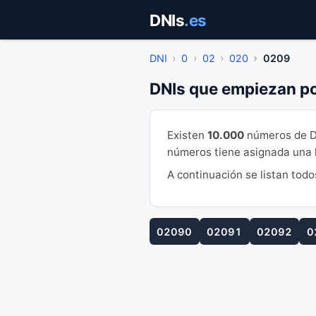
Saltar
DNIs
.es
al
contenido
DNI
0
02
020
0209
DNIs que empiezan p
Existen
10.000
números de D
números tiene asignada una le
A continuación se listan todo
02090
02091
02092
0