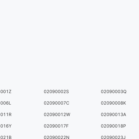
0001Z
02090002S
02090003Q
0006L
02090007C
02090008K
0011R
02090012W
02090013A
0016Y
02090017F
02090018P
0021B
02090022N
02090023J