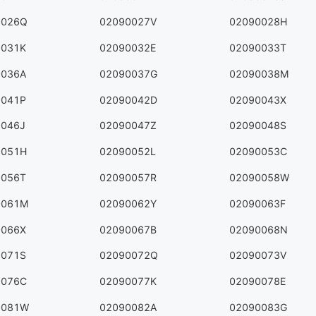
0026Q
02090027V
02090028H
0031K
02090032E
02090033T
0036A
02090037G
02090038M
0041P
02090042D
02090043X
0046J
02090047Z
02090048S
0051H
02090052L
02090053C
0056T
02090057R
02090058W
0061M
02090062Y
02090063F
0066X
02090067B
02090068N
0071S
02090072Q
02090073V
0076C
02090077K
02090078E
0081W
02090082A
02090083G