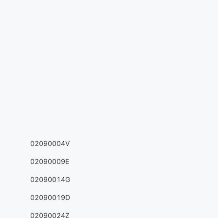
02090004V
02090009E
02090014G
02090019D
02090024Z