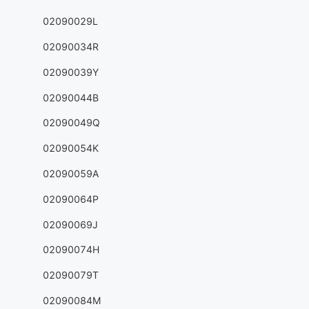
02090029L
02090034R
02090039Y
02090044B
02090049Q
02090054K
02090059A
02090064P
02090069J
02090074H
02090079T
02090084M