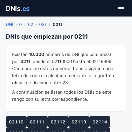
Saltar
DNIs
.es
al
contenido
DNI
0
02
021
0211
DNIs que empiezan por 0211
Existen
10.000
números de DNI que comienzan
por
0211
, desde el 02110000 hasta el 02119999.
Cada uno de estos números tiene asignada una
letra de control calculada mediante el algoritmo
oficial de división entre 23.
A continuación se listan todos los DNIs de este
rango con su letra correspondiente.
02110
02111
02112
02113
02114