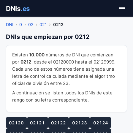
Saltar
DNIs
.es
al
contenido
DNI
0
02
021
0212
DNIs que empiezan por 0212
Existen
10.000
números de DNI que comienzan
por
0212
, desde el 02120000 hasta el 02129999.
Cada uno de estos números tiene asignada una
letra de control calculada mediante el algoritmo
oficial de división entre 23.
A continuación se listan todos los DNIs de este
rango con su letra correspondiente.
02120
02121
02122
02123
02124