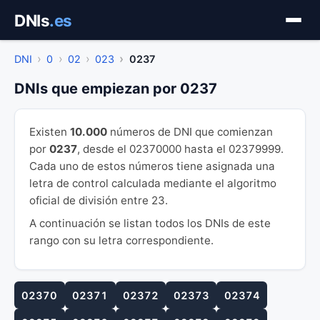
Saltar
DNIs
.es
al
contenido
DNI
0
02
023
0237
DNIs que empiezan por 0237
Existen
10.000
números de DNI que comienzan
por
0237
, desde el 02370000 hasta el 02379999.
Cada uno de estos números tiene asignada una
letra de control calculada mediante el algoritmo
oficial de división entre 23.
A continuación se listan todos los DNIs de este
rango con su letra correspondiente.
02370
02371
02372
02373
02374