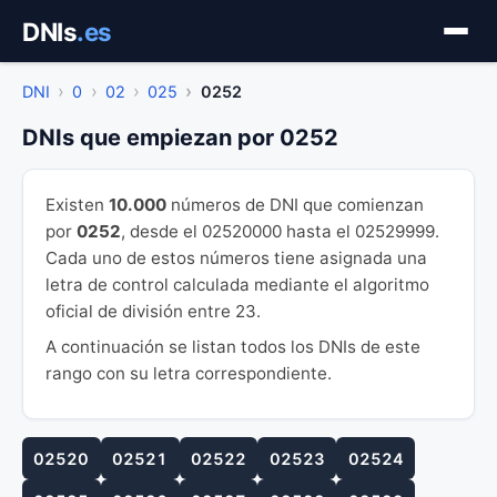
Saltar
DNIs
.es
al
contenido
DNI
0
02
025
0252
DNIs que empiezan por 0252
Existen
10.000
números de DNI que comienzan
por
0252
, desde el 02520000 hasta el 02529999.
Cada uno de estos números tiene asignada una
letra de control calculada mediante el algoritmo
oficial de división entre 23.
A continuación se listan todos los DNIs de este
rango con su letra correspondiente.
02520
02521
02522
02523
02524