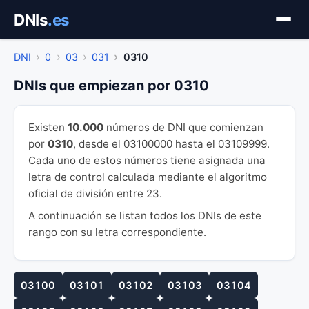
Saltar
DNIs
.es
al
contenido
DNI
0
03
031
0310
DNIs que empiezan por 0310
Existen
10.000
números de DNI que comienzan
por
0310
, desde el 03100000 hasta el 03109999.
Cada uno de estos números tiene asignada una
letra de control calculada mediante el algoritmo
oficial de división entre 23.
A continuación se listan todos los DNIs de este
rango con su letra correspondiente.
03100
03101
03102
03103
03104