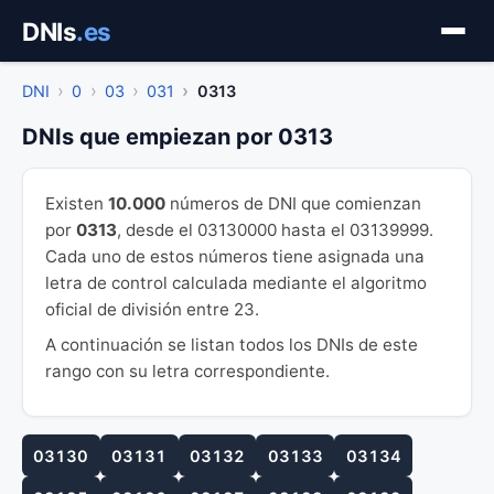
Saltar
DNIs
.es
al
contenido
DNI
0
03
031
0313
DNIs que empiezan por 0313
Existen
10.000
números de DNI que comienzan
por
0313
, desde el 03130000 hasta el 03139999.
Cada uno de estos números tiene asignada una
letra de control calculada mediante el algoritmo
oficial de división entre 23.
A continuación se listan todos los DNIs de este
rango con su letra correspondiente.
03130
03131
03132
03133
03134