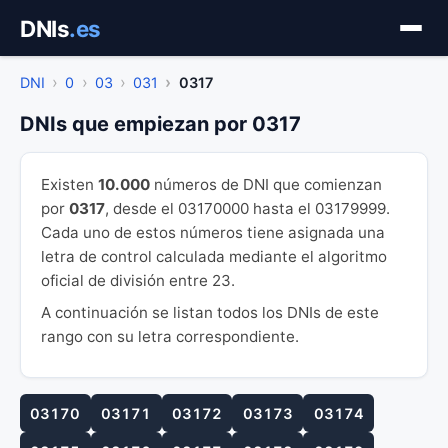
Saltar
DNIs
.es
al
contenido
DNI
0
03
031
0317
DNIs que empiezan por 0317
Existen
10.000
números de DNI que comienzan
por
0317
, desde el 03170000 hasta el 03179999.
Cada uno de estos números tiene asignada una
letra de control calculada mediante el algoritmo
oficial de división entre 23.
A continuación se listan todos los DNIs de este
rango con su letra correspondiente.
03170
03171
03172
03173
03174