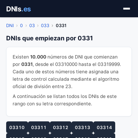
Saltar
DNIs
.es
al
contenido
DNI
0
03
033
0331
DNIs que empiezan por 0331
Existen
10.000
números de DNI que comienzan
por
0331
, desde el 03310000 hasta el 03319999.
Cada uno de estos números tiene asignada una
letra de control calculada mediante el algoritmo
oficial de división entre 23.
A continuación se listan todos los DNIs de este
rango con su letra correspondiente.
03310
03311
03312
03313
03314