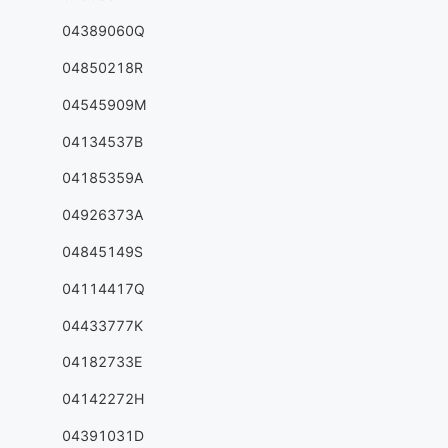
04389060Q
04850218R
04545909M
04134537B
04185359A
04926373A
04845149S
04114417Q
04433777K
04182733E
04142272H
04391031D