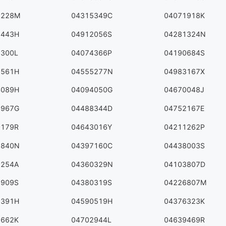
9228M
04315349C
04071918K
1443H
04912056S
04281324N
2300L
04074366P
04190684S
8561H
04555277N
04983167X
4089H
04094050G
04670048J
9967G
04488344D
04752167E
0179R
04643016Y
04211262P
9840N
04397160C
04438003S
5254A
04360329N
04103807D
9909S
04380319S
04226807M
8391H
04590519H
04376323K
9662K
04702944L
04639469R