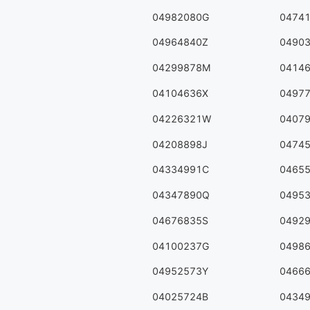
04982080G
0474
04964840Z
0490
04299878M
0414
04104636X
0497
04226321W
0407
04208898J
0474
04334991C
0465
04347890Q
0495
04676835S
0492
04100237G
0498
04952573Y
0466
04025724B
0434