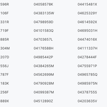
8596R
04058578K
04415481X
5106F
04383135W
04625329Y
2331R
04798959D
04614592X
7719F
04101583Q
04695031H
5885R
04703657L
04474016X
4304M
04176588H
04111337H
8207D
04985442P
04278444F
1556J
04384265M
04755971P
1787F
04562699M
04965785Q
1183K
04790928M
04985975N
2256F
04099387M
04378755S
9889X
04512890Z
04203635V