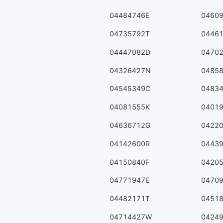
04484746E
0460
04735792T
0446
04447082D
0470
04326427N
0485
04545349C
0483
04081555K
0401
04636712G
0422
04142600R
0443
04150840F
0420
04771947E
0470
04482171T
0451
04714427W
0424