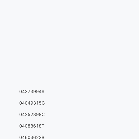
04373994S
04049315G
04252398C
04088618T
04603622B