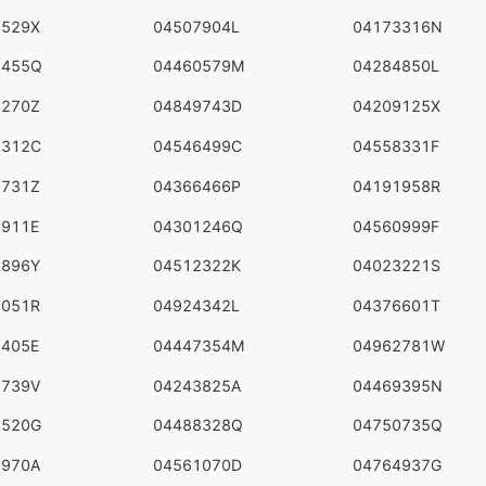
1529X
04507904L
04173316N
3455Q
04460579M
04284850L
6270Z
04849743D
04209125X
7312C
04546499C
04558331F
9731Z
04366466P
04191958R
5911E
04301246Q
04560999F
5896Y
04512322K
04023221S
3051R
04924342L
04376601T
9405E
04447354M
04962781W
6739V
04243825A
04469395N
6520G
04488328Q
04750735Q
9970A
04561070D
04764937G