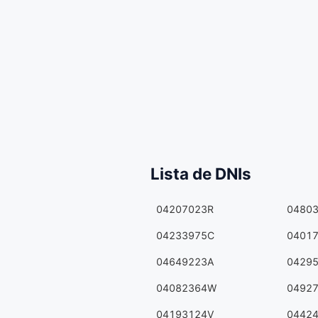
Lista de DNIs
04207023R
0480
04233975C
0401
04649223A
0429
04082364W
0492
04193124V
0442