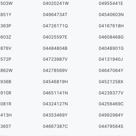
0503W
04020241W
04955441E
9851Y
04964734T
04540603N
2363P
04726171Q
04167618H
7603Z
04025597E
04608468G
1876V
04484804B
04048901G
6572P
04723987V
04131940J
8862W
04278569V
04647064Y
2936B
04546819H
04521258X
7910R
04651141N
04239377V
4081R
04324127N
04256469C
3413H
04353469Y
04992984Y
6365T
04667387C
04479564S