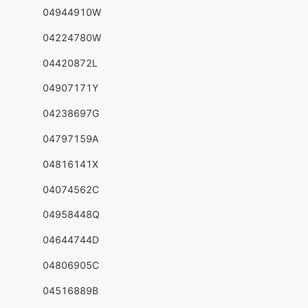
04944910W
04224780W
04420872L
04907171Y
04238697G
04797159A
04816141X
04074562C
04958448Q
04644744D
04806905C
04516889B