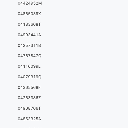
04424952M
04865039X
04183608T
04993441A
04257311B
04767847Q
04116099L
04079319Q
04365568F
04263386Z
04908706T
04853325A