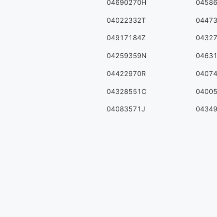
04690270H
0458
04022332T
0447
04917184Z
0432
04259359N
0463
04422970R
0407
04328551C
0400
04083571J
0434