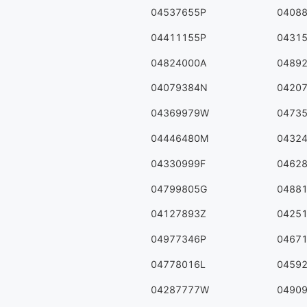
04537655P
0408
04411155P
0431
04824000A
0489
04079384N
0420
04369979W
0473
04446480M
0432
04330999F
0462
04799805G
0488
04127893Z
0425
04977346P
0467
04778016L
0459
04287777W
0490