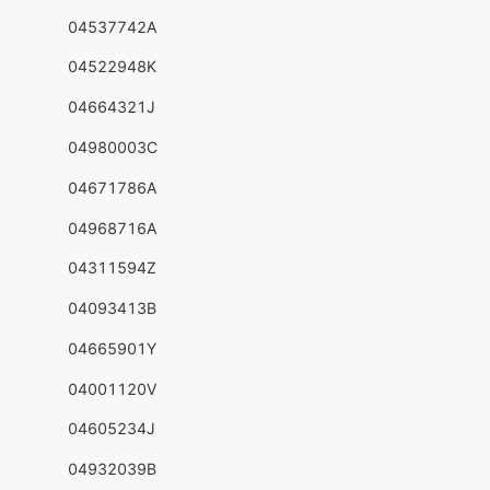
04537742A
04522948K
04664321J
04980003C
04671786A
04968716A
04311594Z
04093413B
04665901Y
04001120V
04605234J
04932039B