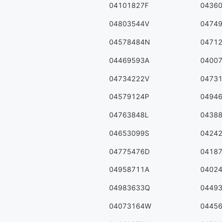
04101827F
0436
04803544V
0474
04578484N
0471
04469593A
0400
04734222V
0473
04579124P
0494
04763848L
0438
04653099S
0424
04775476D
0418
04958711A
0402
04983633Q
0449
04073164W
0445