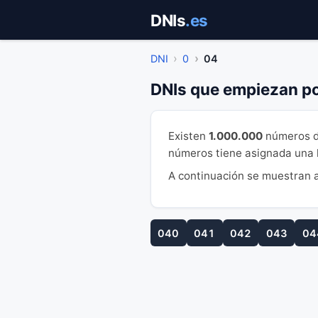
Saltar
DNIs
.es
al
contenido
DNI
0
04
DNIs que empiezan p
Existen
1.000.000
números d
números tiene asignada una le
A continuación se muestran a
040
041
042
043
04