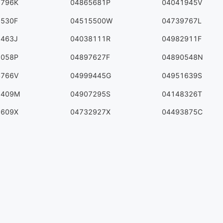
6796K
04865681P
04041945V
3530F
04515500W
04739767L
7463J
04038111R
04982911F
1058P
04897627F
04890548N
4766V
04999445G
04951639S
5409M
04907295S
04148326T
9609X
04732927X
04493875C