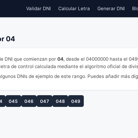
Validar DNI
Calcular Letra
Generar DNI
Bl
or 04
e DNI que comienzan por
04
, desde el 04000000 hasta el 04
tra de control calculada mediante el algoritmo oficial de divi
lgunos DNIs de ejemplo de este rango. Puedes añadir más díg
4
045
046
047
048
049