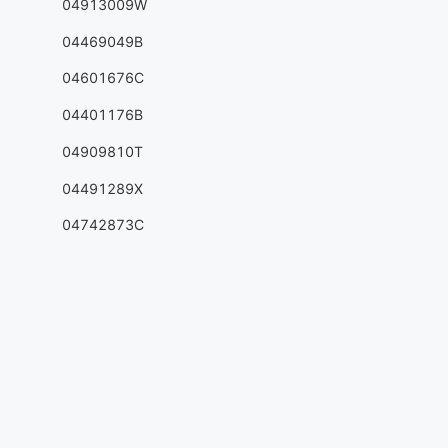
04913009W
04469049B
04601676C
04401176B
04909810T
04491289X
04742873C