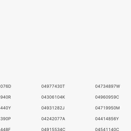
3076D
04977430T
04734897W
7940R
04306104K
04960959C
5440Y
04931282J
04719950M
7390P
04242077A
04414856Y
4448F
04915534C
04541140C