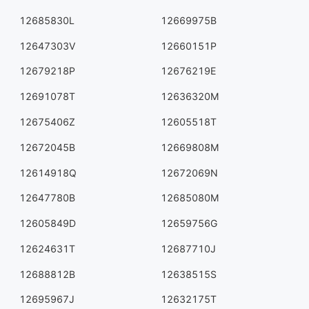
12685830L
12669975B
12647303V
12660151P
12679218P
12676219E
12691078T
12636320M
12675406Z
12605518T
12672045B
12669808M
12614918Q
12672069N
12647780B
12685080M
12605849D
12659756G
12624631T
12687710J
12688812B
12638515S
12695967J
12632175T