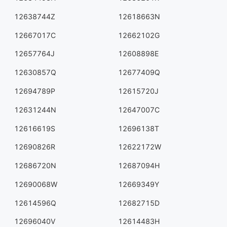
12638744Z
12618663N
12667017C
12662102G
12657764J
12608898E
12630857Q
12677409Q
12694789P
12615720J
12631244N
12647007C
12616619S
12696138T
12690826R
12622172W
12686720N
12687094H
12690068W
12669349Y
12614596Q
12682715D
12696040V
12614483H