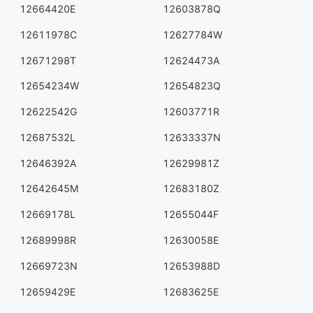
12664420E
12603878Q
12611978C
12627784W
12671298T
12624473A
12654234W
12654823Q
12622542G
12603771R
12687532L
12633337N
12646392A
12629981Z
12642645M
12683180Z
12669178L
12655044F
12689998R
12630058E
12669723N
12653988D
12659429E
12683625E