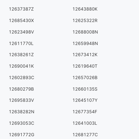
12637387Z
12643880K
12685430X
12625322R
12623498V
12688008N
12611770L
12659948N
12638261Z
12673412K
12690041K
12619640T
12602893C
12657026B
12680279B
12660135S
12695833V
12645107Y
12638282N
12677354F
12693053C
12641003L
12691772G
12681277C