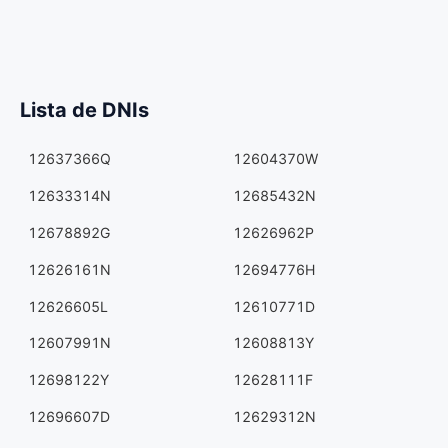
Lista de DNIs
12637366Q
12604370W
12633314N
12685432N
12678892G
12626962P
12626161N
12694776H
12626605L
12610771D
12607991N
12608813Y
12698122Y
12628111F
12696607D
12629312N