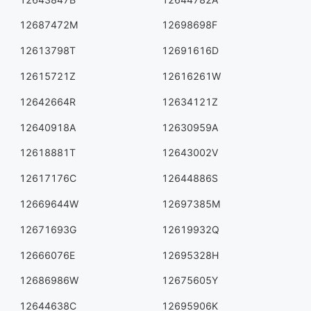
12687472M
12698698F
12613798T
12691616D
12615721Z
12616261W
12642664R
12634121Z
12640918A
12630959A
12618881T
12643002V
12617176C
12644886S
12669644W
12697385M
12671693G
12619932Q
12666076E
12695328H
12686986W
12675605Y
12644638C
12695906K