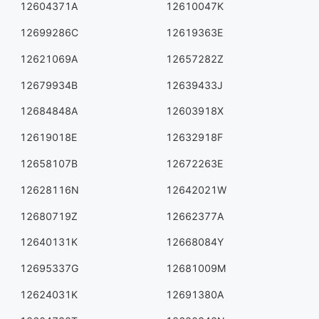
12604371A
12610047K
12699286C
12619363E
12621069A
12657282Z
12679934B
12639433J
12684848A
12603918X
12619018E
12632918F
12658107B
12672263E
12628116N
12642021W
12680719Z
12662377A
12640131K
12668084Y
12695337G
12681009M
12624031K
12691380A