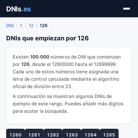
Saltar
DNIs
.es
al
contenido
DNI
1
12
126
DNIs que empiezan por 126
Existen
100.000
números de DNI que comienzan
por
126
, desde el 12600000 hasta el 12699999.
Cada uno de estos números tiene asignada una
letra de control calculada mediante el algoritmo
oficial de división entre 23.
A continuación se muestran algunos DNIs de
ejemplo de este rango. Puedes añadir más dígitos
para acotar la búsqueda.
1260
1261
1262
1263
1264
1265