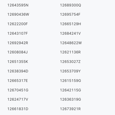
12643595N
12689300Q
12690436W
12695754F
12622200F
12665129H
12643107F
12684241V
12692942R
12648622W
12608084J
12621136R
12651355K
12653027Z
12638394D
12653709Y
12665317E
12615159G
12670451G
12642115G
12624717V
12636319G
12661831D
12673921R