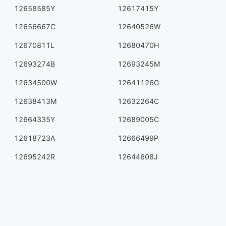
12658585Y
12617415Y
12656667C
12640526W
12670811L
12680470H
12693274B
12693245M
12634500W
12641126G
12638413M
12632264C
12664335Y
12689005C
12618723A
12666499P
12695242R
12644608J