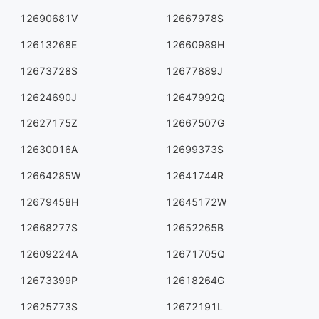
12690681V
12667978S
12613268E
12660989H
12673728S
12677889J
12624690J
12647992Q
12627175Z
12667507G
12630016A
12699373S
12664285W
12641744R
12679458H
12645172W
12668277S
12652265B
12609224A
12671705Q
12673399P
12618264G
12625773S
12672191L