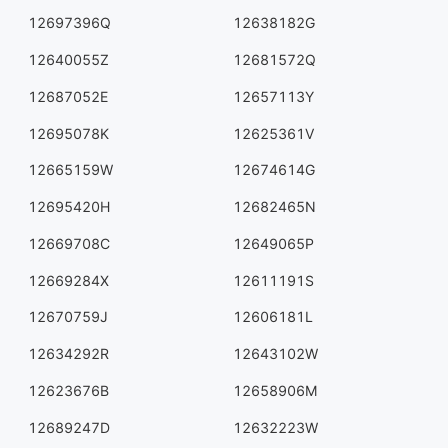
12697396Q
12638182G
12640055Z
12681572Q
12687052E
12657113Y
12695078K
12625361V
12665159W
12674614G
12695420H
12682465N
12669708C
12649065P
12669284X
12611191S
12670759J
12606181L
12634292R
12643102W
12623676B
12658906M
12689247D
12632223W