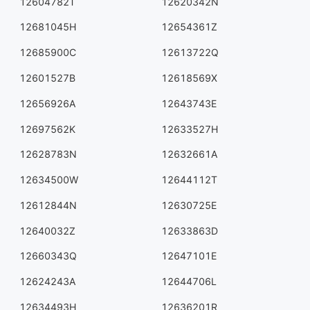
12604782T
12620342N
12681045H
12654361Z
12685900C
12613722Q
12601527B
12618569X
12656926A
12643743E
12697562K
12633527H
12628783N
12632661A
12634500W
12644112T
12612844N
12630725E
12640032Z
12633863D
12660343Q
12647101E
12624243A
12644706L
12634493H
12636201R