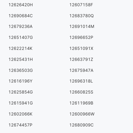
12626420H
12607158F
12690684C
12683780Q
12679236A
12691014M
12651407G
12696652P
12622214K
12651091X
12625431H
12663791Z
12636503G
12675947A
12616196Y
12696318L
12625854G
12660825S
12615941G
12611969B
12602066K
12600966W
12674457P
12680909C