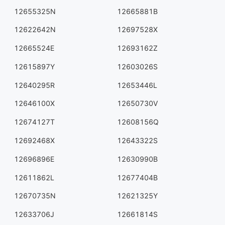
12655325N
12665881B
12622642N
12697528X
12665524E
12693162Z
12615897Y
12603026S
12640295R
12653446L
12646100X
12650730V
12674127T
12608156Q
12692468X
12643322S
12696896E
12630990B
12611862L
12677404B
12670735N
12621325Y
12633706J
12661814S