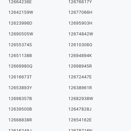
12664236E
12676617Y
12642159W
12677066H
12623996D
12695903H
12690505W
12674842W
12655374S
12610306G
12651138B
12694894K
12669980Q
12698945R
12616673T
12672447E
12653893Y
12638961R
12698357B
12682938W
12639500B
12647828J
12668838R
12654162E
12616249J
12678716N