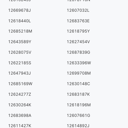
12669678J
12607032L
12618440L
12683763E
12685218M
12618795Y
12643589Y
12627454V
12628075V
12687839G
12622185S
12633396W
12647943J
12699708M
12685169W
12630148C
12624277Z
12683187K
12630264K
12618196M
12683698A
12607661G
12611427K
12614892J