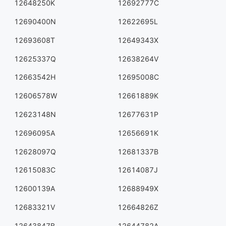
12648250K
12692777C
12690400N
12622695L
12693608T
12649343X
12625337Q
12638264V
12663542H
12695008C
12606578W
12661889K
12623148N
12677631P
12696095A
12656691K
12628097Q
12681337B
12615083C
12614087J
12600139A
12688949X
12683321V
12664826Z
12643847B
12644782A