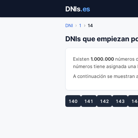
Saltar
DNIs
.es
al
contenido
DNI
1
14
DNIs que empiezan po
Existen
1.000.000
números d
números tiene asignada una le
A continuación se muestran a
140
141
142
143
14