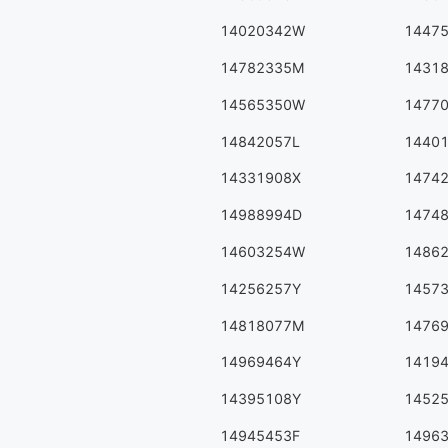
14020342W
1447
14782335M
1431
14565350W
1477
14842057L
1440
14331908X
1474
14988994D
1474
14603254W
1486
14256257Y
1457
14818077M
1476
14969464Y
1419
14395108Y
1452
14945453F
1496