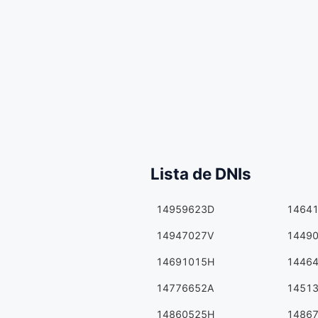
Lista de DNIs
14959623D
1464
14947027V
1449
14691015H
1446
14776652A
1451
14860525H
1486