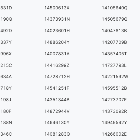
3831D
14500613X
14105640Q
2190Q
14373931N
14505679Q
5492D
14023601H
14047813B
5337Y
14886204Y
14207709B
9996X
14007831A
14357405T
1215C
14416299Z
14727793L
9634A
14728712H
14221592W
3718Y
14541251F
14595512B
9198J
14351344B
14273707E
8180F
14872944V
14373092R
3188N
14646130Y
14949592Y
7346C
14081283Q
14266002E