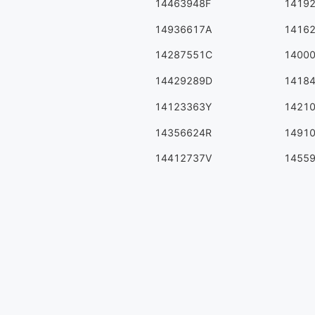
14463948F
1419
14936617A
1416
14287551C
1400
14429289D
1418
14123363Y
1421
14356624R
1491
14412737V
1455