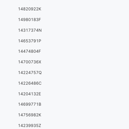
14820922K
14980183F
14317374N
14653791P
14474804F
14700736X
14224757Q
14226486C
14204132E
14699771B
14756982K
14239935Z