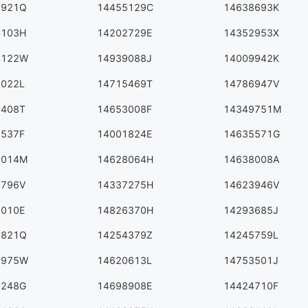
2921Q
14455129C
14638693K
4103H
14202729E
14352953X
4122W
14939088J
14009942K
1022L
14715469T
14786947V
8408T
14653008F
14349751M
7537F
14001824E
14635571G
2014M
14628064H
14638008A
6796V
14337275H
14623946V
3010E
14826370H
14293685J
0821Q
14254379Z
14245759L
8975W
14620613L
14753501J
7248G
14698908E
14424710F