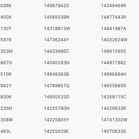
8036K
14987942S
14349494R
7450X
14569339N
14477443R
5130T
14318813W
14641987A
3597R
14736244Y
14032624W
2353M
14433986Z
14891595S
1667G
14040293N
14497788Z
9510R
14849363B
14996984H
0942Y
14769857Q
14655885D
4830K
14950533G
14358115C
0235N
14255780N
14029633R
4358W
14225805Y
14101302W
5483L
14255629E
14070633S