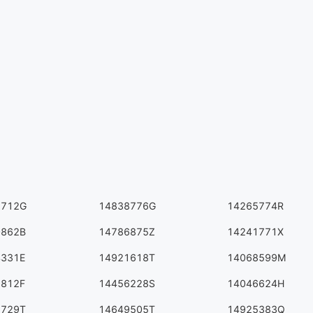
1712G
14838776G
14265774R
0862B
14786875Z
14241771X
4331E
14921618T
14068599M
3812F
14456228S
14046624H
7729T
14649505T
14925383Q