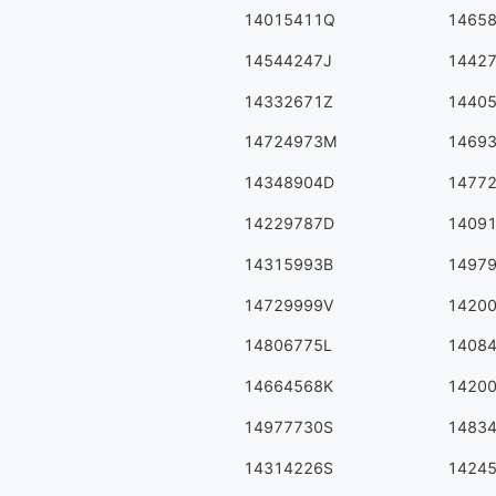
14015411Q
1465
14544247J
1442
14332671Z
1440
14724973M
1469
14348904D
1477
14229787D
1409
14315993B
1497
14729999V
1420
14806775L
1408
14664568K
1420
14977730S
1483
14314226S
1424