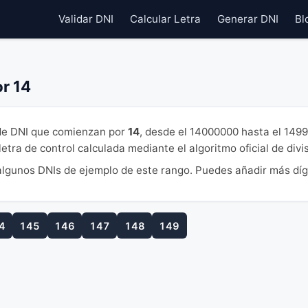
Validar DNI
Calcular Letra
Generar DNI
Bl
r 14
e DNI que comienzan por
14
, desde el 14000000 hasta el 149
tra de control calculada mediante el algoritmo oficial de divi
lgunos DNIs de ejemplo de este rango. Puedes añadir más díg
4
145
146
147
148
149