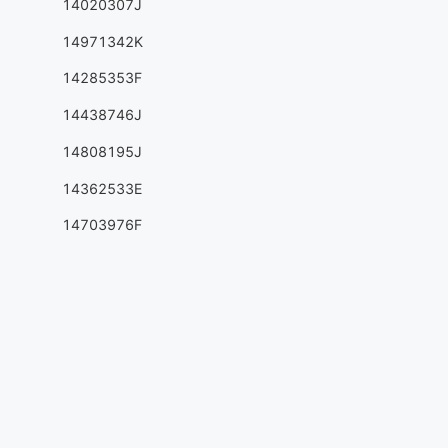
14020307J
14971342K
14285353F
14438746J
14808195J
14362533E
14703976F