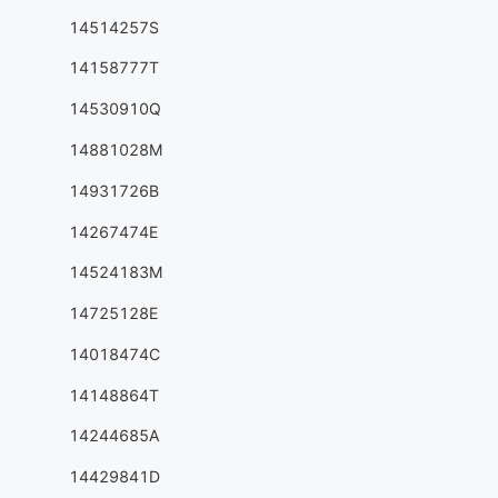
14514257S
14158777T
14530910Q
14881028M
14931726B
14267474E
14524183M
14725128E
14018474C
14148864T
14244685A
14429841D