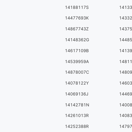
14188117S
1413
14477693K
1433
14867743Z
1437
14148362G
1448
14617109B
1413
14539959A
1481
14878007C
1480
14078122Y
1460
14069136J
1446
14142781N
1400
14261013R
1408
14252388R
1479