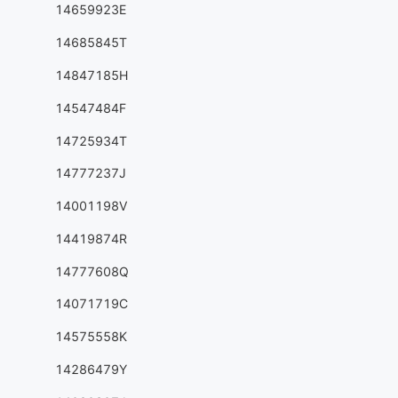
14659923E
14685845T
14847185H
14547484F
14725934T
14777237J
14001198V
14419874R
14777608Q
14071719C
14575558K
14286479Y