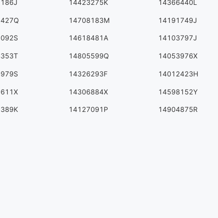
2186J
14423275K
14366440L
2427Q
14708183M
14191749J
0092S
14618481A
14103797J
4353T
14805599Q
14053976X
0979S
14326293F
14012423H
0611X
14306884X
14598152Y
9389K
14127091P
14904875R