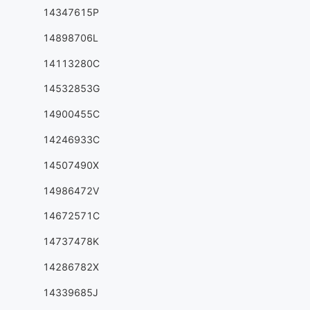
14347615P
14898706L
14113280C
14532853G
14900455C
14246933C
14507490X
14986472V
14672571C
14737478K
14286782X
14339685J