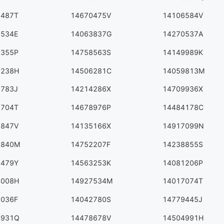
5487T
14670475V
14106584V
8534E
14063837G
14270537A
0355P
14758563S
14149989K
1238H
14506281C
14059813M
2783J
14214286X
14709936X
8704T
14678976P
14484178C
2847V
14135166X
14917099N
3840M
14752207F
14238855S
9479Y
14563253K
14081206P
4008H
14927534M
14017074T
5036F
14042780S
14779445J
3931Q
14478678V
14504991H