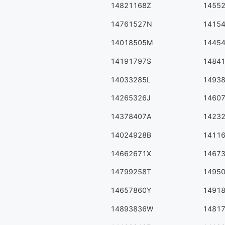
14821168Z
1455
14761527N
1415
14018505M
1445
14191797S
1484
14033285L
1493
14265326J
1460
14378407A
1423
14024928B
1411
14662671X
1467
14799258T
1495
14657860Y
1491
14893836W
1481