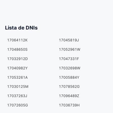
Lista de DNIs
17064112K
17045819J
17048650S
17052961W
17032912D
17047331F
17040982Y
17032698W
17053261A
17005884Y
17030125M
17078562G
17037263J
17096489Z
17072605G
17036739H