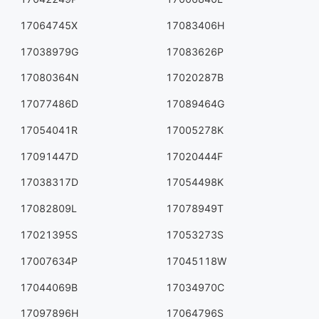
17064745X
17083406H
17038979G
17083626P
17080364N
17020287B
17077486D
17089464G
17054041R
17005278K
17091447D
17020444F
17038317D
17054498K
17082809L
17078949T
17021395S
17053273S
17007634P
17045118W
17044069B
17034970C
17097896H
17064796S