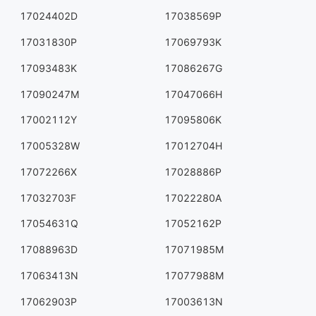
17024402D
17038569P
17031830P
17069793K
17093483K
17086267G
17090247M
17047066H
17002112Y
17095806K
17005328W
17012704H
17072266X
17028886P
17032703F
17022280A
17054631Q
17052162P
17088963D
17071985M
17063413N
17077988M
17062903P
17003613N