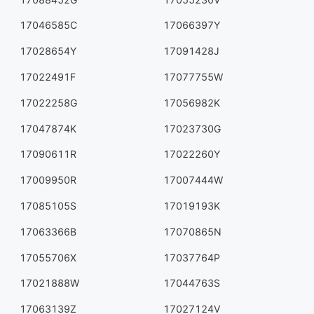
17046585C
17066397Y
17028654Y
17091428J
17022491F
17077755W
17022258G
17056982K
17047874K
17023730G
17090611R
17022260Y
17009950R
17007444W
17085105S
17019193K
17063366B
17070865N
17055706X
17037764P
17021888W
17044763S
17063139Z
17027124V