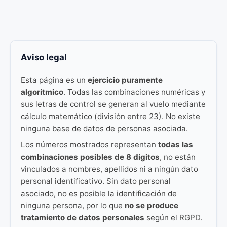
Aviso legal
Esta página es un
ejercicio puramente
algorítmico
. Todas las combinaciones numéricas y
sus letras de control se generan al vuelo mediante
cálculo matemático (división entre 23). No existe
ninguna base de datos de personas asociada.
Los números mostrados representan
todas las
combinaciones posibles de 8 dígitos
, no están
vinculados a nombres, apellidos ni a ningún dato
personal identificativo. Sin dato personal
asociado, no es posible la identificación de
ninguna persona, por lo que
no se produce
tratamiento de datos personales
según el RGPD.