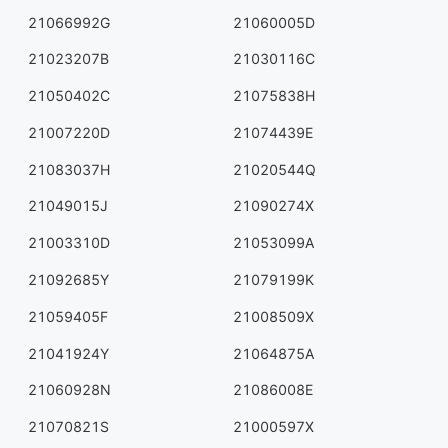
21066992G
21060005D
21023207B
21030116C
21050402C
21075838H
21007220D
21074439E
21083037H
21020544Q
21049015J
21090274X
21003310D
21053099A
21092685Y
21079199K
21059405F
21008509X
21041924Y
21064875A
21060928N
21086008E
21070821S
21000597X