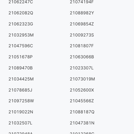
21062247C
21074194F
21062082Q
21088982Y
21062323G
21069854Z
21032953M
21009273S
21047596C
21081807F
21051678P
21063066B
21089470B
21023307L
21034425M
21073019M
21078685J
21052600X
21097258W
21045566Z
21019022N
21088187Q
21032507L
21047381N
21072948A
21012268C