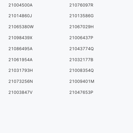
21004500A
21076097R
21014860J
21013586G
21065380W
21067029H
21098439X
21006437P
21086495A
21043774Q
21061954A
21032177B
21031793H
21008354Q
21073256N
21009401M
21003847V
21047653P