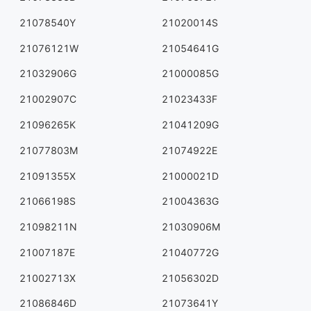
21078540Y
21020014S
21076121W
21054641G
21032906G
21000085G
21002907C
21023433F
21096265K
21041209G
21077803M
21074922E
21091355X
21000021D
21066198S
21004363G
21098211N
21030906M
21007187E
21040772G
21002713X
21056302D
21086846D
21073641Y