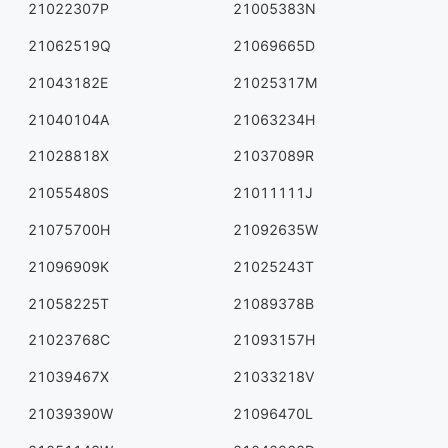
21022307P
21005383N
21062519Q
21069665D
21043182E
21025317M
21040104A
21063234H
21028818X
21037089R
21055480S
21011111J
21075700H
21092635W
21096909K
21025243T
21058225T
21089378B
21023768C
21093157H
21039467X
21033218V
21039390W
21096470L