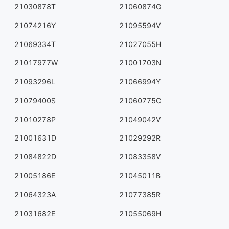
21030878T
21060874G
21074216Y
21095594V
21069334T
21027055H
21017977W
21001703N
21093296L
21066994Y
21079400S
21060775C
21010278P
21049042V
21001631D
21029292R
21084822D
21083358V
21005186E
21045011B
21064323A
21077385R
21031682E
21055069H