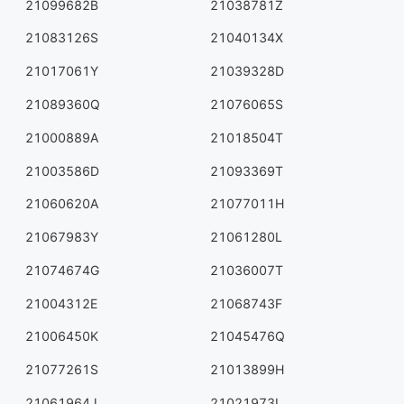
21099682B
21038781Z
21083126S
21040134X
21017061Y
21039328D
21089360Q
21076065S
21000889A
21018504T
21003586D
21093369T
21060620A
21077011H
21067983Y
21061280L
21074674G
21036007T
21004312E
21068743F
21006450K
21045476Q
21077261S
21013899H
21061964J
21021973L