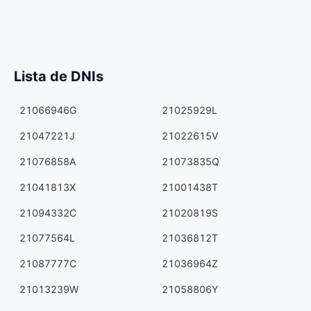
Lista de DNIs
21066946G
21025929L
21047221J
21022615V
21076858A
21073835Q
21041813X
21001438T
21094332C
21020819S
21077564L
21036812T
21087777C
21036964Z
21013239W
21058806Y