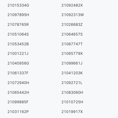
21015334G
21092482X
21097895H
21092313W
21078765R
21026683Z
21051064S
21064657S
21053452B
21067747T
21001221J
21065779X
21040956G
21099661J
21061337F
21041203K
21072940H
21092721L
21065442H
21083060H
21099885F
21010725H
21031162P
21019917X