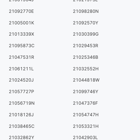
21092770E
21098280N
21005001K
21092570Y
21013339X
21030399G
21095873C
21029453R
21047531R
21025346B
21061211L
21032552H
21024520J
21044818W
21057727P
21099746Y
21056719N
21047376F
21018126J
21054747H
21038465C
21053321H
21032862Y
21042903L