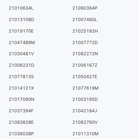
21010634L
21090364P
21013108D
21007460L
21019170E
21025192H
21047489M
21007772D
21030481V
21082272N
21006231D
21006167Z
21077813S
21050427E
21014121X
21077619M
21017090N
21003195D
21037394F
21042184J
21093828E
21082760V
21036038P
21011310M