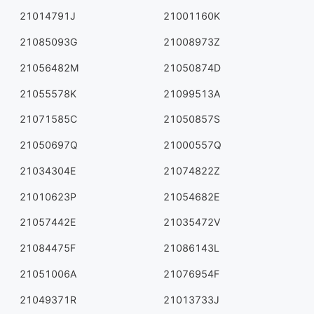
21014791J
21001160K
21085093G
21008973Z
21056482M
21050874D
21055578K
21099513A
21071585C
21050857S
21050697Q
21000557Q
21034304E
21074822Z
21010623P
21054682E
21057442E
21035472V
21084475F
21086143L
21051006A
21076954F
21049371R
21013733J