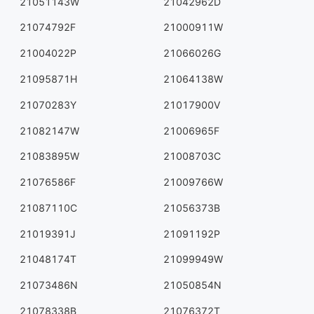
21051143W
21042962D
21074792F
21000911W
21004022P
21066026G
21095871H
21064138W
21070283Y
21017900V
21082147W
21006965F
21083895W
21008703C
21076586F
21009766W
21087110C
21056373B
21019391J
21091192P
21048174T
21099949W
21073486N
21050854N
21078338B
21076372T