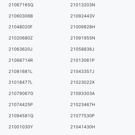
21067165Q
21013203N
21060306B
21092443V
21048020F
21009828H
21020680Z
21091955N
21063620J
21058836J
21068714R
21013061P
21081681L
21043357J
21018477L
21023022X
21079067G
21093303A
21074425P
21023467H
21094581Q
21077530P
21001030Y
21041430H