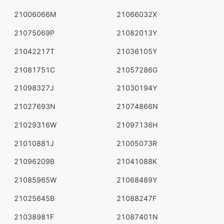
21006066M
21066032X
21075069P
21082013Y
21042217T
21036105Y
21081751C
21057286G
21098327J
21030194Y
21027693N
21074866N
21029316W
21097136H
21010881J
21005073R
21096209B
21041088K
21085965W
21068489Y
21025645B
21088247F
21038981F
21087401N