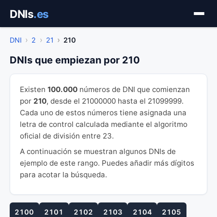
Saltar
DNIs
.es
al
contenido
DNI
2
21
210
DNIs que empiezan por 210
Existen
100.000
números de DNI que comienzan
por
210
, desde el 21000000 hasta el 21099999.
Cada uno de estos números tiene asignada una
letra de control calculada mediante el algoritmo
oficial de división entre 23.
A continuación se muestran algunos DNIs de
ejemplo de este rango. Puedes añadir más dígitos
para acotar la búsqueda.
2100
2101
2102
2103
2104
2105