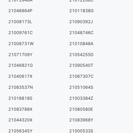
21046664P
21011838G
21008173L
21090392J
21009761C
21048746C
21008731W
21010848A
21071709Y
21054255D
21046821G
21090540T
21040617X
21067307C
21083537N
21051064S
21018818S
21003384Z
21083788X
21080580E
21044320X
21083968Y
21056345Y
21000533S