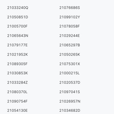
21033240Q
21076686S
21050851D
21099102Y
21005700F
21078058F
21065643N
21029244E
21079177E
21065297B
21021952K
21050265K
21089305F
21075301X
21030853K
21000215L
21033284Z
21020537D
21080370L
21097041S
21090754F
21026957N
21054130E
21034682D