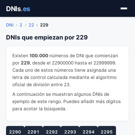
Saltar
DNIs
.es
al
contenido
DNI
2
22
229
DNIs que empiezan por 229
Existen
100.000
números de DNI que comienzan
por
229
, desde el 22900000 hasta el 22999999.
Cada uno de estos números tiene asignada una
letra de control calculada mediante el algoritmo
oficial de división entre 23.
A continuación se muestran algunos DNIs de
ejemplo de este rango. Puedes añadir más dígitos
para acotar la búsqueda.
2290
2291
2292
2293
2294
2295