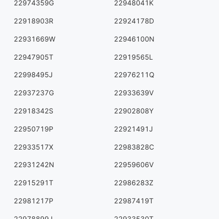
22974359G
22948041K
22918903R
22924178D
22931669W
22946100N
22947905T
22919565L
22998495J
22976211Q
22937237G
22933639V
22918342S
22902808Y
22950719P
22921491J
22933517X
22983828C
22931242N
22959606V
22915291T
22986283Z
22981217P
22987419T
22978899J
22933530T