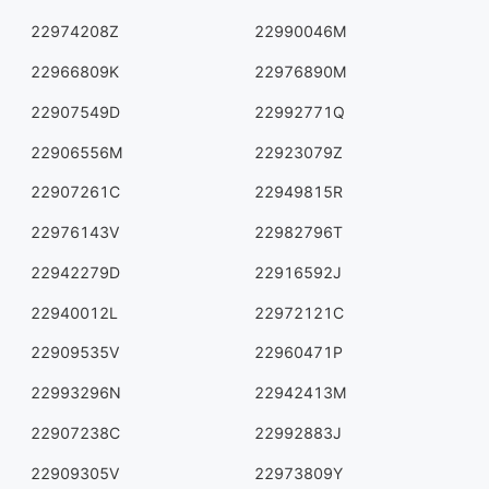
22974208Z
22990046M
22966809K
22976890M
22907549D
22992771Q
22906556M
22923079Z
22907261C
22949815R
22976143V
22982796T
22942279D
22916592J
22940012L
22972121C
22909535V
22960471P
22993296N
22942413M
22907238C
22992883J
22909305V
22973809Y