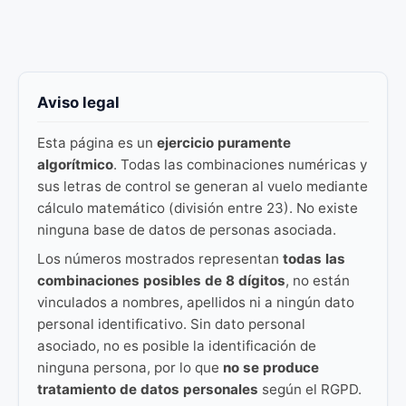
Aviso legal
Esta página es un
ejercicio puramente
algorítmico
. Todas las combinaciones numéricas y
sus letras de control se generan al vuelo mediante
cálculo matemático (división entre 23). No existe
ninguna base de datos de personas asociada.
Los números mostrados representan
todas las
combinaciones posibles de 8 dígitos
, no están
vinculados a nombres, apellidos ni a ningún dato
personal identificativo. Sin dato personal
asociado, no es posible la identificación de
ninguna persona, por lo que
no se produce
tratamiento de datos personales
según el RGPD.