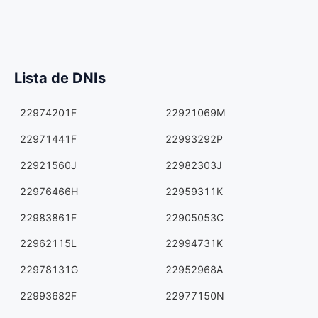
Lista de DNIs
22974201F
22921069M
22971441F
22993292P
22921560J
22982303J
22976466H
22959311K
22983861F
22905053C
22962115L
22994731K
22978131G
22952968A
22993682F
22977150N