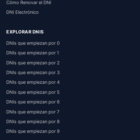
Cómo Renovar el DNI
DNI Electrónico
EXPLORAR DNIS
DNIs que empiezan por 0
DNIs que empiezan por 1
DNIs que empiezan por 2
DNIs que empiezan por 3
DNIs que empiezan por 4
DNIs que empiezan por 5
DNIs que empiezan por 6
DNIs que empiezan por 7
DNIs que empiezan por 8
DNIs que empiezan por 9