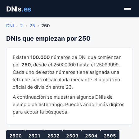
Saltar
DNIs
.es
al
contenido
DNI
2
25
250
DNIs que empiezan por 250
Existen
100.000
números de DNI que comienzan
por
250
, desde el 25000000 hasta el 25099999.
Cada uno de estos números tiene asignada una
letra de control calculada mediante el algoritmo
oficial de división entre 23.
A continuación se muestran algunos DNIs de
ejemplo de este rango. Puedes añadir más dígitos
para acotar la búsqueda.
2500
2501
2502
2503
2504
2505