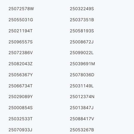
25072578W
25032249S
25055031G
25037351B
25021194T
25058193S
25096557S
25008672J
25072386V
25099022L
25082043Z
25039691M
25056367Y
25078036D
25066734T
25031149L
25029089Y
25012374N
25000854S
25013847J
25032533T
25088417V
25070933J
25053267B