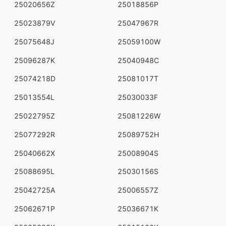
25020656Z
25018856P
25023879V
25047967R
25075648J
25059100W
25096287K
25040948C
25074218D
25081017T
25013554L
25030033F
25022795Z
25081226W
25077292R
25089752H
25040662X
25008904S
25088695L
25030156S
25042725A
25006557Z
25062671P
25036671K