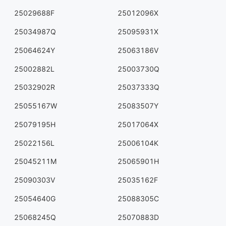
25029688F
25012096X
25034987Q
25095931X
25064624Y
25063186V
25002882L
25003730Q
25032902R
25037333Q
25055167W
25083507Y
25079195H
25017064X
25022156L
25006104K
25045211M
25065901H
25090303V
25035162F
25054640G
25088305C
25068245Q
25070883D