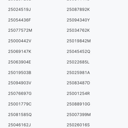
25024519J
25087892K
25054436F
25094340Y
25077572M
25034762K
25000442V
25019842M
25069147K
25045452Q
25063904E
25022685L
25019503B
25025981A
25094903V
25083487D
25076697G
25001254R
25001779C
25088910G
25081585Q
25007399M
25046162J
25026016S