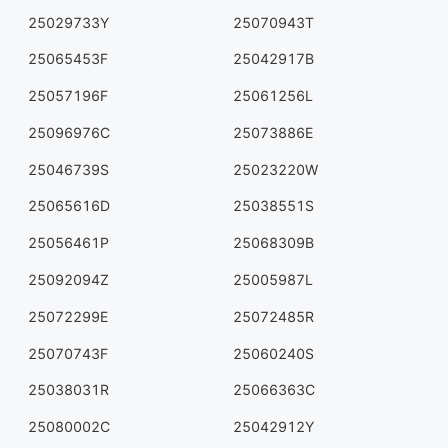
25029733Y
25070943T
25065453F
25042917B
25057196F
25061256L
25096976C
25073886E
25046739S
25023220W
25065616D
25038551S
25056461P
25068309B
25092094Z
25005987L
25072299E
25072485R
25070743F
25060240S
25038031R
25066363C
25080002C
25042912Y