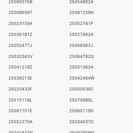
25085076B
25054892A
25008659T
25081259N
25023159X
25052781P
25036181Z
25027982A
25055477J
25066563J
25032343V
25084782Q
25041218Z
25031363A
25038213E
25042494W
25025433F
25050539C
25015118L
25070985L
25067101E
25060119D
25052270A
25034037D
25041837N
25092959M