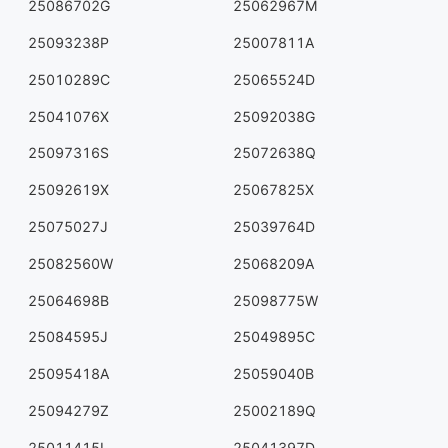
25086702G
25062967M
25093238P
25007811A
25010289C
25065524D
25041076X
25092038G
25097316S
25072638Q
25092619X
25067825X
25075027J
25039764D
25082560W
25068209A
25064698B
25098775W
25084595J
25049895C
25095418A
25059040B
25094279Z
25002189Q
25011415L
25041397D