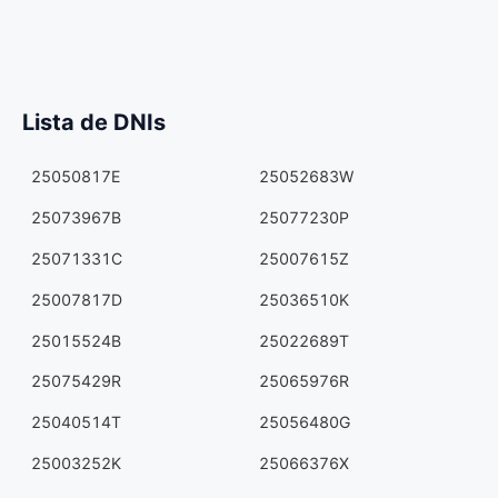
Lista de DNIs
25050817E
25052683W
25073967B
25077230P
25071331C
25007615Z
25007817D
25036510K
25015524B
25022689T
25075429R
25065976R
25040514T
25056480G
25003252K
25066376X