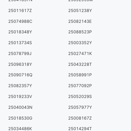
25011617Z
25051238Y
25074988C
25082143E
25018348Y
25088523P
25013734S
25003352Y
25078799J
25027471K
25096318Y
25043228T
25090716Q
25058991P
25082357Y
25077092P
25019233V
25052029S
25040043N
25057977Y
25018530G
25008167Z
25034486K
25014294T