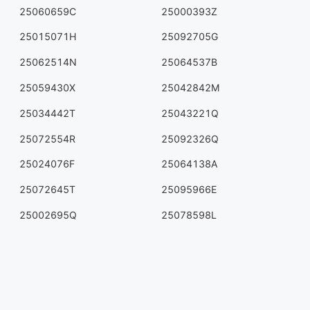
25060659C
25000393Z
25015071H
25092705G
25062514N
25064537B
25059430X
25042842M
25034442T
25043221Q
25072554R
25092326Q
25024076F
25064138A
25072645T
25095966E
25002695Q
25078598L