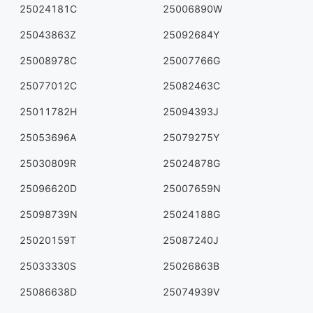
25024181C
25006890W
25043863Z
25092684Y
25008978C
25007766G
25077012C
25082463C
25011782H
25094393J
25053696A
25079275Y
25030809R
25024878G
25096620D
25007659N
25098739N
25024188G
25020159T
25087240J
25033330S
25026863B
25086638D
25074939V