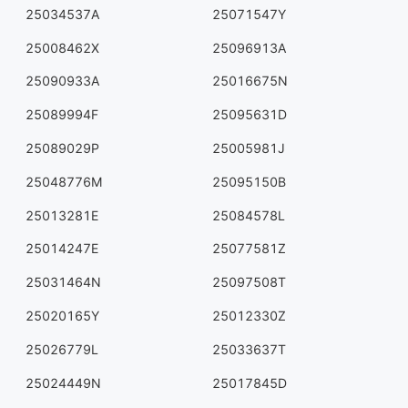
25034537A
25071547Y
25008462X
25096913A
25090933A
25016675N
25089994F
25095631D
25089029P
25005981J
25048776M
25095150B
25013281E
25084578L
25014247E
25077581Z
25031464N
25097508T
25020165Y
25012330Z
25026779L
25033637T
25024449N
25017845D