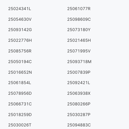
25024341L
25061077R
25054630V
25098609C
25093142G
25073180Y
25022776H
25021465H
25085756R
25071995V
25050194C
25093718M
25016652N
25007839P
25061854L
25092421L
25078956D
25063938X
25066731C
25080266P
25018259D
25030287P
25030026T
25094883C