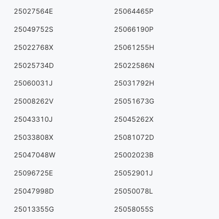
25027564E
25064465P
25049752S
25066190P
25022768X
25061255H
25025734D
25022586N
25060031J
25031792H
25008262V
25051673G
25043310J
25045262X
25033808X
25081072D
25047048W
25002023B
25096725E
25052901J
25047998D
25050078L
25013355G
25058055S