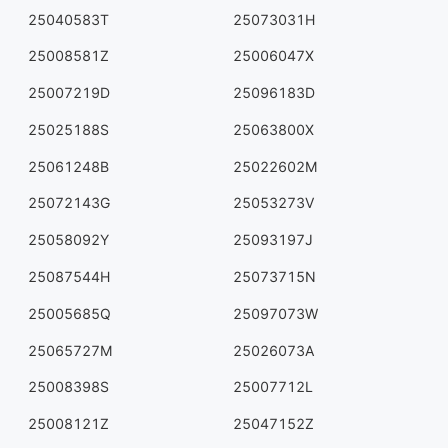
25040583T
25073031H
25008581Z
25006047X
25007219D
25096183D
25025188S
25063800X
25061248B
25022602M
25072143G
25053273V
25058092Y
25093197J
25087544H
25073715N
25005685Q
25097073W
25065727M
25026073A
25008398S
25007712L
25008121Z
25047152Z