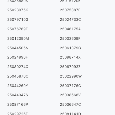
25035889K
25015120K
25023975K
25075887E
25079710G
25024733C
25076769F
25046175A
25012390M
25032609F
25044505N
25061379G
25024996F
25098714X
25080274Q
25067093Z
25045870C
25022990W
25044269Y
25037176C
25044347S
25038668V
25087166P
25036647C
25029726E
25081141D