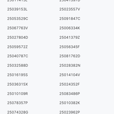
25039153L
25023557V
25053529C
25091847C
25067763V
25006334K
25027804D
25041379Z
25059572Z
25056345F
25040787C
25081762D
25032588D
25028382N
25016195S
25014104V
25036315X
25024352F
25010109R
25083486P
25078357P
25010382K
25074328G
25023962P