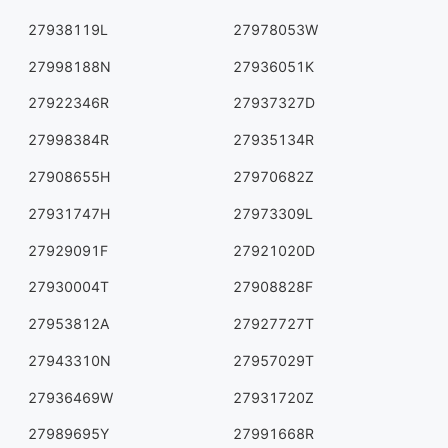
27938119L
27978053W
27998188N
27936051K
27922346R
27937327D
27998384R
27935134R
27908655H
27970682Z
27931747H
27973309L
27929091F
27921020D
27930004T
27908828F
27953812A
27927727T
27943310N
27957029T
27936469W
27931720Z
27989695Y
27991668R