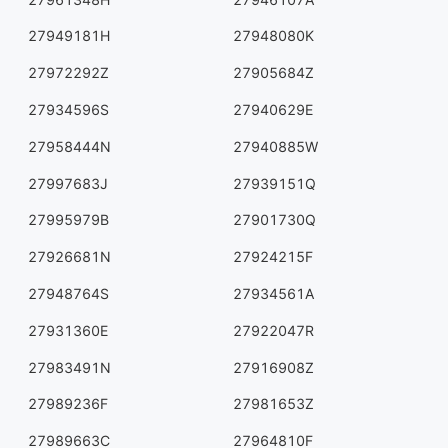
27949181H
27948080K
27972292Z
27905684Z
27934596S
27940629E
27958444N
27940885W
27997683J
27939151Q
27995979B
27901730Q
27926681N
27924215F
27948764S
27934561A
27931360E
27922047R
27983491N
27916908Z
27989236F
27981653Z
27989663C
27964810F