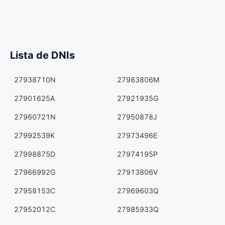
Lista de DNIs
27938710N
27983806M
27901625A
27921935G
27960721N
27950878J
27992539K
27973496E
27998875D
27974195P
27966992G
27913806V
27958153C
27969603Q
27952012C
27985933Q