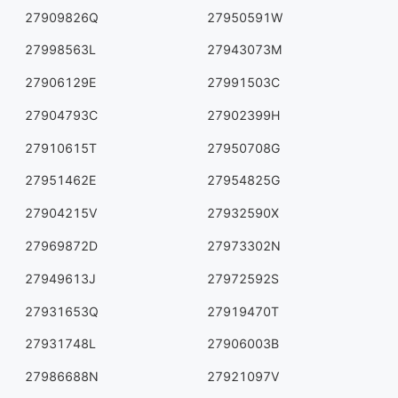
27909826Q
27950591W
27998563L
27943073M
27906129E
27991503C
27904793C
27902399H
27910615T
27950708G
27951462E
27954825G
27904215V
27932590X
27969872D
27973302N
27949613J
27972592S
27931653Q
27919470T
27931748L
27906003B
27986688N
27921097V