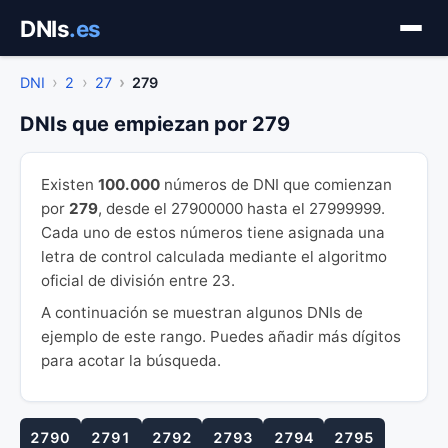
Saltar
DNIs
.es
al
contenido
DNI
2
27
279
DNIs que empiezan por 279
Existen
100.000
números de DNI que comienzan
por
279
, desde el 27900000 hasta el 27999999.
Cada uno de estos números tiene asignada una
letra de control calculada mediante el algoritmo
oficial de división entre 23.
A continuación se muestran algunos DNIs de
ejemplo de este rango. Puedes añadir más dígitos
para acotar la búsqueda.
2790
2791
2792
2793
2794
2795