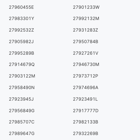
27960455E
27901233W
27983301Y
27992132M
27992532Z
27931283Z
27905982J
27950784B
27995289B
27927261V
27914679Q
27946730M
27903122M
27973712P
27958490N
27974696A
27923945J
27923491L
27956849G
27917777D
27985707C
27982133B
27989647G
27932269B