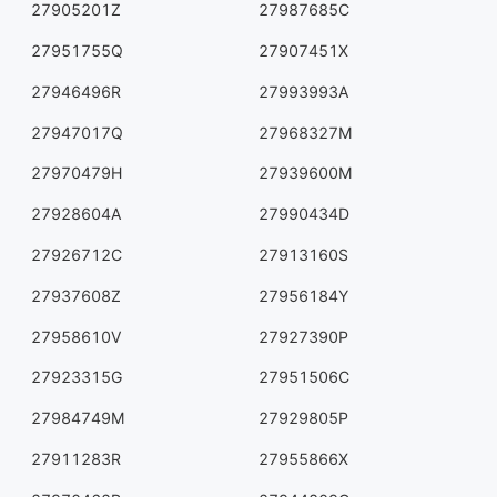
27905201Z
27987685C
27951755Q
27907451X
27946496R
27993993A
27947017Q
27968327M
27970479H
27939600M
27928604A
27990434D
27926712C
27913160S
27937608Z
27956184Y
27958610V
27927390P
27923315G
27951506C
27984749M
27929805P
27911283R
27955866X