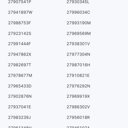
27907541P
27930345L
27941897W
27996034C
27988753F
27993190M
27923142S
27969569M
27991444F
27938301V
27947862X
27977304N
27982697T
27987016H
27978677M
27910821E
27965433D
27976292N
27902876N
27969919X
27937041E
27986302V
27983239J
27956018R
27961348H
27946107A