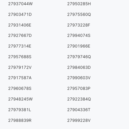
27937044W
27950285H
27903471D
27975560Q
27931406E
27973228F
27927667D
27994074S
27977314E
27901966E
27957688S
27979746Q
27979172V
27984063D
27917587A
27990603V
27960678S
27957083P
27948245W
27922384Q
27979381L
27904336T
27988839R
27999228V