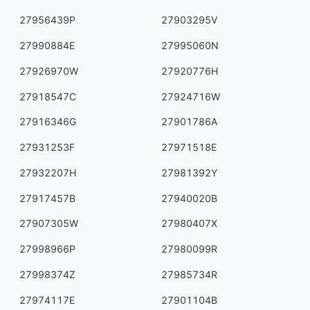
27956439P
27903295V
27990884E
27995060N
27926970W
27920776H
27918547C
27924716W
27916346G
27901786A
27931253F
27971518E
27932207H
27981392Y
27917457B
27940020B
27907305W
27980407X
27998966P
27980099R
27998374Z
27985734R
27974117E
27901104B