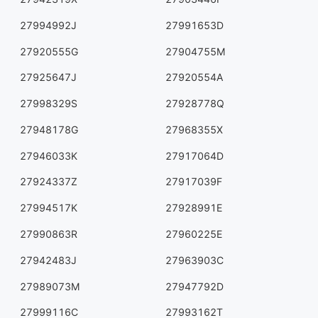
27994992J
27991653D
27920555G
27904755M
27925647J
27920554A
27998329S
27928778Q
27948178G
27968355X
27946033K
27917064D
27924337Z
27917039F
27994517K
27928991E
27990863R
27960225E
27942483J
27963903C
27989073M
27947792D
27999116C
27993162T