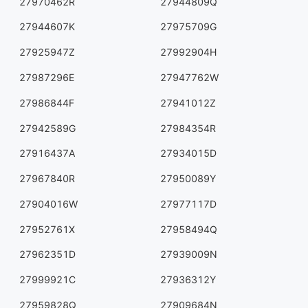
27970462R
27944809Q
27944607K
27975709G
27925947Z
27992904H
27987296E
27947762W
27986844F
27941012Z
27942589G
27984354R
27916437A
27934015D
27967840R
27950089Y
27904016W
27977117D
27952761X
27958494Q
27962351D
27939009N
27999921C
27936312Y
27959828Q
27909684N