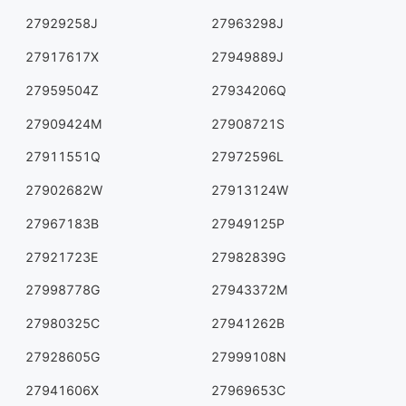
27929258J
27963298J
27917617X
27949889J
27959504Z
27934206Q
27909424M
27908721S
27911551Q
27972596L
27902682W
27913124W
27967183B
27949125P
27921723E
27982839G
27998778G
27943372M
27980325C
27941262B
27928605G
27999108N
27941606X
27969653C