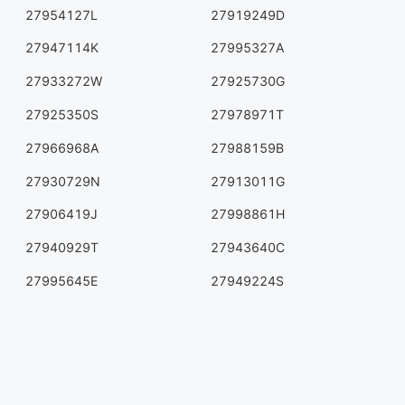
27954127L
27919249D
27947114K
27995327A
27933272W
27925730G
27925350S
27978971T
27966968A
27988159B
27930729N
27913011G
27906419J
27998861H
27940929T
27943640C
27995645E
27949224S