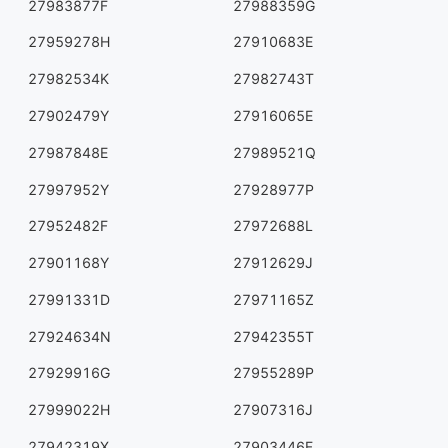
27983877F
27988359G
27959278H
27910683E
27982534K
27982743T
27902479Y
27916065E
27987848E
27989521Q
27997952Y
27928977P
27952482F
27972688L
27901168Y
27912629J
27991331D
27971165Z
27924634N
27942355T
27929916G
27955289P
27999022H
27907316J
27942319X
27903446F