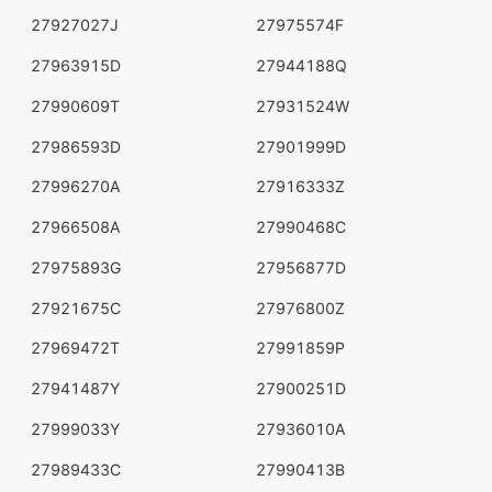
27927027J
27975574F
27963915D
27944188Q
27990609T
27931524W
27986593D
27901999D
27996270A
27916333Z
27966508A
27990468C
27975893G
27956877D
27921675C
27976800Z
27969472T
27991859P
27941487Y
27900251D
27999033Y
27936010A
27989433C
27990413B