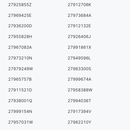
27925855Z
27912706K
27969425E
27973684A
27936200D
27912132E
27955828H
27926406J
27967083A
27991861X
27973210N
27949596L
27979249W
27963300S
27965757B
27999674A
27911521D
27958388W
27938001Q
27994036T
27999154N
27917394V
27957031W
27962210Y