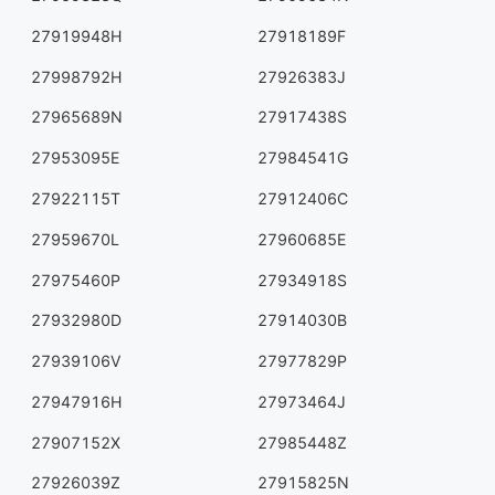
27919948H
27918189F
27998792H
27926383J
27965689N
27917438S
27953095E
27984541G
27922115T
27912406C
27959670L
27960685E
27975460P
27934918S
27932980D
27914030B
27939106V
27977829P
27947916H
27973464J
27907152X
27985448Z
27926039Z
27915825N