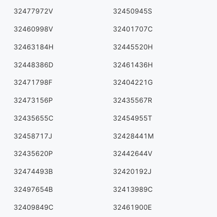
32477972V
32450945S
32460998V
32401707C
32463184H
32445520H
32448386D
32461436H
32471798F
32404221G
32473156P
32435567R
32435655C
32454955T
32458717J
32428441M
32435620P
32442644V
32474493B
32420192J
32497654B
32413989C
32409849C
32461900E