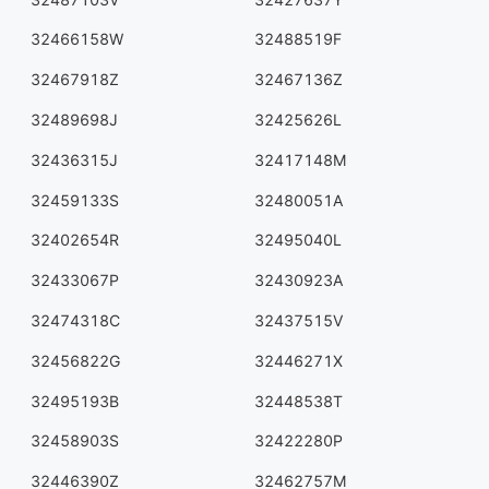
32466158W
32488519F
32467918Z
32467136Z
32489698J
32425626L
32436315J
32417148M
32459133S
32480051A
32402654R
32495040L
32433067P
32430923A
32474318C
32437515V
32456822G
32446271X
32495193B
32448538T
32458903S
32422280P
32446390Z
32462757M