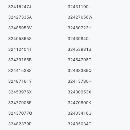
32415247J
32431100L
32427335A
32427656W
32485953V
32460723H
32405865S
32439840L
32410404T
32453981S
32439165B
32454798G
32441538S
32463389Q
32487161Y
32413780H
32453976X
32430953X
32477908E
32470800K
32437077Q
32403416G
32482379P
32435034C