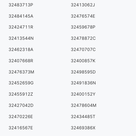
32483713P
32413062J
32484145A
32476574E
32424711R
32459678P
32413544N
32478872C
32462318A
32470707C
32407668R
32400857K
32476373M
32498595D
32452659G
32491836N
32455912Z
32400152Y
32427042D
32478604M
32470226E
32434485T
32416567E
32469386X