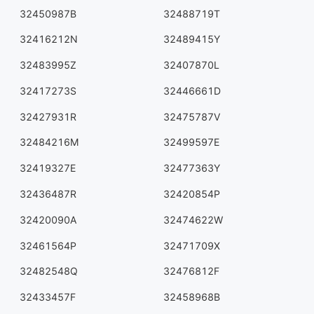
32450987B
32488719T
32416212N
32489415Y
32483995Z
32407870L
32417273S
32446661D
32427931R
32475787V
32484216M
32499597E
32419327E
32477363Y
32436487R
32420854P
32420090A
32474622W
32461564P
32471709X
32482548Q
32476812F
32433457F
32458968B