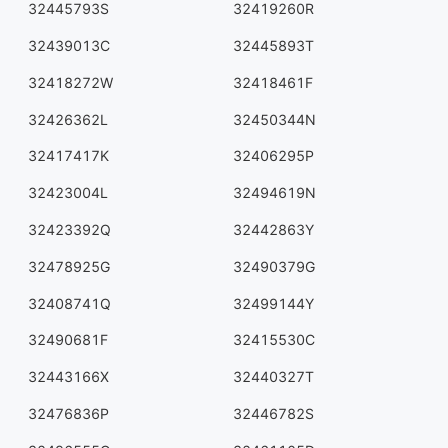
32445793S
32419260R
32439013C
32445893T
32418272W
32418461F
32426362L
32450344N
32417417K
32406295P
32423004L
32494619N
32423392Q
32442863Y
32478925G
32490379G
32408741Q
32499144Y
32490681F
32415530C
32443166X
32440327T
32476836P
32446782S