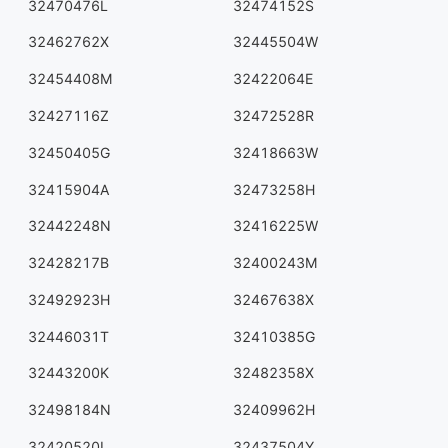
32470476L
32474152S
32462762X
32445504W
32454408M
32422064E
32427116Z
32472528R
32450405G
32418663W
32415904A
32473258H
32442248N
32416225W
32428217B
32400243M
32492923H
32467638X
32446031T
32410385G
32443200K
32482358X
32498184N
32409962H
32420520L
32437504Y