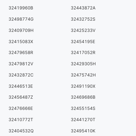
32419960B
32443872A
32498774G
32432752S
32409709H
32425233V
32415083X
32454195E
32479658R
32417052R
32479812V
32429305H
32432872C
32475742H
32446513E
32491190X
32456487Z
32469686B
32476666E
32455154S
32410772T
32441270T
32404532Q
32495410K