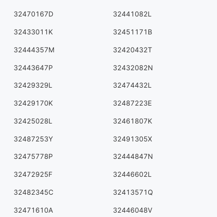
32470167D
32441082L
32433011K
32451171B
32444357M
32420432T
32443647P
32432082N
32429329L
32474432L
32429170K
32487223E
32425028L
32461807K
32487253Y
32491305X
32475778P
32444847N
32472925F
32446602L
32482345C
32413571Q
32471610A
32446048V