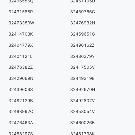
32496555Q
32461105D
32431588R
32459766G
32473380W
32476932N
32414703K
32459651G
32404779X
32496162Z
32404121L
32486379Y
32476382Z
32417505V
32429069N
32449319E
32439606S
32492670H
32482129B
32492807V
32488992C
32458054V
32476463A
32460026B
32488297S
32461738K