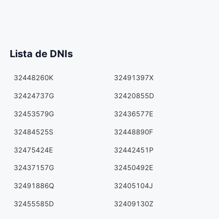
Lista de DNIs
32448260K
32491397X
32424737G
32420855D
32453579G
32436577E
32484525S
32448890F
32475424E
32442451P
32437157G
32450492E
32491886Q
32405104J
32455585D
32409130Z