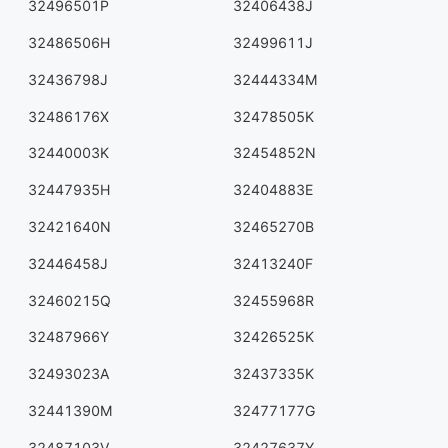
32496501P
32406438J
32486506H
32499611J
32436798J
32444334M
32486176X
32478505K
32440003K
32454852N
32447935H
32404883E
32421640N
32465270B
32446458J
32413240F
32460215Q
32455968R
32487966Y
32426525K
32493023A
32437335K
32441390M
32477177G
32487103V
32427637Y