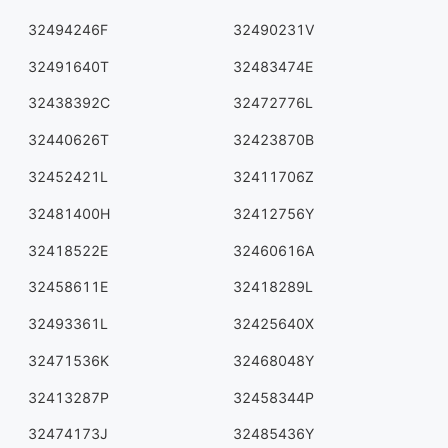
32494246F
32490231V
32491640T
32483474E
32438392C
32472776L
32440626T
32423870B
32452421L
32411706Z
32481400H
32412756Y
32418522E
32460616A
32458611E
32418289L
32493361L
32425640X
32471536K
32468048Y
32413287P
32458344P
32474173J
32485436Y