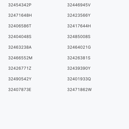
32454342P
32446945V
32471648H
32423566Y
32406586T
32417644H
32404048S
32485008S
32463238A
32464021G
32466552M
32426381S
32426771Z
32439390Y
32490542Y
32401933Q
32407873E
32471862W