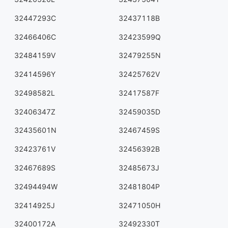
32447293C
32437118B
32466406C
32423599Q
32484159V
32479255N
32414596Y
32425762V
32498582L
32417587F
32406347Z
32459035D
32435601N
32467459S
32423761V
32456392B
32467689S
32485673J
32494494W
32481804P
32414925J
32471050H
32400172A
32492330T