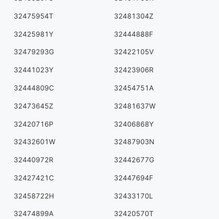
32475954T
32481304Z
32425981Y
32444888F
32479293G
32422105V
32441023Y
32423906R
32444809C
32454751A
32473645Z
32481637W
32420716P
32406868Y
32432601W
32487903N
32440972R
32442677G
32427421C
32447694F
32458722H
32433170L
32474899A
32420570T