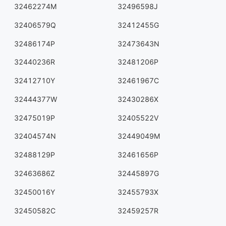
32462274M
32496598J
32406579Q
32412455G
32486174P
32473643N
32440236R
32481206P
32412710Y
32461967C
32444377W
32430286X
32475019P
32405522V
32404574N
32449049M
32488129P
32461656P
32463686Z
32445897G
32450016Y
32455793X
32450582C
32459257R