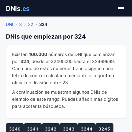
Saltar
DNIs
.es
al
contenido
DNI
3
32
324
DNIs que empiezan por 324
Existen
100.000
números de DNI que comienzan
por
324
, desde el 32400000 hasta el 32499999.
Cada uno de estos números tiene asignada una
letra de control calculada mediante el algoritmo
oficial de división entre 23.
A continuación se muestran algunos DNIs de
ejemplo de este rango. Puedes añadir más dígitos
para acotar la búsqueda.
3240
3241
3242
3243
3244
3245