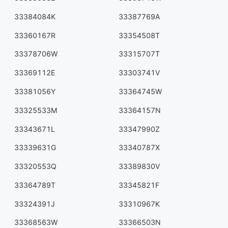
33384084K
33387769A
33360167R
33354508T
33378706W
33315707T
33369112E
33303741V
33381056Y
33364745W
33325533M
33364157N
33343671L
33347990Z
33339631G
33340787X
33320553Q
33389830V
33364789T
33345821F
33324391J
33310967K
33368563W
33366503N