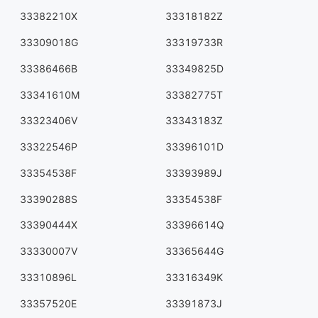
33382210X
33318182Z
33309018G
33319733R
33386466B
33349825D
33341610M
33382775T
33323406V
33343183Z
33322546P
33396101D
33354538F
33393989J
33390288S
33354538F
33390444X
33396614Q
33330007V
33365644G
33310896L
33316349K
33357520E
33391873J