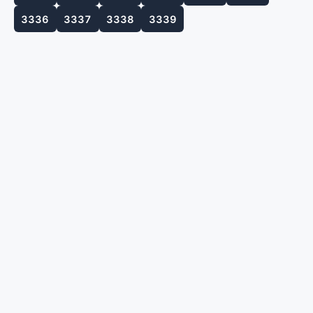
3336
3337
3338
3339