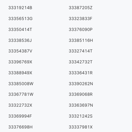
33319214B
33387205Z
33356513G
33323833F
33350414T
33376090P
33338536J
33385116H
33354387V
33327414T
33396769X
33342732T
33388949X
33336431R
33385008W
33390262N
33367781W
33369068R
33322732X
33363697N
33369994F
33321242S
33376698H
33337981X