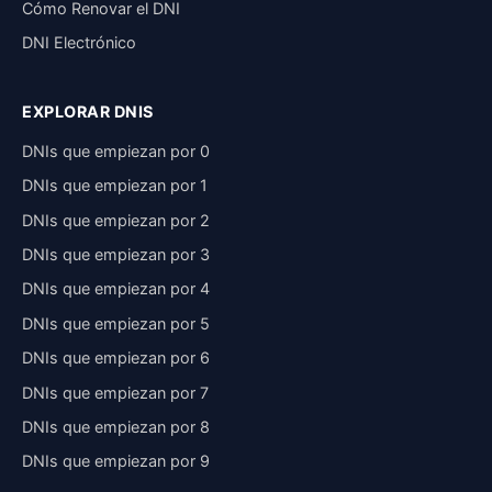
Cómo Renovar el DNI
DNI Electrónico
EXPLORAR DNIS
DNIs que empiezan por 0
DNIs que empiezan por 1
DNIs que empiezan por 2
DNIs que empiezan por 3
DNIs que empiezan por 4
DNIs que empiezan por 5
DNIs que empiezan por 6
DNIs que empiezan por 7
DNIs que empiezan por 8
DNIs que empiezan por 9