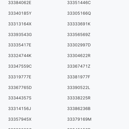
33384062E
33351446C
33340185Y
33305166Q
33313164X
33333691K
33393543G
33356569Z
33335417E
33302997D
33324744K
33304622R
33347559C
33367471Z
33319777E
33381977F
33367765D
33390522L
33344357S
33338225R
33314156J
33386236B
33357945X
33379169M