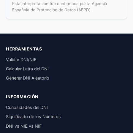
Esta interpretación fue confirmada por la Agencia
Española de Protección de Datos (AEPD).
HERRAMIENTAS
Validar DNI/NIE
Calcular Letra del DNI
Generar DNI Aleatorio
INFORMACIÓN
Curiosidades del DNI
Significado de los Números
DNI vs NIE vs NIF