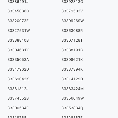
33386491J
33392313Q
33345036G
33379503V
33320973E
33309269W
33327531W
33363088R
33338810B
33307128T
33304631X
33388191B
33335053A
33308621K
33347962D
33337394K
33369042K
33314129D
33361812J
33383424M
33374552B
33356649W
33300534F
33353834Q
33319768J
33328387F