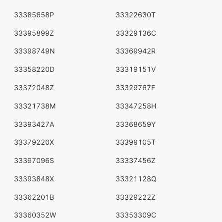
33385658P
33322630T
33395899Z
33329136C
33398749N
33369942R
33358220D
33319151V
33372048Z
33329767F
33321738M
33347258H
33393427A
33368659Y
33379220X
33399105T
33397096S
33337456Z
33393848X
33321128Q
33362201B
33329222Z
33360352W
33353309C