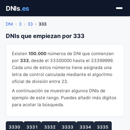
Saltar
DNIs
.es
al
contenido
DNI
3
33
333
DNIs que empiezan por 333
Existen
100.000
números de DNI que comienzan
por
333
, desde el 33300000 hasta el 33399999.
Cada uno de estos números tiene asignada una
letra de control calculada mediante el algoritmo
oficial de división entre 23.
A continuación se muestran algunos DNIs de
ejemplo de este rango. Puedes añadir más dígitos
para acotar la búsqueda.
3330
3331
3332
3333
3334
3335