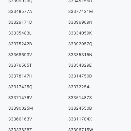
33399029Q
33345156D
33348577A
33377421M
33329171D
33396909N
33335483L
33334059K
33375242B
33392957Q
33368693V
33335315N
33376565T
33354829E
33378147H
33314750D
33317425Q
33372254J
33371476V
33351487S
33390025M
33324550B
33366163V
33311784X
33333638Z
33396715W