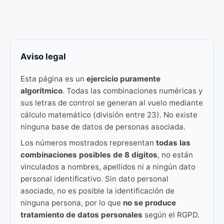
Aviso legal
Esta página es un
ejercicio puramente
algorítmico
. Todas las combinaciones numéricas y
sus letras de control se generan al vuelo mediante
cálculo matemático (división entre 23). No existe
ninguna base de datos de personas asociada.
Los números mostrados representan
todas las
combinaciones posibles de 8 dígitos
, no están
vinculados a nombres, apellidos ni a ningún dato
personal identificativo. Sin dato personal
asociado, no es posible la identificación de
ninguna persona, por lo que
no se produce
tratamiento de datos personales
según el RGPD.