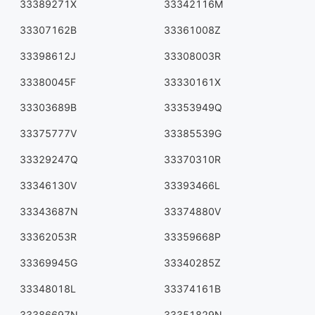
33389271X
33342116M
33307162B
33361008Z
33398612J
33308003R
33380045F
33330161X
33303689B
33353949Q
33375777V
33385539G
33329247Q
33370310R
33346130V
33393466L
33343687N
33374880V
33362053R
33359668P
33369945G
33340285Z
33348018L
33374161B
33386697N
33351829N