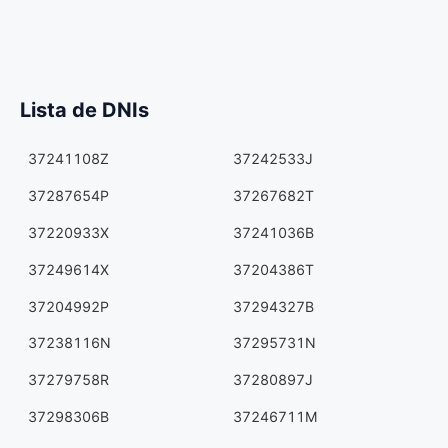
Lista de DNIs
37241108Z
37242533J
37287654P
37267682T
37220933X
37241036B
37249614X
37204386T
37204992P
37294327B
37238116N
37295731N
37279758R
37280897J
37298306B
37246711M