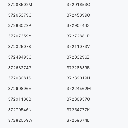
37288502M
37201653G
37265379C
37245399G
37288022P
37290444S
37207359Y
37272881R
37232507S
37211073V
37249493G
37203296Z
37263274P
37228639B
37208081S
37239019H
37260896E
37224562M
37291130B
37280957G
37270546N
37254777K
37282059W
37259674L