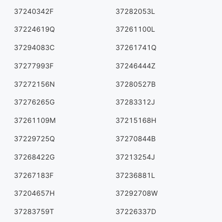
37240342F
37282053L
37224619Q
37261100L
37294083C
37261741Q
37277993F
37246444Z
37272156N
37280527B
37276265G
37283312J
37261109M
37215168H
37229725Q
37270844B
37268422G
37213254J
37267183F
37236881L
37204657H
37292708W
37283759T
37226337D