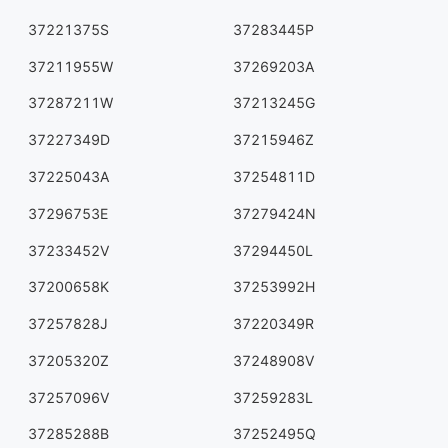
37221375S
37283445P
37211955W
37269203A
37287211W
37213245G
37227349D
37215946Z
37225043A
37254811D
37296753E
37279424N
37233452V
37294450L
37200658K
37253992H
37257828J
37220349R
37205320Z
37248908V
37257096V
37259283L
37285288B
37252495Q