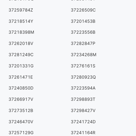
37259784Z
37226509C
37218514Y
37201453B
37218398M
37223556B
37262018V
37282847P
37281249C
37234268M
37201331G
37276161S
37261471E
37280923Q
37240850D
37223594A
37266917V
37298893T
37273512B
37298427V
37246470V
37241724D
37257129G
37241164R