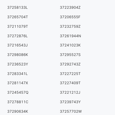
37258133L
37223904Z
37265704T
37206555F
37211079T
37232759Z
37272876L
37261944N
37216543J
37241023K
37298086K
37295527S
37236523Y
37292743Z
37283341L
37227225T
37281147X
37227409T
37245457Q
37221212J
37278811C
37239743Y
37290634K
37257702W