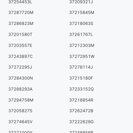
37254453L
37209321J
37287720M
37215845M
37286823M
37218063S
37201580T
37261767L
37203557E
37212303M
37243897C
37272951W
37272295J
37278114J
37284300N
37215180F
37288293A
37233152Q
37294758M
37218854R
37205827S
37262472B
37274645V
37222629G
37271000Y
37248856B