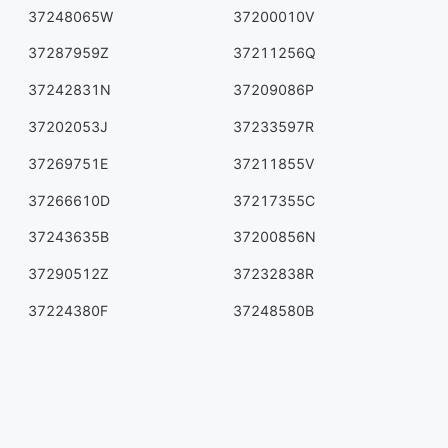
37248065W
37200010V
37287959Z
37211256Q
37242831N
37209086P
37202053J
37233597R
37269751E
37211855V
37266610D
37217355C
37243635B
37200856N
37290512Z
37232838R
37224380F
37248580B