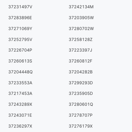
37231497V
37242134M
37283896E
37203905W
37271069Y
37280702W
37252795V
37258128Z
37226704P
37223397J
37260613S
37260812F
37204448Q
37204282B
37233553A
37299293D
37217453A
37235905D
37243289X
37280601Q
37243071E
37278707P
37236297X
37276179X