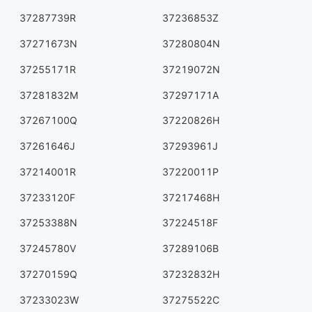
37287739R
37236853Z
37271673N
37280804N
37255171R
37219072N
37281832M
37297171A
37267100Q
37220826H
37261646J
37293961J
37214001R
37220011P
37233120F
37217468H
37253388N
37224518F
37245780V
37289106B
37270159Q
37232832H
37233023W
37275522C