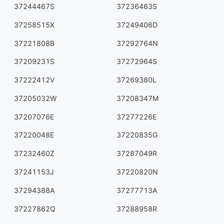
37244467S
37236463S
37258515X
37249406D
37221808B
37292764N
37209231S
37272964S
37222412V
37269380L
37205032W
37208347M
37207076E
37277226E
37220048E
37220835G
37232460Z
37287049R
37241153J
37220820N
37294388A
37277713A
37227862Q
37288958R