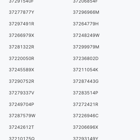
37291540F
37206854F
37277877Y
37296966M
37297491R
37264779H
37266979X
37248249W
37281322R
37299979M
37220050R
37236802D
37245589X
37211054K
37290752R
37287443G
37279337V
37283514P
37249704P
37272421R
37287579W
37226946C
37242612T
37206696X
37210175Q
37293149Y