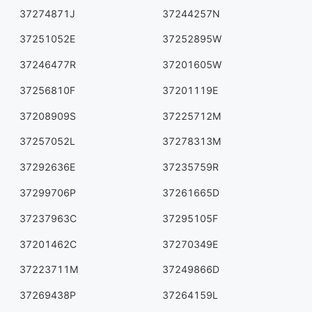
37274871J
37244257N
37251052E
37252895W
37246477R
37201605W
37256810F
37201119E
37208909S
37225712M
37257052L
37278313M
37292636E
37235759R
37299706P
37261665D
37237963C
37295105F
37201462C
37270349E
37223711M
37249866D
37269438P
37264159L