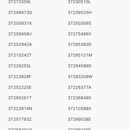
37273359L
37230510L
37209473G
37239525H
37200831X
37250309S
37256958V
37275496V
37252942A
37295383D
37215242T
37285121M
37226255L
37264586D
37223828F
37283209W
37252225E
37226377A
37290291T
37236849X
37222614N
37210588S
37257783Z
37269038E
37258291Q
37288749E