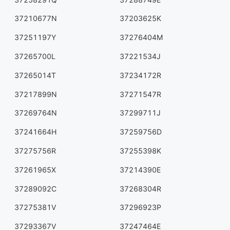
37210677N
37203625K
37251197Y
37276404M
37265700L
37221534J
37265014T
37234172R
37217899N
37271547R
37269764N
37299711J
37241664H
37259756D
37275756R
37255398K
37261965X
37214390E
37289092C
37268304R
37275381V
37296923P
37293367V
37247464E