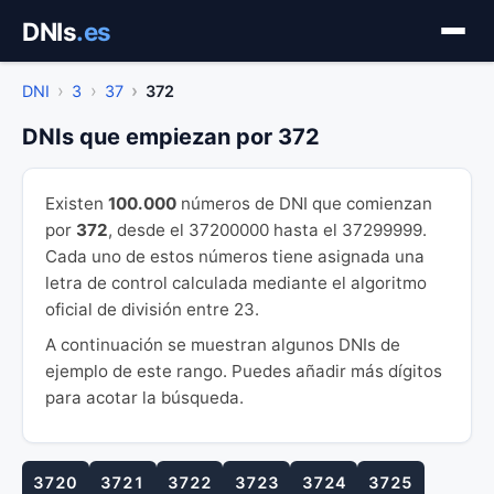
Saltar
DNIs
.es
al
contenido
DNI
3
37
372
DNIs que empiezan por 372
Existen
100.000
números de DNI que comienzan
por
372
, desde el 37200000 hasta el 37299999.
Cada uno de estos números tiene asignada una
letra de control calculada mediante el algoritmo
oficial de división entre 23.
A continuación se muestran algunos DNIs de
ejemplo de este rango. Puedes añadir más dígitos
para acotar la búsqueda.
3720
3721
3722
3723
3724
3725