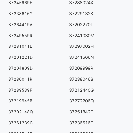
37245969E
37288024X
37238616Y
37229132K
37264419A
37202270T
37249559R
37241030M
37281041L
37297002H
37201221D
37241566N
37204809D
37209999R
37280011R
37238046B
37289539F
37212440G
37219945B
37272206Q
37202148Q
37251842F
37261239C
37236516E