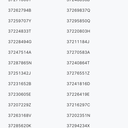
37262794B
37269837Q
37259707Y
37295850Q
37224833T
37220803H
37228494G
37211184J
37247514A
37270583A
37287865N
37240864T
37251342J
37276551Z
37231652B
37241816D
37230605E
37226419E
37207229Z
37216297C
37263168V
37202351N
37285620K
37294234X