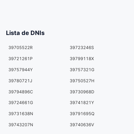
Lista de DNIs
39705522R
39723246S
39721261P
39799118X
39757944Y
39757321G
39780721J
39750527H
39794896C
39730968D
39724661G
39741821Y
39731638N
39791695Q
39743207N
39740636V