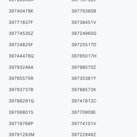
39740479K
39779385B
39771837F
39738451V
39774535Z
39724960G
39724825F
39725517D
39744476Q
39765017H
39793246A
39798570Z
39765575R
39735381Y
39793737B
39788572K
39788291Q
39741812C
39706801S
39770909E
39719766P
39774101V
39791293M
39722946Z