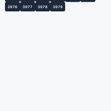
3976
3977
3978
3979