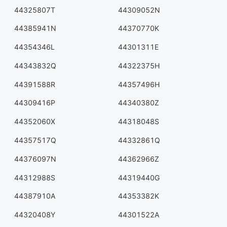
44325807T
44309052N
44385941N
44370770K
44354346L
44301311E
44343832Q
44322375H
44391588R
44357496H
44309416P
44340380Z
44352060X
44318048S
44357517Q
44332861Q
44376097N
44362966Z
44312988S
44319440G
44387910A
44353382K
44320408Y
44301522A