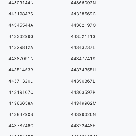
44309144N
44366092N
44319842S
44338569C
44345544A
44362197G
44336299G
44352111S
44329812A
44343237L
44387091N
44347741S
44351453R
44374355H
44371320L
44396367L
44319107Q
44303597P
44366658A
44349962M
44384790B
44399626N
44378746Q
44322448E