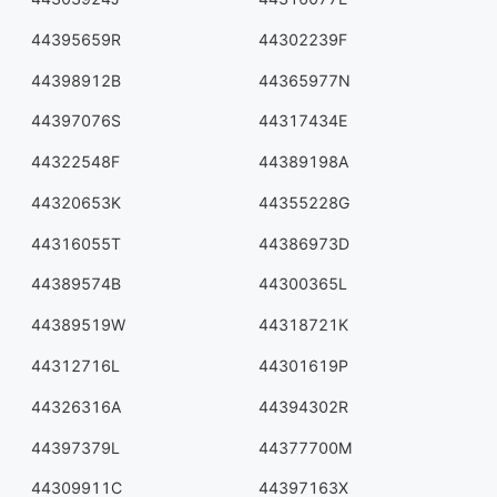
44395659R
44302239F
44398912B
44365977N
44397076S
44317434E
44322548F
44389198A
44320653K
44355228G
44316055T
44386973D
44389574B
44300365L
44389519W
44318721K
44312716L
44301619P
44326316A
44394302R
44397379L
44377700M
44309911C
44397163X