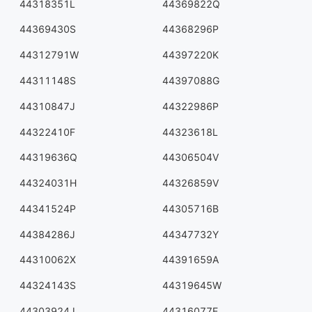
44318351L
44369822Q
44369430S
44368296P
44312791W
44397220K
44311148S
44397088G
44310847J
44322986P
44322410F
44323618L
44319636Q
44306504V
44324031H
44326859V
44341524P
44305716B
44384286J
44347732Y
44310062X
44391659A
44324143S
44319645W
44303924J
44316077E