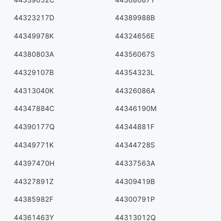
44323217D
44389988B
44349978K
44324656E
44380803A
44356067S
44329107B
44354323L
44313040K
44326086A
44347884C
44346190M
44390177Q
44344881F
44349771K
44344728S
44397470H
44337563A
44327891Z
44309419B
44385982F
44300791P
44361463Y
44313012Q