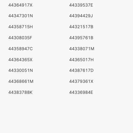
44364917X
44339537E
44347301N
44394429J
44358715H
44321517B
44308035F
44395761B
44358947C
44338071M
44364365X
44365017H
44330051N
44387617D
44368661M
44379361X
44383788K
44336984E