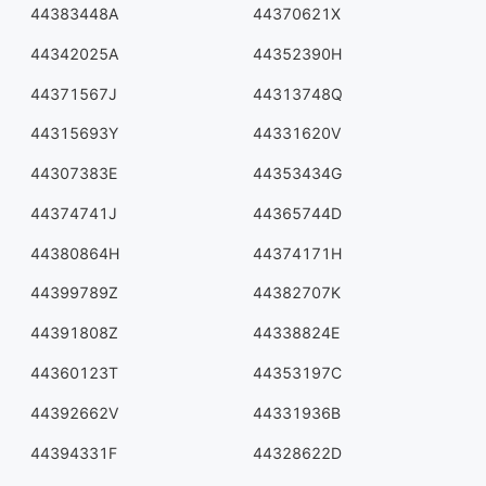
44383448A
44370621X
44342025A
44352390H
44371567J
44313748Q
44315693Y
44331620V
44307383E
44353434G
44374741J
44365744D
44380864H
44374171H
44399789Z
44382707K
44391808Z
44338824E
44360123T
44353197C
44392662V
44331936B
44394331F
44328622D