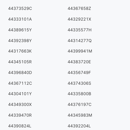
44373529C
44367658Z
44333101A
44329221X
44389615Y
44335577H
44392398Y
44314277Q
44317663K
44399941M
44345105R
44383720E
44396840D
44356749F
44367112C
44374306S
44304101Y
44335800B
44349300X
44376197C
44339470R
44345983M
44390824L
44392204L