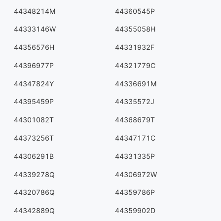
44348214M
44360545P
44333146W
44355058H
44356576H
44331932F
44396977P
44321779C
44347824Y
44336691M
44395459P
44335572J
44301082T
44368679T
44373256T
44347171C
44306291B
44331335P
44339278Q
44306972W
44320786Q
44359786P
44342889Q
44359902D