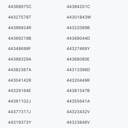
44368975C
44384201C
44327578T
44301843W
44396924R
44322069B
44369219B
44368044D
44348699F
44327469Y
44398329A
44368080E
44382367A
44313396D
44304142R
44320449R
44329164E
44381547B
44361102J
44355641A
44377317J
44323432V
44319373Y
44323846V