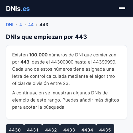
Saltar
DNIs
.es
al
contenido
DNI
4
44
443
DNIs que empiezan por 443
Existen
100.000
números de DNI que comienzan
por
443
, desde el 44300000 hasta el 44399999.
Cada uno de estos números tiene asignada una
letra de control calculada mediante el algoritmo
oficial de división entre 23.
A continuación se muestran algunos DNIs de
ejemplo de este rango. Puedes añadir más dígitos
para acotar la búsqueda.
4430
4431
4432
4433
4434
4435