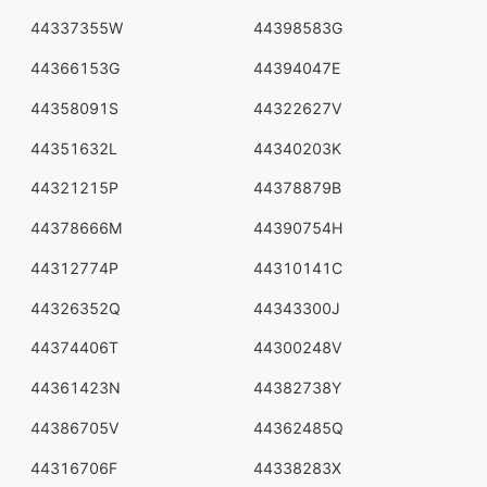
44337355W
44398583G
44366153G
44394047E
44358091S
44322627V
44351632L
44340203K
44321215P
44378879B
44378666M
44390754H
44312774P
44310141C
44326352Q
44343300J
44374406T
44300248V
44361423N
44382738Y
44386705V
44362485Q
44316706F
44338283X