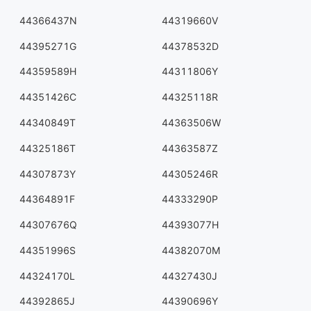
44366437N
44319660V
44395271G
44378532D
44359589H
44311806Y
44351426C
44325118R
44340849T
44363506W
44325186T
44363587Z
44307873Y
44305246R
44364891F
44333290P
44307676Q
44393077H
44351996S
44382070M
44324170L
44327430J
44392865J
44390696Y