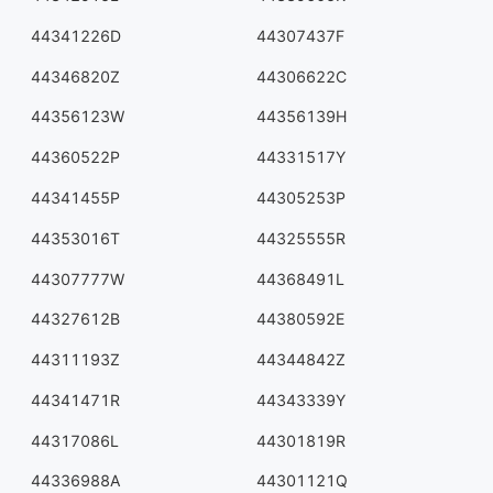
44341226D
44307437F
44346820Z
44306622C
44356123W
44356139H
44360522P
44331517Y
44341455P
44305253P
44353016T
44325555R
44307777W
44368491L
44327612B
44380592E
44311193Z
44344842Z
44341471R
44343339Y
44317086L
44301819R
44336988A
44301121Q