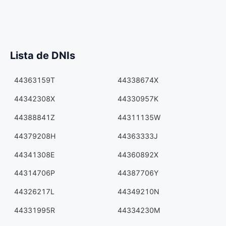
Lista de DNIs
44363159T
44338674X
44342308X
44330957K
44388841Z
44311135W
44379208H
44363333J
44341308E
44360892X
44314706P
44387706Y
44326217L
44349210N
44331995R
44334230M