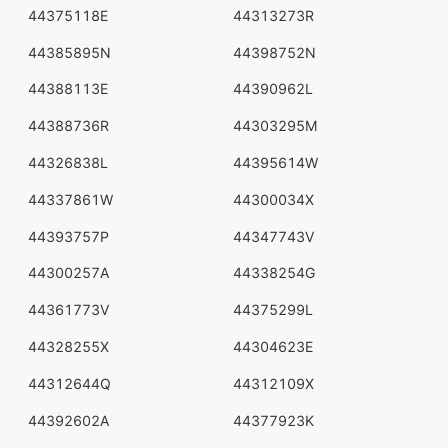
44375118E
44313273R
44385895N
44398752N
44388113E
44390962L
44388736R
44303295M
44326838L
44395614W
44337861W
44300034X
44393757P
44347743V
44300257A
44338254G
44361773V
44375299L
44328255X
44304623E
44312644Q
44312109X
44392602A
44377923K