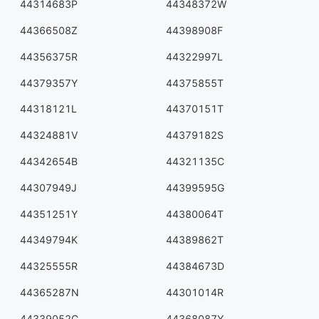
44314683P
44348372W
44366508Z
44398908F
44356375R
44322997L
44379357Y
44375855T
44318121L
44370151T
44324881V
44379182S
44342654B
44321135C
44307949J
44399595G
44351251Y
44380064T
44349794K
44389862T
44325555R
44384673D
44365287N
44301014R
44339052C
44368087Y