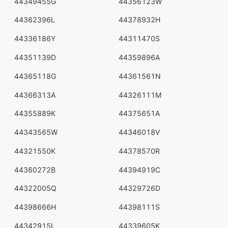
44349455G
44356123W
44362396L
44378932H
44336186Y
44311470S
44351139D
44359896A
44365118G
44361561N
44366313A
44326111M
44355889K
44375651A
44343565W
44346018V
44321550K
44378570R
44360272B
44394919C
44322005Q
44329726D
44398666H
44398111S
44342915L
44339605K