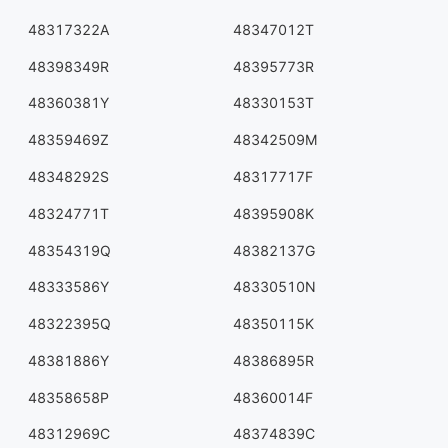
48317322A
48347012T
48398349R
48395773R
48360381Y
48330153T
48359469Z
48342509M
48348292S
48317717F
48324771T
48395908K
48354319Q
48382137G
48333586Y
48330510N
48322395Q
48350115K
48381886Y
48386895R
48358658P
48360014F
48312969C
48374839C