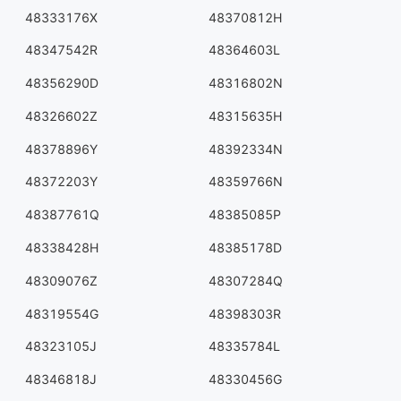
48333176X
48370812H
48347542R
48364603L
48356290D
48316802N
48326602Z
48315635H
48378896Y
48392334N
48372203Y
48359766N
48387761Q
48385085P
48338428H
48385178D
48309076Z
48307284Q
48319554G
48398303R
48323105J
48335784L
48346818J
48330456G