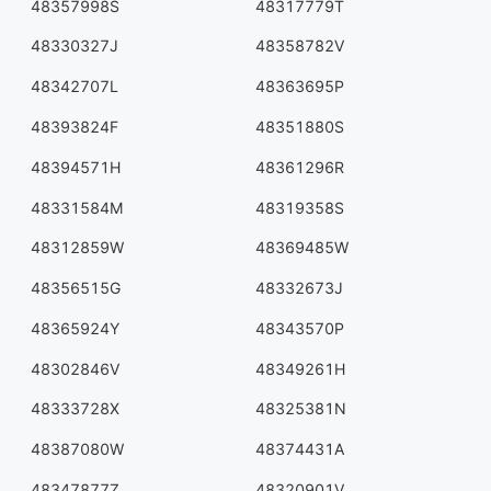
48357998S
48317779T
48330327J
48358782V
48342707L
48363695P
48393824F
48351880S
48394571H
48361296R
48331584M
48319358S
48312859W
48369485W
48356515G
48332673J
48365924Y
48343570P
48302846V
48349261H
48333728X
48325381N
48387080W
48374431A
48347877Z
48320901V