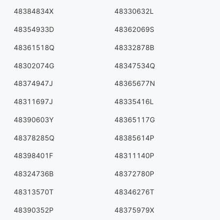
48384834X
48330632L
48354933D
48362069S
48361518Q
48332878B
48302074G
48347534Q
48374947J
48365677N
48311697J
48335416L
48390603Y
48365117G
48378285Q
48385614P
48398401F
48311140P
48324736B
48372780P
48313570T
48346276T
48390352P
48375979X