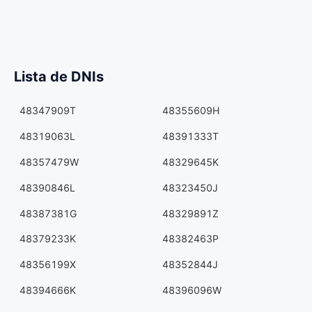
Lista de DNIs
48347909T
48355609H
48319063L
48391333T
48357479W
48329645K
48390846L
48323450J
48387381G
48329891Z
48379233K
48382463P
48356199X
48352844J
48394666K
48396096W