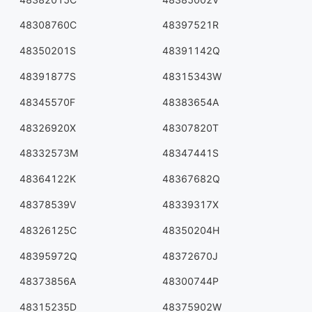
48308760C
48397521R
48350201S
48391142Q
48391877S
48315343W
48345570F
48383654A
48326920X
48307820T
48332573M
48347441S
48364122K
48367682Q
48378539V
48339317X
48326125C
48350204H
48395972Q
48372670J
48373856A
48300744P
48315235D
48375902W