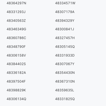
48364297N
48334571W
48331293J
48307179A
48340563Z
48394329Y
48346349G
48300841J
48360786C
48327457H
48348790F
48305145Q
48306158V
48331933D
48384402S
48307067Y
48336182A
48354430N
48397504F
48367310N
48398829K
48359635L
48306134Q
48331825Q