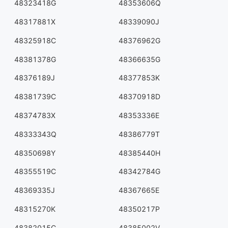
48323418G
48353606Q
48317881X
48339090J
48325918C
48376962G
48381378G
48366635G
48376189J
48377853K
48381739C
48370918D
48374783X
48353336E
48333343Q
48386779T
48350698Y
48385440H
48355519C
48342784G
48369335J
48367665E
48315270K
48350217P
48382015C
48385002V