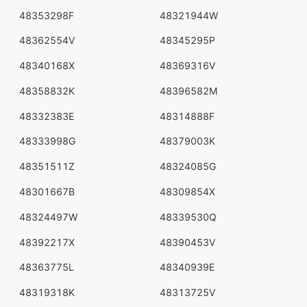
48353298F
48321944W
48362554V
48345295P
48340168X
48369316V
48358832K
48396582M
48332383E
48314888F
48333998G
48379003K
48351511Z
48324085G
48301667B
48309854X
48324497W
48339530Q
48392217X
48390453V
48363775L
48340939E
48319318K
48313725V