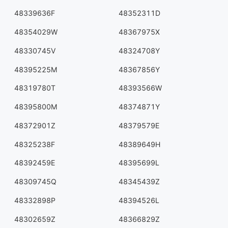
48339636F
48352311D
48354029W
48367975X
48330745V
48324708Y
48395225M
48367856Y
48319780T
48393566W
48395800M
48374871Y
48372901Z
48379579E
48325238F
48389649H
48392459E
48395699L
48309745Q
48345439Z
48332898P
48394526L
48302659Z
48366829Z