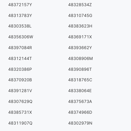
48372157Y
48328534Z
48313783Y
48310745G
48303538L
48383623H
48356306W
48369171X
48397084R
48393662Y
48312144T
48308906M
48320386P
48390896T
48370920B
48318765C
48391281V
48338064E
48307629Q
48375673A
48385731X
48374966D
48311907Q
48302979N