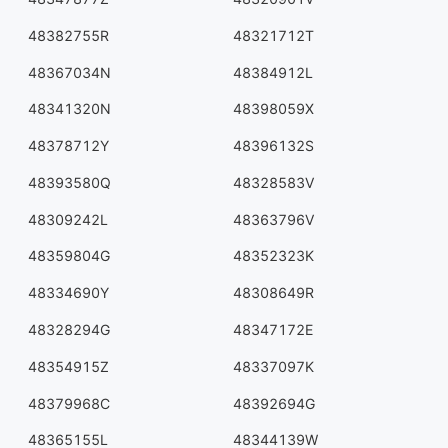
48382755R
48321712T
48367034N
48384912L
48341320N
48398059X
48378712Y
48396132S
48393580Q
48328583V
48309242L
48363796V
48359804G
48352323K
48334690Y
48308649R
48328294G
48347172E
48354915Z
48337097K
48379968C
48392694G
48365155L
48344139W