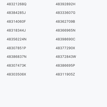
48321268Q
48392892H
48384285J
48333607G
48314060F
48362709B
48318344J
48366965N
48356224N
48398690C
48307851P
48377290X
48386837N
48372843W
48307473K
48386695P
48303506X
48311905Z