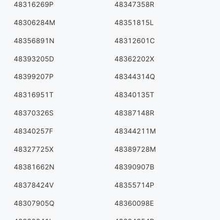
48316269P
48347358R
48306284M
48351815L
48356891N
48312601C
48393205D
48362202X
48399207P
48344314Q
48316951T
48340135T
48370326S
48387148R
48340257F
48344211M
48327725X
48389728M
48381662N
48390907B
48378424V
48355714P
48307905Q
48360098E