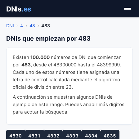
Saltar
DNIs
.es
al
contenido
DNI
4
48
483
DNIs que empiezan por 483
Existen
100.000
números de DNI que comienzan
por
483
, desde el 48300000 hasta el 48399999.
Cada uno de estos números tiene asignada una
letra de control calculada mediante el algoritmo
oficial de división entre 23.
A continuación se muestran algunos DNIs de
ejemplo de este rango. Puedes añadir más dígitos
para acotar la búsqueda.
4830
4831
4832
4833
4834
4835