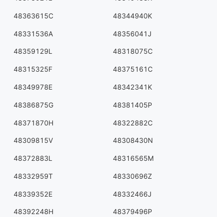
48363615C
48344940K
48331536A
48356041J
48359129L
48318075C
48315325F
48375161C
48349978E
48342341K
48386875G
48381405P
48371870H
48322882C
48309815V
48308430N
48372883L
48316565M
48332959T
48330696Z
48339352E
48332466J
48392248H
48379496P