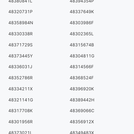
48380841L
48394354P
48320731P
48337649K
48358984N
48303986F
48330338R
48302365L
48371729S
48315674B
48373445Y
48304811G
48336031J
48314566F
48352786R
48368524F
48334211X
48396920K
48321141G
48389442H
48317708K
48369066C
48301956R
48356912X
48373021L
48349483X