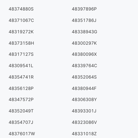
48374880S
48397896P
48371067C
48351786J
48319272K
48338943G
48373158H
48300297K
48317127S
48380096X
48309541L
48339764C
48354741R
48352064S
48356128P
48380944F
48347572P
48306308Y
48352049T
48393301J
48354707J
48323086V
48376017W
48331018Z