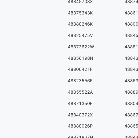
48845708X
4887
48875343K
4886
48888246K
4880
48825475V
4884
48873622W
4888
48856198N
4884
48806421F
4884
48823556F
4886
48855522A
4888
48871350F
4880
48840372X
4886
48888026P
4886
48871867H
4884