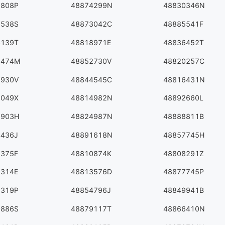
9808P
48874299N
48830346N
7538S
48873042C
48885541F
4139T
48818971E
48836452T
1474M
48852730V
48820257C
5930V
48844545C
48816431N
8049X
48814982N
48892660L
7903H
48824987N
48888811B
4436J
48891618N
48857745H
2375F
48810874K
48808291Z
1314E
48813576D
48877745P
3319P
48854796J
48849941B
0886S
48879117T
48866410N