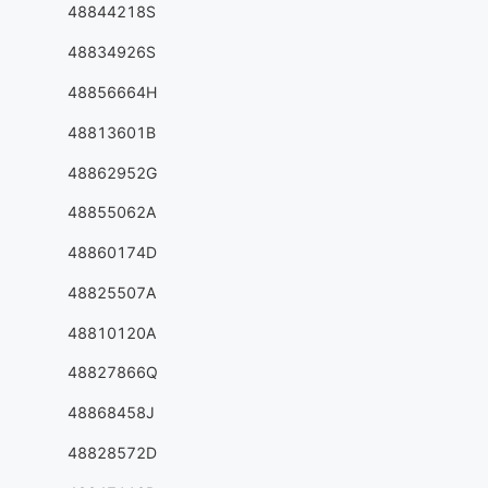
48844218S
48834926S
48856664H
48813601B
48862952G
48855062A
48860174D
48825507A
48810120A
48827866Q
48868458J
48828572D