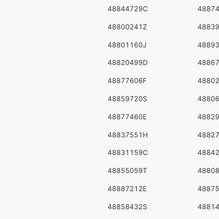
48844729C
4887
48800241Z
4883
48801160J
4889
48820499D
4886
48877606F
4880
48859720S
4880
48877460E
4882
48837551H
4882
48831159C
4884
48855059T
4880
48887212E
4887
48858432S
4881