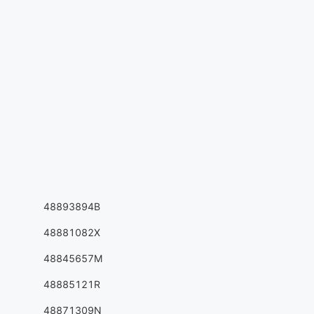
48893894B
48881082X
48845657M
48885121R
48871309N