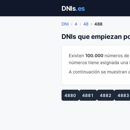
Saltar
DNIs
.es
al
contenido
DNI
4
48
488
DNIs que empiezan p
Existen
100.000
números de 
números tiene asignada una le
A continuación se muestran a
4880
4881
4882
4883