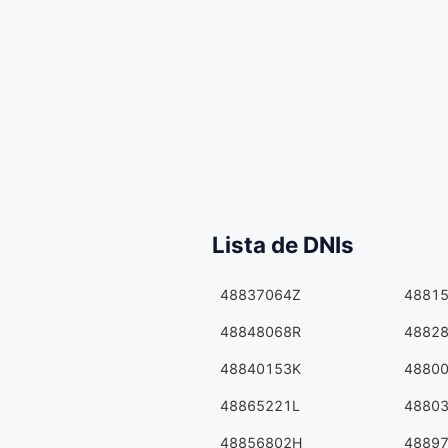
Lista de DNIs
48837064Z
4881
48848068R
4882
48840153K
4880
48865221L
4880
48856802H
4889