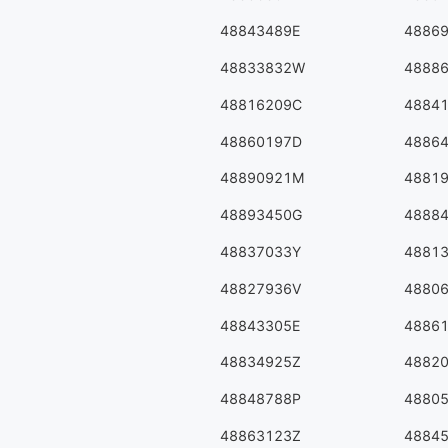
48843489E
4886
48833832W
4888
48816209C
4884
48860197D
4886
48890921M
4881
48893450G
4888
48837033Y
4881
48827936V
4880
48843305E
4886
48834925Z
4882
48848788P
4880
48863123Z
4884