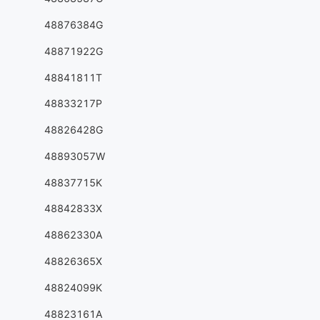
48876384G
48871922G
48841811T
48833217P
48826428G
48893057W
48837715K
48842833X
48862330A
48826365X
48824099K
48823161A