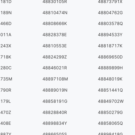
4181D
48830105R
48873791X
1189N
48810474N
48804762G
0466D
48808666K
48803578Q
5011A
48828378E
48894533Y
1243X
48810553E
48818717K
3718K
48824299Z
48869650D
3280C
48846021R
48889899H
3735M
48897108M
48848019K
9790R
48889019N
48851441Q
4179L
48858191G
48849702W
7470Z
48828840R
48850279G
5408E
48898834Y
48858065Q
3887Y
48866505S
48898418G