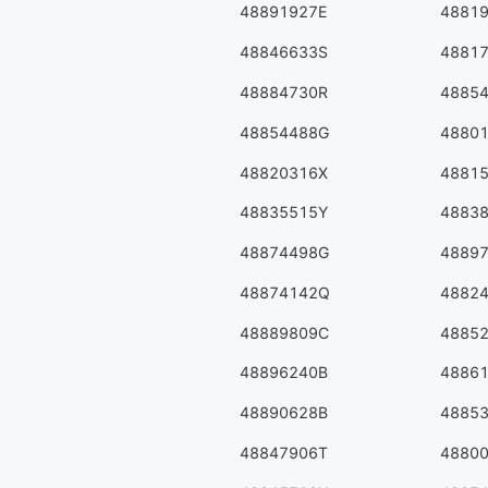
48891927E
4881
48846633S
4881
48884730R
4885
48854488G
4880
48820316X
4881
48835515Y
4883
48874498G
4889
48874142Q
4882
48889809C
4885
48896240B
4886
48890628B
4885
48847906T
4880