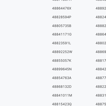
48864476X
4889
48828594P
4882
48805735B
4888
48841171G
4886
48823591L
4880
48892252W
4886
48855057K
4881
48899645N
4884
48854763A
4887
48868132D
4882
48841011M
4883
48815423Q
4887