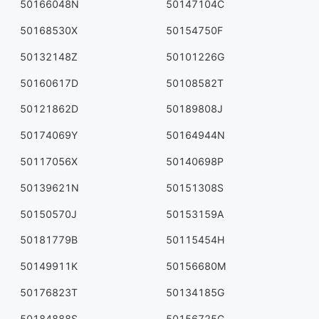
50166048N
50147104C
50168530X
50154750F
50132148Z
50101226G
50160617D
50108582T
50121862D
50189808J
50174069Y
50164944N
50117056X
50140698P
50139621N
50151308S
50150570J
50153159A
50181779B
50115454H
50149911K
50156680M
50176823T
50134185G
50184888S
50156725G