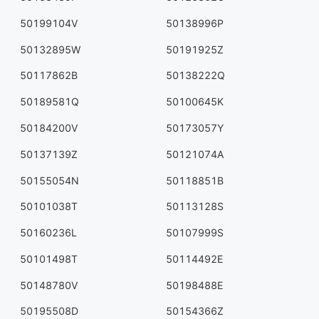
50199104V
50138996P
50132895W
50191925Z
50117862B
50138222Q
50189581Q
50100645K
50184200V
50173057Y
50137139Z
50121074A
50155054N
50118851B
50101038T
50113128S
50160236L
50107999S
50101498T
50114492E
50148780V
50198488E
50195508D
50154366Z