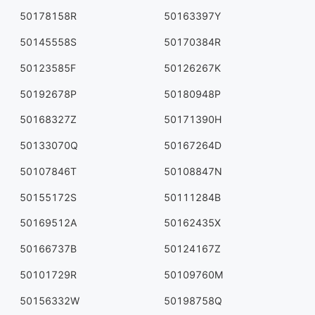
50178158R
50163397Y
50145558S
50170384R
50123585F
50126267K
50192678P
50180948P
50168327Z
50171390H
50133070Q
50167264D
50107846T
50108847N
50155172S
50111284B
50169512A
50162435X
50166737B
50124167Z
50101729R
50109760M
50156332W
50198758Q