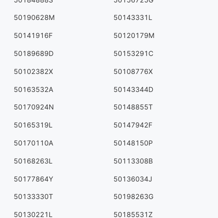
50190628M
50143331L
50141916F
50120179M
50189689D
50153291C
50102382X
50108776X
50163532A
50143344D
50170924N
50148855T
50165319L
50147942F
50170110A
50148150P
50168263L
50113308B
50177864Y
50136034J
50133330T
50198263G
50130221L
50185531Z