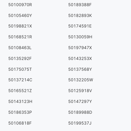
50100970R
50189388F
50105460Y
50182893K
50198821X
50174591E
50168521R
50130059H
50108463L
50197947X
50135292F
50143253X
50175075T
50137568Y
50137214C
50132205W
50165521Z
50125918V
50143123H
50147297Y
50186353P
50189988D
50106818F
50199537J