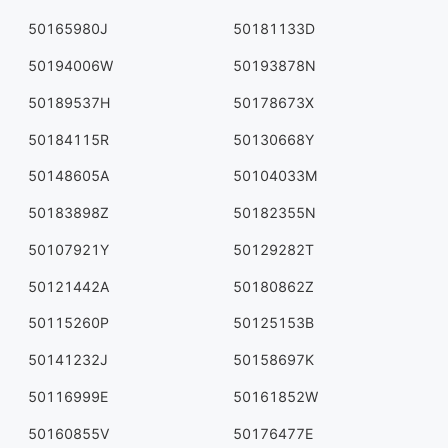
50165980J
50181133D
50194006W
50193878N
50189537H
50178673X
50184115R
50130668Y
50148605A
50104033M
50183898Z
50182355N
50107921Y
50129282T
50121442A
50180862Z
50115260P
50125153B
50141232J
50158697K
50116999E
50161852W
50160855V
50176477E