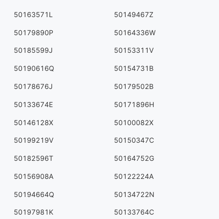
50163571L
50149467Z
50179890P
50164336W
50185599J
50153311V
50190616Q
50154731B
50178676J
50179502B
50133674E
50171896H
50146128X
50100082X
50199219V
50150347C
50182596T
50164752G
50156908A
50122224A
50194664Q
50134722N
50197981K
50133764C