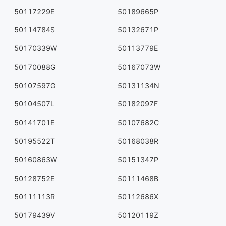
50117229E
50189665P
50114784S
50132671P
50170339W
50113779E
50170088G
50167073W
50107597G
50131134N
50104507L
50182097F
50141701E
50107682C
50195522T
50168038R
50160863W
50151347P
50128752E
50111468B
50111113R
50112686X
50179439V
50120119Z