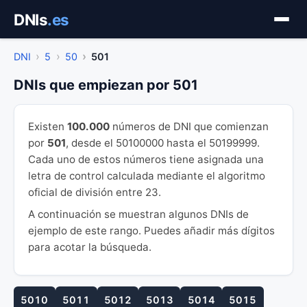
Saltar
DNIs
.es
al
contenido
DNI
5
50
501
DNIs que empiezan por 501
Existen
100.000
números de DNI que comienzan
por
501
, desde el 50100000 hasta el 50199999.
Cada uno de estos números tiene asignada una
letra de control calculada mediante el algoritmo
oficial de división entre 23.
A continuación se muestran algunos DNIs de
ejemplo de este rango. Puedes añadir más dígitos
para acotar la búsqueda.
5010
5011
5012
5013
5014
5015