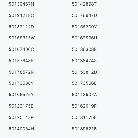
50130467N
50142898T
50191218C
50176947D
50182122D
50156209V
50168315W
50169596H
50107406C
50136308B
50157648F
50138474S
50178572R
50159812D
50173586Y
50173556E
50105575Y
50113507A
50123175B
50162019P
50125143R
50131175F
50140064H
50189921B