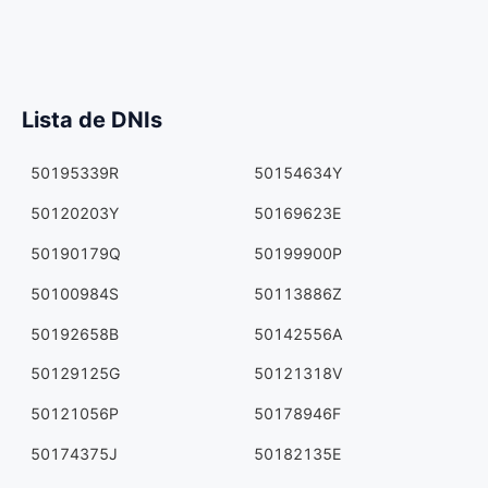
Lista de DNIs
50195339R
50154634Y
50120203Y
50169623E
50190179Q
50199900P
50100984S
50113886Z
50192658B
50142556A
50129125G
50121318V
50121056P
50178946F
50174375J
50182135E