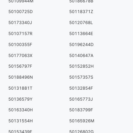
50109944M
50186678B
50100725D
50118371Z
50173340J
50120768L
50107157R
50113664E
50100355F
50196244D
50177063X
50140647A
50156797F
50152852H
50188496N
50157357S
50131881T
50132854F
50136579Y
50165773J
50163340H
50183799F
50131554H
50165926M
50153439F
50126802G