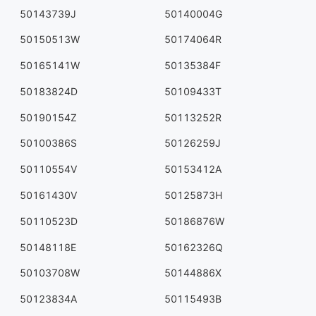
50143739J
50140004G
50150513W
50174064R
50165141W
50135384F
50183824D
50109433T
50190154Z
50113252R
50100386S
50126259J
50110554V
50153412A
50161430V
50125873H
50110523D
50186876W
50148118E
50162326Q
50103708W
50144886X
50123834A
50115493B