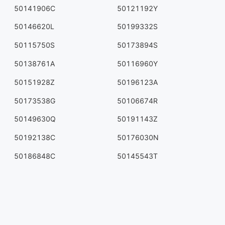
50141906C
50121192Y
50146620L
50199332S
50115750S
50173894S
50138761A
50116960Y
50151928Z
50196123A
50173538G
50106674R
50149630Q
50191143Z
50192138C
50176030N
50186848C
50145543T