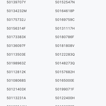
50139707Y
50152547N
50134232M
50164618P
50175732J
50169759C
50156314F
50131117H
50173383X
50180786F
50136097F
50181808V
50113503E
50122283Q
50198963Z
50148273Q
50112812K
50157682H
50108068S
50165000E
50121403X
50199071F
50113231A
50122400H