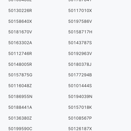
50130226R
50117010X
50158640X
50197586V
50181670V
50158717H
50163302A
50143787S
50112746R
50192963V
50148005R
50180378J
50157875G
50177294B
50116048Z
50101444S
50186955N
50194039N
50188441A
50157018K
50136380Z
50108567P
50199590C
50126187X