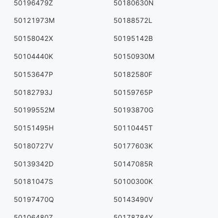
50196479Z
50180630N
50121973M
50188572L
50158042X
50195142B
50104440K
50150930M
50153647P
50182580F
50182793J
50159765P
50199552M
50193870G
50151495H
50110445T
50180727V
50177603K
50139342D
50147085R
50181047S
50100300K
50197470Q
50143490V
50106480Z
50178784Y