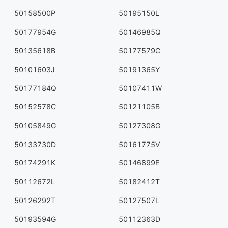
50158500P
50195150L
50177954G
50146985Q
50135618B
50177579C
50101603J
50191365Y
50177184Q
50107411W
50152578C
50121105B
50105849G
50127308G
50133730D
50161775V
50174291K
50146899E
50112672L
50182412T
50126292T
50127507L
50193594G
50112363D