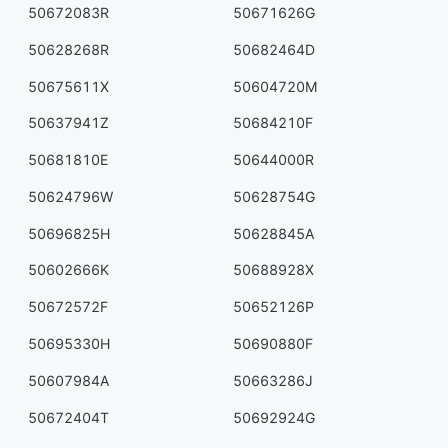
50672083R
50671626G
50628268R
50682464D
50675611X
50604720M
50637941Z
50684210F
50681810E
50644000R
50624796W
50628754G
50696825H
50628845A
50602666K
50688928X
50672572F
50652126P
50695330H
50690880F
50607984A
50663286J
50672404T
50692924G