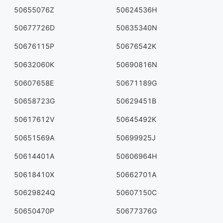
50655076Z
50624536H
50677726D
50635340N
50676115P
50676542K
50632060K
50690816N
50607658E
50671189G
50658723G
50629451B
50617612V
50645492K
50651569A
50699925J
50614401A
50606964H
50618410X
50662701A
50629824Q
50607150C
50650470P
50677376G