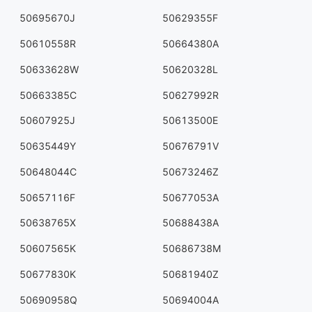
50695670J
50629355F
50610558R
50664380A
50633628W
50620328L
50663385C
50627992R
50607925J
50613500E
50635449Y
50676791V
50648044C
50673246Z
50657116F
50677053A
50638765X
50688438A
50607565K
50686738M
50677830K
50681940Z
50690958Q
50694004A