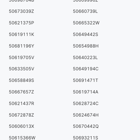
50673039Z
50660739L
50621375P
50665322W
50619111K
50649442S
50681196Y
50654988H
50619705V
50640223L
50633505V
50649194C
50658849S
50691471T
50667657Z
50619714A
50621437R
50628724C
50672878Z
50624674H
50606013X
50670442Q
50615366W
50693211S