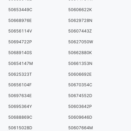
50653449C
50606622K
50668976E
50629728N
50656114V
50607443Z
50694722P
50627050W
50689140S
50662880K
50654147M
50661353N
50625323T
50606692E
50656104F
50670354C
50697634E
50674552D
50695364Y
50603642P
50688869C
50609646D
50615028D
50607664M