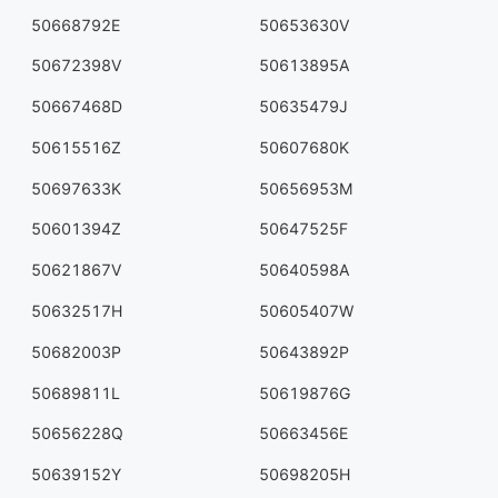
50668792E
50653630V
50672398V
50613895A
50667468D
50635479J
50615516Z
50607680K
50697633K
50656953M
50601394Z
50647525F
50621867V
50640598A
50632517H
50605407W
50682003P
50643892P
50689811L
50619876G
50656228Q
50663456E
50639152Y
50698205H