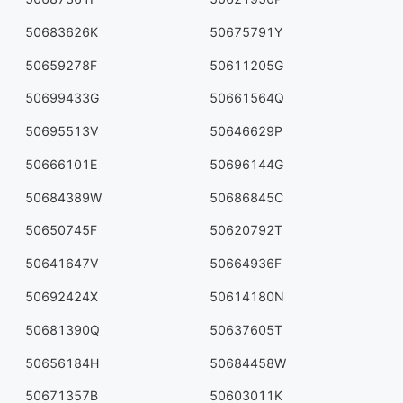
50683626K
50675791Y
50659278F
50611205G
50699433G
50661564Q
50695513V
50646629P
50666101E
50696144G
50684389W
50686845C
50650745F
50620792T
50641647V
50664936F
50692424X
50614180N
50681390Q
50637605T
50656184H
50684458W
50671357B
50603011K