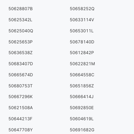
50628807B
50658252Q
50625342L
50633114V
50625040Q
50653011L
50625653P
50678140D
50636538Z
50612842P
50683407D
50622821M
50665674D
50664558C
50680753T
50651856Z
50667296K
50666414J
50621508A
50692850E
50644213F
50604619L
50647708Y
50691682G