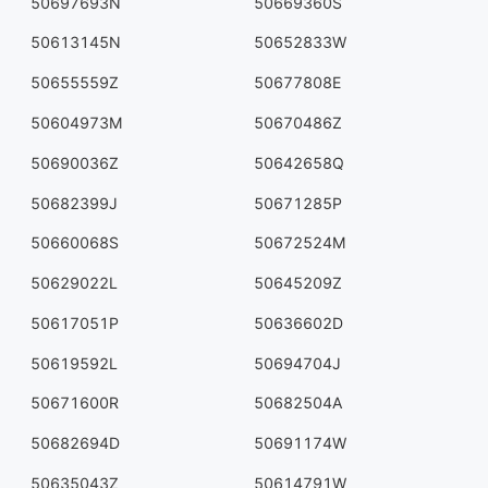
50697693N
50669360S
50613145N
50652833W
50655559Z
50677808E
50604973M
50670486Z
50690036Z
50642658Q
50682399J
50671285P
50660068S
50672524M
50629022L
50645209Z
50617051P
50636602D
50619592L
50694704J
50671600R
50682504A
50682694D
50691174W
50635043Z
50614791W