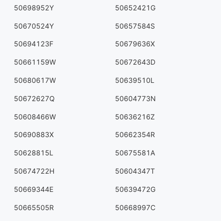
50698952Y
50652421G
50670524Y
50657584S
50694123F
50679636X
50661159W
50672643D
50680617W
50639510L
50672627Q
50604773N
50608466W
50636216Z
50690883X
50662354R
50628815L
50675581A
50674722H
50604347T
50669344E
50639472G
50665505R
50668997C