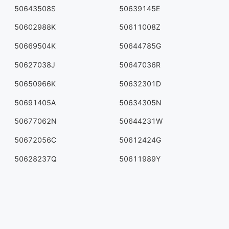
50643508S
50639145E
50602988K
50611008Z
50669504K
50644785G
50627038J
50647036R
50650966K
50632301D
50691405A
50634305N
50677062N
50644231W
50672056C
50612424G
50628237Q
50611989Y