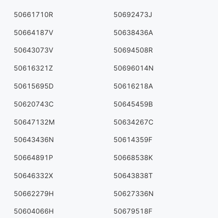
50661710R
50692473J
50664187V
50638436A
50643073V
50694508R
50616321Z
50696014N
50615695D
50616218A
50620743C
50645459B
50647132M
50634267C
50643436N
50614359F
50664891P
50668538K
50646332X
50643838T
50662279H
50627336N
50604066H
50679518F