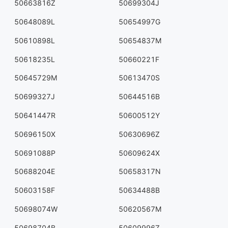
50663816Z
50699304J
50648089L
50654997G
50610898L
50654837M
50618235L
50660221F
50645729M
50613470S
50699327J
50644516B
50641447R
50600512Y
50696150X
50630696Z
50691088P
50609624X
50688204E
50658317N
50603158F
50634488B
50698074W
50620567M
50698704B
50609996Z