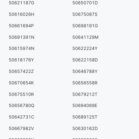
50621187G
50650701D
50616026H
50675087S
50661694P
50698191G
50691391N
50641129M
50615974N
50622224Y
50618176Y
50622158D
50657422Z
50646788Y
50670654K
50656558R
50675510R
50679212T
50656780Q
50694069E
50642731C
50689125T
50667982V
50630162D