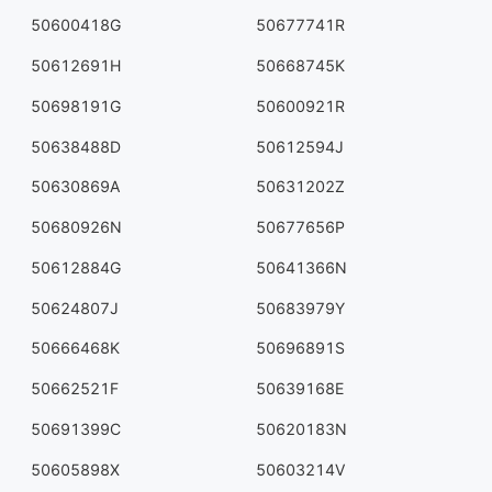
50600418G
50677741R
50612691H
50668745K
50698191G
50600921R
50638488D
50612594J
50630869A
50631202Z
50680926N
50677656P
50612884G
50641366N
50624807J
50683979Y
50666468K
50696891S
50662521F
50639168E
50691399C
50620183N
50605898X
50603214V