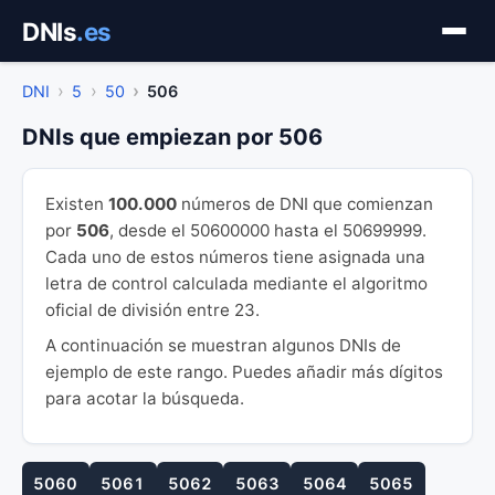
Saltar
DNIs
.es
al
contenido
DNI
5
50
506
DNIs que empiezan por 506
Existen
100.000
números de DNI que comienzan
por
506
, desde el 50600000 hasta el 50699999.
Cada uno de estos números tiene asignada una
letra de control calculada mediante el algoritmo
oficial de división entre 23.
A continuación se muestran algunos DNIs de
ejemplo de este rango. Puedes añadir más dígitos
para acotar la búsqueda.
5060
5061
5062
5063
5064
5065