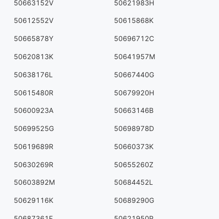
50663152V
50621983H
50612552V
50615868K
50665878Y
50696712C
50620813K
50641957M
50638176L
50667440G
50615480R
50679920H
50600923A
50663146B
50699525G
50698978D
50619689R
50660373K
50630269R
50655260Z
50603892M
50684452L
50629116K
50689290G
50687361F
50621950P