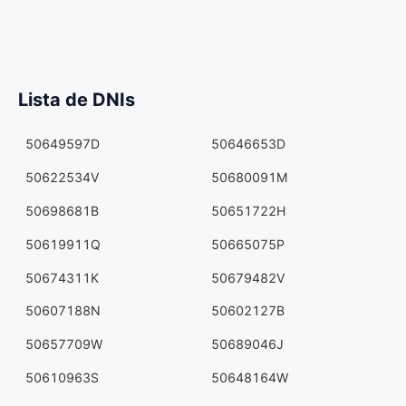
Lista de DNIs
50649597D
50646653D
50622534V
50680091M
50698681B
50651722H
50619911Q
50665075P
50674311K
50679482V
50607188N
50602127B
50657709W
50689046J
50610963S
50648164W