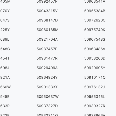
3405M
50992457P
50963541A
8070Y
50943315V
50955384B
0047S
50968147D
50972620C
3225Y
50960185M
50975749K
5689L
50921704A
50907548S
2548G
50987457E
50963486V
9454T
50931477R
50953266D
5608J
50929409A
50920695Y
1921A
50964924Y
50910171Q
6660W
50901333X
50976132J
5945E
50950637W
50955346L
6633P
50937327D
50930327R
0822P
50932711Q
50978666V