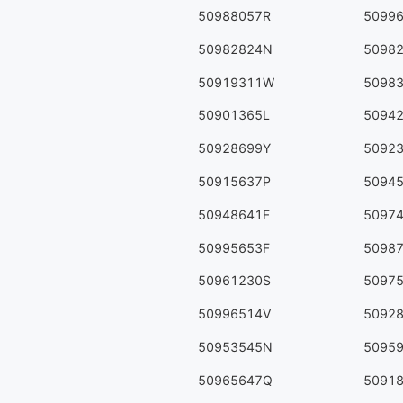
50988057R
5099
50982824N
5098
50919311W
5098
50901365L
5094
50928699Y
5092
50915637P
5094
50948641F
5097
50995653F
5098
50961230S
5097
50996514V
5092
50953545N
5095
50965647Q
5091