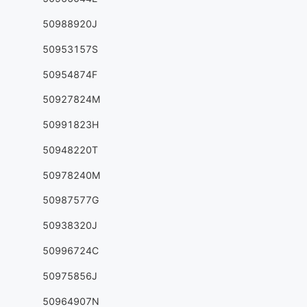
50988920J
50953157S
50954874F
50927824M
50991823H
50948220T
50978240M
50987577G
50938320J
50996724C
50975856J
50964907N