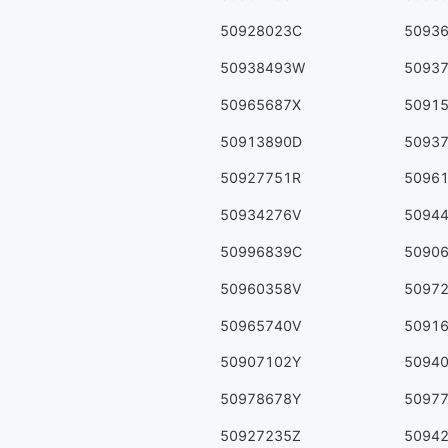
50928023C
5093
50938493W
5093
50965687X
5091
50913890D
5093
50927751R
5096
50934276V
5094
50996839C
5090
50960358V
5097
50965740V
5091
50907102Y
5094
50978678Y
5097
50927235Z
5094