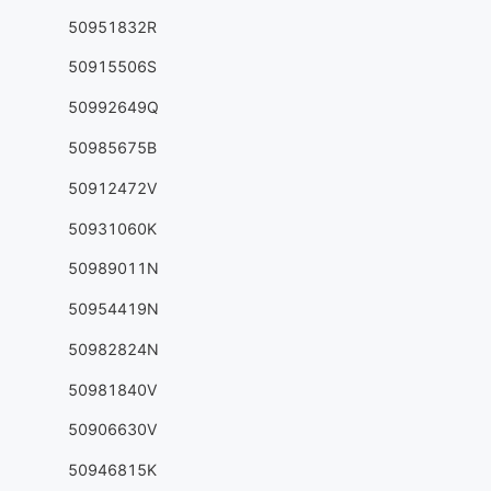
50951832R
50915506S
50992649Q
50985675B
50912472V
50931060K
50989011N
50954419N
50982824N
50981840V
50906630V
50946815K