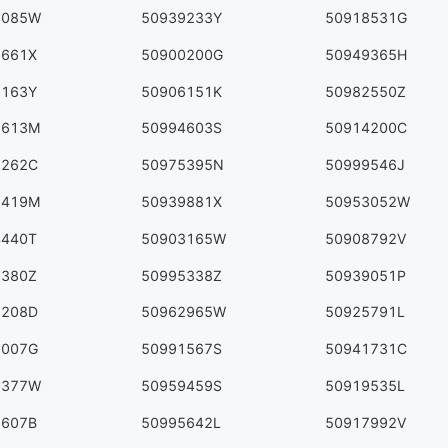
6085W
50939233Y
50918531G
2661X
50900200G
50949365H
3163Y
50906151K
50982550Z
2613M
50994603S
50914200C
3262C
50975395N
50999546J
5419M
50939881X
50953052W
4440T
50903165W
50908792V
7380Z
50995338Z
50939051P
5208D
50962965W
50925791L
8007G
50991567S
50941731C
9377W
50959459S
50919535L
8607B
50995642L
50917992V