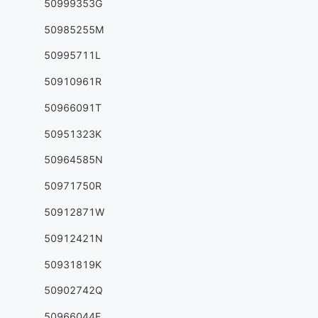
50999353G
50985255M
50995711L
50910961R
50966091T
50951323K
50964585N
50971750R
50912871W
50912421N
50931819K
50902742Q
50966044E