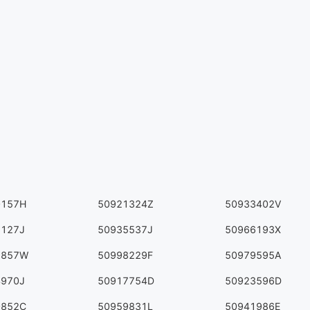
0157H
50921324Z
50933402V
6127J
50935537J
50966193X
7857W
50998229F
50979595A
4970J
50917754D
50923596D
0852C
50959831L
50941986E