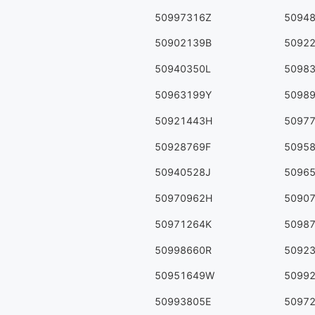
50997316Z
5094
50902139B
5092
50940350L
5098
50963199Y
5098
50921443H
5097
50928769F
5095
50940528J
5096
50970962H
5090
50971264K
5098
50998660R
5092
50951649W
5099
50993805E
5097