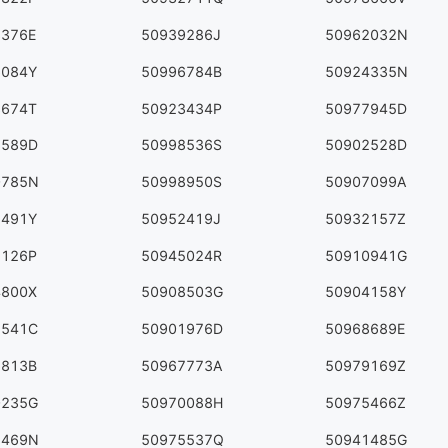
3376E
50939286J
50962032N
6084Y
50996784B
50924335N
3674T
50923434P
50977945D
8589D
50998536S
50902528D
0785N
50998950S
50907099A
2491Y
50952419J
50932157Z
1126P
50945024R
50910941G
4800X
50908503G
50904158Y
2541C
50901976D
50968689E
6813B
50967773A
50979169Z
0235G
50970088H
50975466Z
5469N
50975537Q
50941485G