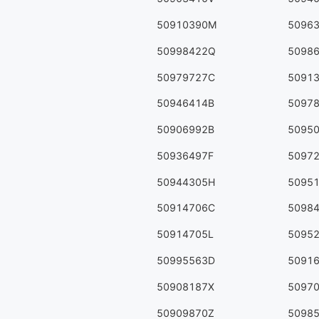
50910390M
5096
50998422Q
5098
50979727C
5091
50946414B
5097
50906992B
5095
50936497F
5097
50944305H
5095
50914706C
5098
50914705L
5095
50995563D
5091
50908187X
5097
50909870Z
5098