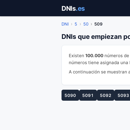
Saltar
DNIs
.es
al
contenido
DNI
5
50
509
DNIs que empiezan p
Existen
100.000
números de 
números tiene asignada una le
A continuación se muestran a
5090
5091
5092
5093