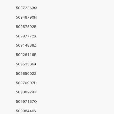
50972363Q
50948790H
50957592B
50997772X
50914838Z
50926116E
50953536A
50965002S
50970907D
50990224Y
50997157Q
50998446V