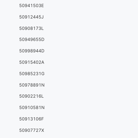
50941503E
50912445J
50908173L
50949655D
50998944D
50915402A
50985231G
50978891N
50902216L
50910581N
50913106F
50907727X