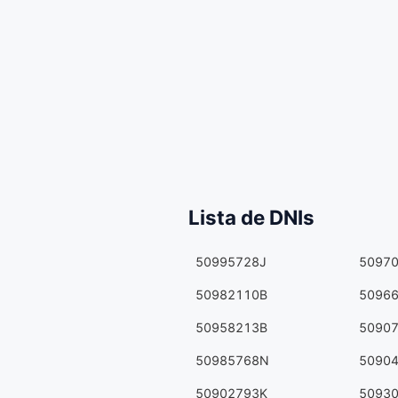
Lista de DNIs
50995728J
5097
50982110B
5096
50958213B
5090
50985768N
5090
50902793K
5093