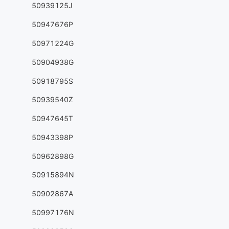
50939125J
50947676P
50971224G
50904938G
50918795S
50939540Z
50947645T
50943398P
50962898G
50915894N
50902867A
50997176N