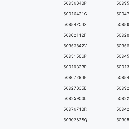
50936843P
5099
50916431C
5094
50984754X
5098
50902112F
5092
50953642V
5095
50951586P
5094
50919333R
5091
50967294F
5098
50927335E
5099
50925906L
5092
50976718R
5094
50902328Q
5099