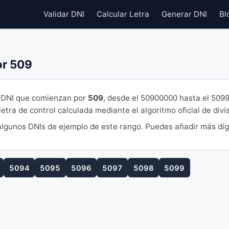
Validar DNI
Calcular Letra
Generar DNI
Bl
or 509
DNI que comienzan por
509
, desde el 50900000 hasta el 509
tra de control calculada mediante el algoritmo oficial de divi
lgunos DNIs de ejemplo de este rango. Puedes añadir más díg
5094
5095
5096
5097
5098
5099