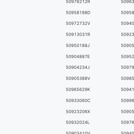
50976212R
5096
50958188D
5095
50972732V
5094
50913031R
5092
50950188J
5090
50904887E
5095
50904234J
5097
50905388V
5098
50965629K
5094
50933060C
5099
50923206X
5090
50932024L
5097
50903410V
5094