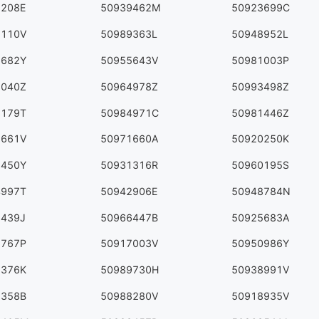
5208E
50939462M
50923699C
7110V
50989363L
50948952L
6682Y
50955643V
50981003P
8040Z
50964978Z
50993498Z
8179T
50984971C
50981446Z
5661V
50971660A
50920250K
3450Y
50931316R
50960195S
4997T
50942906E
50948784N
2439J
50966447B
50925683A
2767P
50917003V
50950986Y
2376K
50989730H
50938991V
5358B
50988280V
50918935V