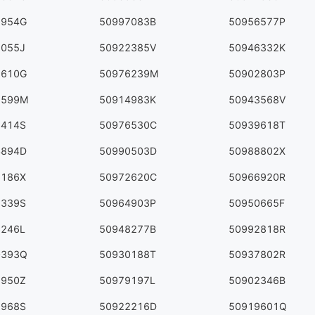
6954G
50997083B
50956577P
7055J
50922385V
50946332K
5610G
50976239M
50902803P
7599M
50914983K
50943568V
1414S
50976530C
50939618T
4894D
50990503D
50988802X
6186X
50972620C
50966920R
2339S
50964903P
50950665F
6246L
50948277B
50992818R
0393Q
50930188T
50937802R
7950Z
50979197L
50902346B
2968S
50922216D
50919601Q