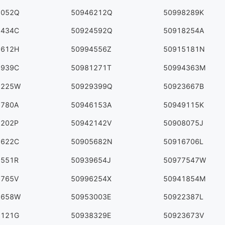
8052Q
50946212Q
50998289K
2434C
50924592Q
50918254A
3612H
50994556Z
50915181N
9939C
50981271T
50994363M
7225W
50929399Q
50923667B
8780A
50946153A
50949115K
5202P
50942142V
50908075J
7622C
50905682N
50916706L
7551R
50939654J
50977547W
3765V
50996254X
50941854M
2658W
50953003E
50922387L
2121G
50938329E
50923673V