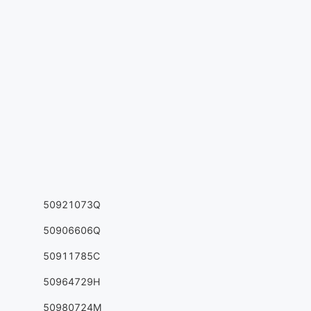
50921073Q
50906606Q
50911785C
50964729H
50980724M