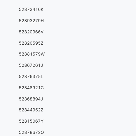
52873410K
52893279H
52820966V
52820595Z
52881579W
52867261J
52876375L
52848921G
52868894J
52844952Z
52815067Y
52878672Q