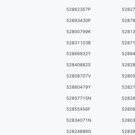
52862357P
5282
52893430P
5287
52800799K
5281
52831103B
5287
52866932Y
5289
52840882S
5282
52808707V
5280
52880479Y
5282
52857715N
5282
52855456F
5280
52834071N
5280
52824886G
5283