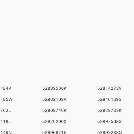
6184V
52839508K
52814273V
9185W
52882109A
52840169S
1763L
52809746K
52829733K
8118L
52820200X
52897508S
2149N
52896871E
52892288Q