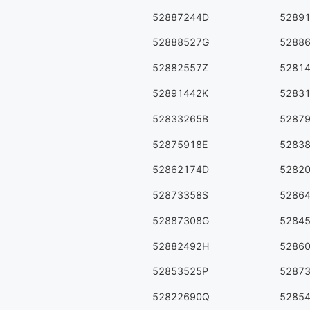
52887244D
5289
52888527G
5288
52882557Z
5281
52891442K
5283
52833265B
5287
52875918E
5283
52862174D
5282
52873358S
5286
52887308G
5284
52882492H
5286
52853525P
5287
52822690Q
5285