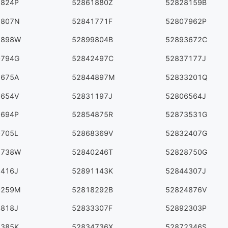
6824P
52861880Z
52828159B
1807N
52841771F
52807962P
8898W
52899804B
52893672C
0794G
52842497C
52837177J
7675A
52844897M
52833201Q
0654V
52831197J
52806564J
0694P
52854875R
52873531G
0705L
52868369V
52832407G
7738W
52840246T
52828750G
8416J
52891143K
52844307J
0259M
52818292B
52824876V
4818J
52833307F
52892303P
3385K
52834736X
52872346S