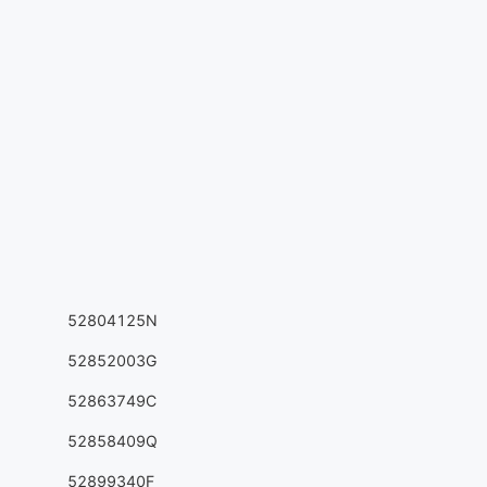
52804125N
52852003G
52863749C
52858409Q
52899340F