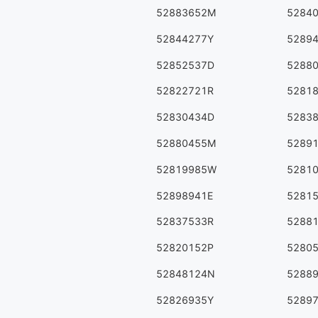
52883652M
5284
52844277Y
5289
52852537D
5288
52822721R
5281
52830434D
5283
52880455M
5289
52819985W
5281
52898941E
5281
52837533R
5288
52820152P
5280
52848124N
5288
52826935Y
5289