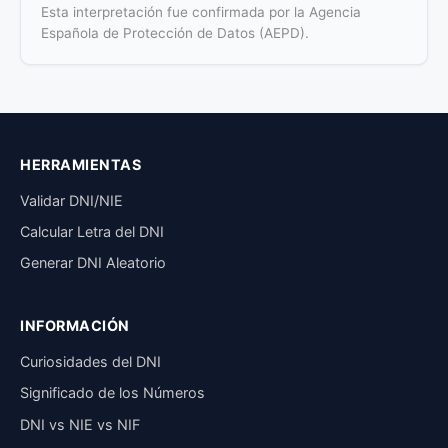
Esta interpretación fue confirmada por la Agencia
Española de Protección de Datos (AEPD).
HERRAMIENTAS
Validar DNI/NIE
Calcular Letra del DNI
Generar DNI Aleatorio
INFORMACIÓN
Curiosidades del DNI
Significado de los Números
DNI vs NIE vs NIF