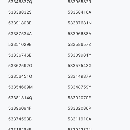
53346837Q
53395582R
53338832S
53358416A
53391808E
53387681N
53387534A
53396688A
53351029E
53358657Z
53336746E
53309981Y
53362592Q
53357543G
53356451Q
53314937V
53354669M
53348759Y
53381314Q
53302070F
53396094F
53332086P
53374593B
53311910A
53316284F
53394282N