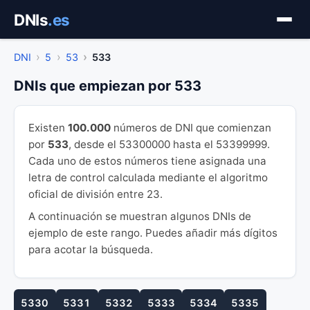
Saltar
DNIs
.es
al
contenido
DNI
5
53
533
DNIs que empiezan por 533
Existen
100.000
números de DNI que comienzan
por
533
, desde el 53300000 hasta el 53399999.
Cada uno de estos números tiene asignada una
letra de control calculada mediante el algoritmo
oficial de división entre 23.
A continuación se muestran algunos DNIs de
ejemplo de este rango. Puedes añadir más dígitos
para acotar la búsqueda.
5330
5331
5332
5333
5334
5335