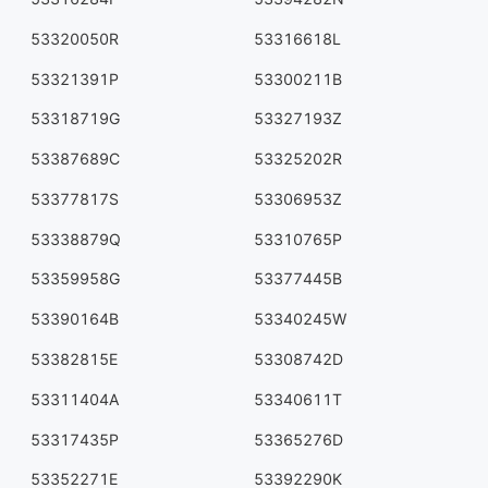
53320050R
53316618L
53321391P
53300211B
53318719G
53327193Z
53387689C
53325202R
53377817S
53306953Z
53338879Q
53310765P
53359958G
53377445B
53390164B
53340245W
53382815E
53308742D
53311404A
53340611T
53317435P
53365276D
53352271E
53392290K