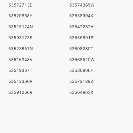
53572713D
53574385W
53520868Y
53558994K
53515124N
53542232A
53593173E
53556891B
53523657N
53598280T
53516348V
53568520W
53519367T
53530966F
53512360P
53572189Z
53591266R
53564963X