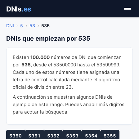
Saltar
DNIs
.es
al
contenido
DNI
5
53
535
DNIs que empiezan por 535
Existen
100.000
números de DNI que comienzan
por
535
, desde el 53500000 hasta el 53599999.
Cada uno de estos números tiene asignada una
letra de control calculada mediante el algoritmo
oficial de división entre 23.
A continuación se muestran algunos DNIs de
ejemplo de este rango. Puedes añadir más dígitos
para acotar la búsqueda.
5350
5351
5352
5353
5354
5355