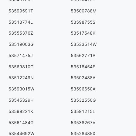
53599591T
53500788M
53513774L
53598755S
53555376Z
53517548K
53519003G
53533514W
53571475J
53562771A
53569810G
53518454F
53512249N
53502488A
53593015W
53596650A
53545329H
53532550G
53599221K
53591215L
53561484G
53538267V
53544692W
53528485X