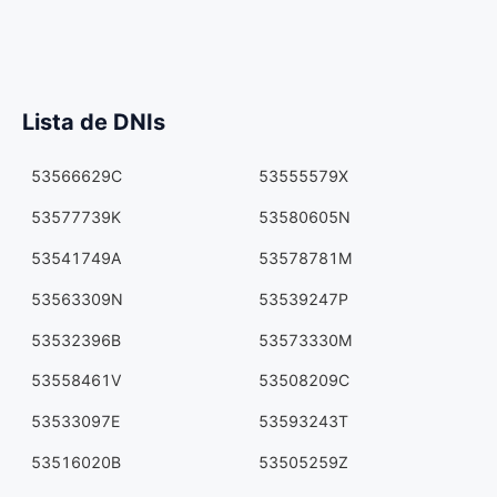
Lista de DNIs
53566629C
53555579X
53577739K
53580605N
53541749A
53578781M
53563309N
53539247P
53532396B
53573330M
53558461V
53508209C
53533097E
53593243T
53516020B
53505259Z