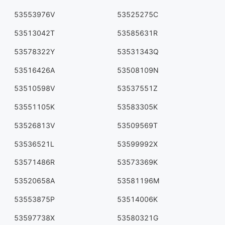
53553976V
53525275C
53513042T
53585631R
53578322Y
53531343Q
53516426A
53508109N
53510598V
53537551Z
53551105K
53583305K
53526813V
53509569T
53536521L
53599992X
53571486R
53573369K
53520658A
53581196M
53553875P
53514006K
53597738X
53580321G