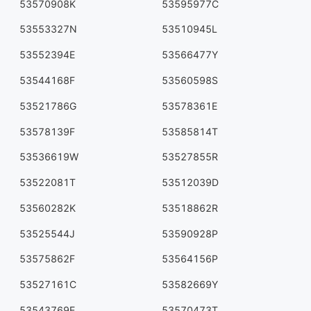
53570908K
53595977C
53553327N
53510945L
53552394E
53566477Y
53544168F
53560598S
53521786G
53578361E
53578139F
53585814T
53536619W
53527855R
53522081T
53512039D
53560282K
53518862R
53525544J
53590928P
53575862F
53564156P
53527161C
53582669Y
53543769E
53570473T