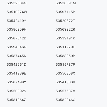
53532884Q
53536691M
53510974W
53597115P
53542419Y
53529372T
53586959H
53569922R
53587042D
53539191K
53594846Q
53511979H
53587445K
53588950P
53542261D
53515787P
53541239E
53550358X
53587499Y
53541303V
53550892S
53557587V
53581964Z
53582046G