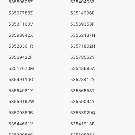
53559608Z
53540403Z
53597788Z
53514996E
53531160V
53569353F
53598842X
53552137H
53528361R
53571802H
53569422F
53578552Y
53517670M
53548695A
53549110G
53528412Y
53554981X
53556558T
53556192W
53559094Y
53570369B
53553929Q
53544661V
53541918B
53520084G
53560885A