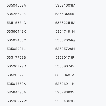
53504558A
53521603M
53525529K
53563456K
53515374D
53582254M
53560443K
53547491H
53582483G
53562094Q
53568031L
53575729N
53517768B
53520173R
53590929D
53569674Y
53520677E
53580481A
53504650A
53576911K
53564036A
53528699V
53598972W
53504863D