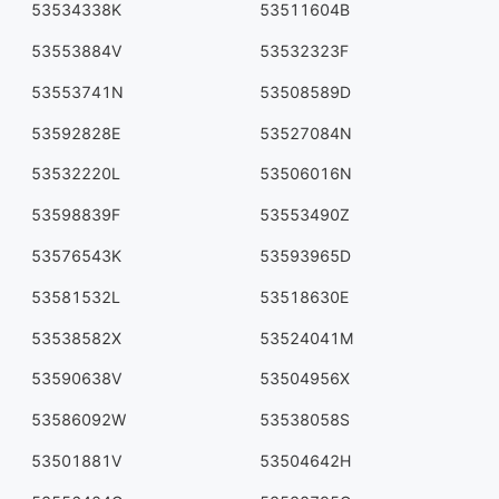
53534338K
53511604B
53553884V
53532323F
53553741N
53508589D
53592828E
53527084N
53532220L
53506016N
53598839F
53553490Z
53576543K
53593965D
53581532L
53518630E
53538582X
53524041M
53590638V
53504956X
53586092W
53538058S
53501881V
53504642H