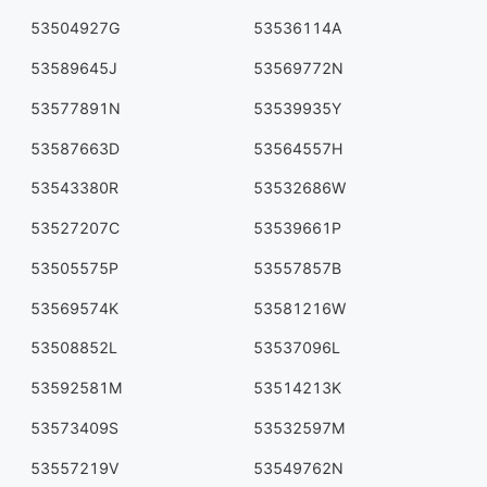
53504927G
53536114A
53589645J
53569772N
53577891N
53539935Y
53587663D
53564557H
53543380R
53532686W
53527207C
53539661P
53505575P
53557857B
53569574K
53581216W
53508852L
53537096L
53592581M
53514213K
53573409S
53532597M
53557219V
53549762N