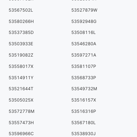
53567502L
53527879W
53580266H
53592948G
53537385D
53508116L
53503933E
53546280A
53519082Z
53597271A
53558017X
53581107P
53514911Y
53568733P
53521644T
53549732M
53505025X
53516157X
53572778M
53516316P
53557473H
53567180L
53596966C
53538930J