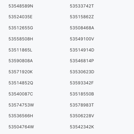
53548589N
53533742T
53524035E
53515862Z
53512655G
53508468A
53558508H
53549100V
53511865L
53514914D
53590808A
53546814P
53571920K
53530623D
53514852Q
53593342F
53540087C
53518550B
53574753W
53578983T
53536566H
53506228V
53504764W
53542342K