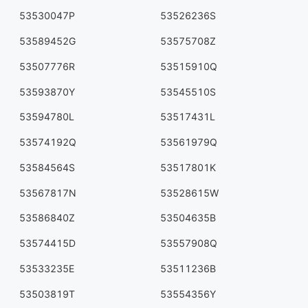
53530047P
53526236S
53589452G
53575708Z
53507776R
53515910Q
53593870Y
53545510S
53594780L
53517431L
53574192Q
53561979Q
53584564S
53517801K
53567817N
53528615W
53586840Z
53504635B
53574415D
53557908Q
53533235E
53511236B
53503819T
53554356Y