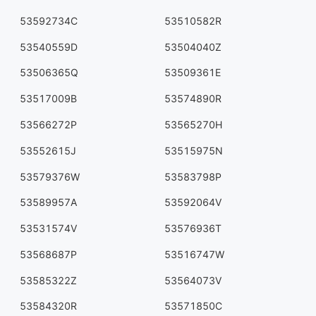
53592734C
53510582R
53540559D
53504040Z
53506365Q
53509361E
53517009B
53574890R
53566272P
53565270H
53552615J
53515975N
53579376W
53583798P
53589957A
53592064V
53531574V
53576936T
53568687P
53516747W
53585322Z
53564073V
53584320R
53571850C