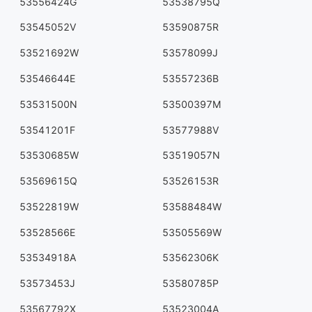
53556424G
53538795Q
53545052V
53590875R
53521692W
53578099J
53546644E
53557236B
53531500N
53500397M
53541201F
53577988V
53530685W
53519057N
53569615Q
53526153R
53522819W
53588484W
53528566E
53505569W
53534918A
53562306K
53573453J
53580785P
53567792X
53523004A