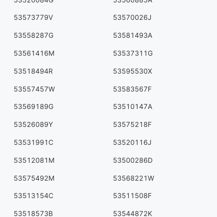
53573779V
53570026J
53558287G
53581493A
53561416M
53537311G
53518494R
53595530X
53557457W
53583567F
53569189G
53510147A
53526089Y
53575218F
53531991C
53520116J
53512081M
53500286D
53575492M
53568221W
53513154C
53511508F
53518573B
53544872K