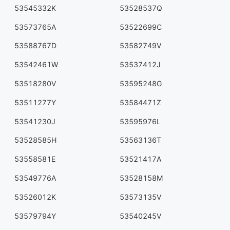
53545332K
53528537Q
53573765A
53522699C
53588767D
53582749V
53542461W
53537412J
53518280V
53595248G
53511277Y
53584471Z
53541230J
53595976L
53528585H
53563136T
53558581E
53521417A
53549776A
53528158M
53526012K
53573135V
53579794Y
53540245V