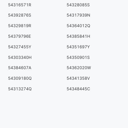
54316571R
54328085S
54392876S
54317939N
54329819R
54364012Q
54379796E
54385841H
54327455Y
54351697Y
54303340H
54350901S
54384607A
54362020W
54309180Q
54341358V
54313274Q
54348445C