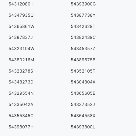
54312080H
54393900G
54347935Q
54387738Y
54365861W
54342629T
54387837J
54382439C
54323104W
54345357Z
54380216M
54389675B
54323278S
54352105T
54348273D
54304804X
54329554N
54365605E
54335042A
54337352J
54355345C
54364558X
54398077H
54393800L