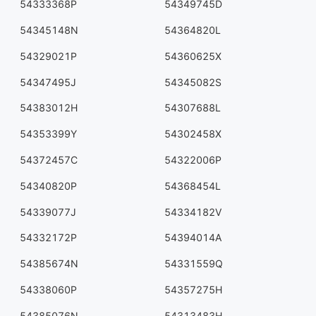
54333368P
54349745D
54345148N
54364820L
54329021P
54360625X
54347495J
54345082S
54383012H
54307688L
54353399Y
54302458X
54372457C
54322006P
54340820P
54368454L
54339077J
54334182V
54332172P
54394014A
54385674N
54331559Q
54338060P
54357275H
54385076N
54313483H