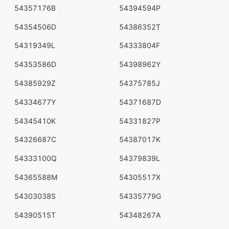
54357176B
54394594P
54354506D
54386352T
54319349L
54333804F
54353586D
54398962Y
54385929Z
54375785J
54334677Y
54371687D
54345410K
54331827P
54326687C
54387017K
54333100Q
54379839L
54365588M
54305517X
54303038S
54335779G
54390515T
54348267A