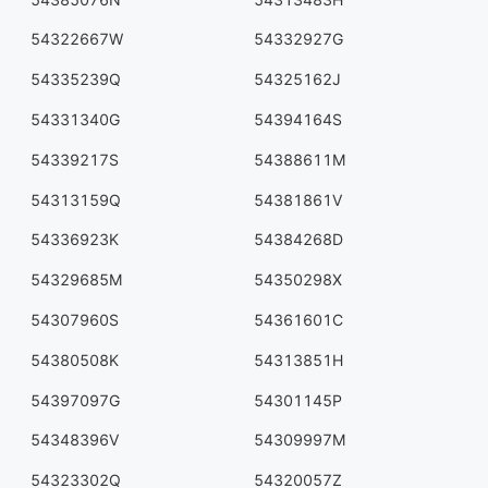
54322667W
54332927G
54335239Q
54325162J
54331340G
54394164S
54339217S
54388611M
54313159Q
54381861V
54336923K
54384268D
54329685M
54350298X
54307960S
54361601C
54380508K
54313851H
54397097G
54301145P
54348396V
54309997M
54323302Q
54320057Z