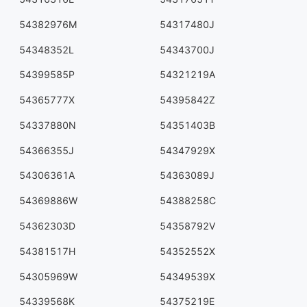
54382976M
54317480J
54348352L
54343700J
54399585P
54321219A
54365777X
54395842Z
54337880N
54351403B
54366355J
54347929X
54306361A
54363089J
54369886W
54388258C
54362303D
54358792V
54381517H
54352552X
54305969W
54349539X
54339568K
54375219E