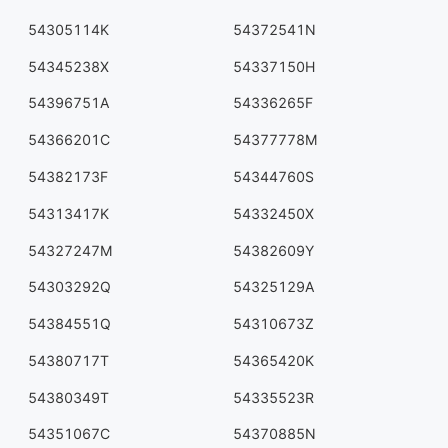
54305114K
54372541N
54345238X
54337150H
54396751A
54336265F
54366201C
54377778M
54382173F
54344760S
54313417K
54332450X
54327247M
54382609Y
54303292Q
54325129A
54384551Q
54310673Z
54380717T
54365420K
54380349T
54335523R
54351067C
54370885N