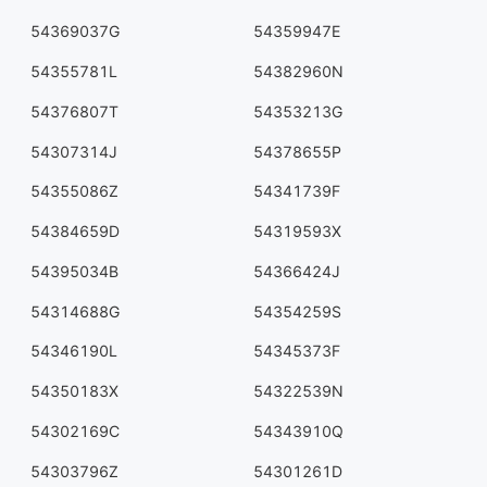
54369037G
54359947E
54355781L
54382960N
54376807T
54353213G
54307314J
54378655P
54355086Z
54341739F
54384659D
54319593X
54395034B
54366424J
54314688G
54354259S
54346190L
54345373F
54350183X
54322539N
54302169C
54343910Q
54303796Z
54301261D