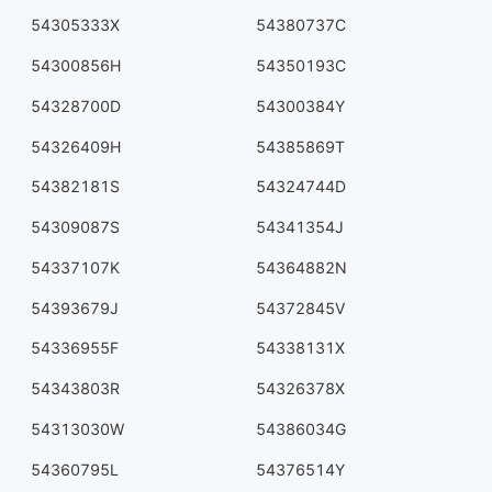
54305333X
54380737C
54300856H
54350193C
54328700D
54300384Y
54326409H
54385869T
54382181S
54324744D
54309087S
54341354J
54337107K
54364882N
54393679J
54372845V
54336955F
54338131X
54343803R
54326378X
54313030W
54386034G
54360795L
54376514Y