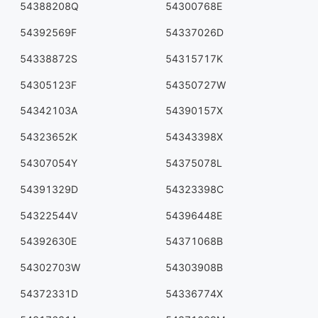
54388208Q
54300768E
54392569F
54337026D
54338872S
54315717K
54305123F
54350727W
54342103A
54390157X
54323652K
54343398X
54307054Y
54375078L
54391329D
54323398C
54322544V
54396448E
54392630E
54371068B
54302703W
54303908B
54372331D
54336774X