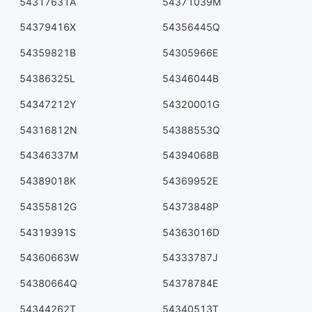
54317631A
54371039M
54379416X
54356445Q
54359821B
54305966E
54386325L
54346044B
54347212Y
54320001G
54316812N
54388553Q
54346337M
54394068B
54389018K
54369952E
54355812G
54373848P
54319391S
54363016D
54360663W
54333787J
54380664Q
54378784E
54344262T
54340513T