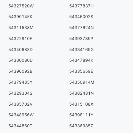
54327520W
54377837H
54390145K
54346002S
54311538M
54377624N
54322810F
54393789P
54340683D
54334169G
54330080D
54347894K
54396092B
54335659E
54379435Y
54350914M
54329304S
54382431N
54385702V
54315108X
54348956W
54398111Y
54344860T
54336985Z