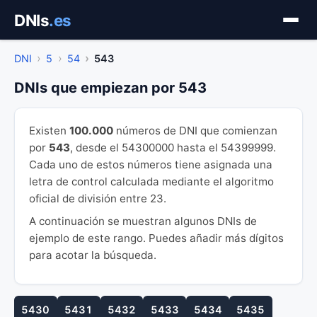
Saltar
DNIs
.es
al
contenido
DNI
5
54
543
DNIs que empiezan por 543
Existen
100.000
números de DNI que comienzan
por
543
, desde el 54300000 hasta el 54399999.
Cada uno de estos números tiene asignada una
letra de control calculada mediante el algoritmo
oficial de división entre 23.
A continuación se muestran algunos DNIs de
ejemplo de este rango. Puedes añadir más dígitos
para acotar la búsqueda.
5430
5431
5432
5433
5434
5435