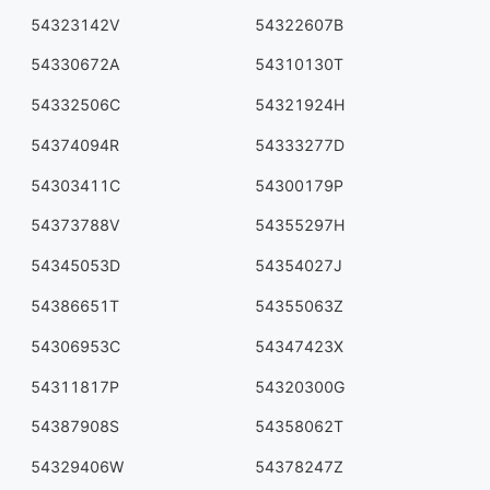
54323142V
54322607B
54330672A
54310130T
54332506C
54321924H
54374094R
54333277D
54303411C
54300179P
54373788V
54355297H
54345053D
54354027J
54386651T
54355063Z
54306953C
54347423X
54311817P
54320300G
54387908S
54358062T
54329406W
54378247Z