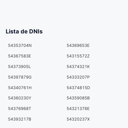
Lista de DNIs
54353704N
54369653E
54367583E
54315572Z
54373905L
54374321K
54397879G
54333207P
54340761H
54374815D
54360230Y
54359085B
54376968T
54321376E
54393217B
54320237X