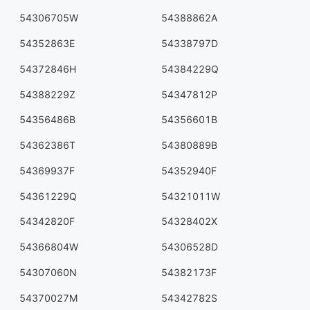
54306705W
54388862A
54352863E
54338797D
54372846H
54384229Q
54388229Z
54347812P
54356486B
54356601B
54362386T
54380889B
54369937F
54352940F
54361229Q
54321011W
54342820F
54328402X
54366804W
54306528D
54307060N
54382173F
54370027M
54342782S