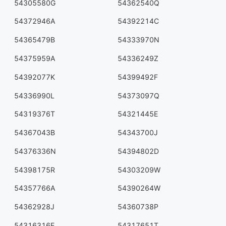
54305580G
54362540Q
54372946A
54392214C
54365479B
54333970N
54375959A
54336249Z
54392077K
54399492F
54336990L
54373097Q
54319376T
54321445E
54367043B
54343700J
54376336N
54394802D
54398175R
54303209W
54357766A
54390264W
54362928J
54360738P
54316316E
54317651T