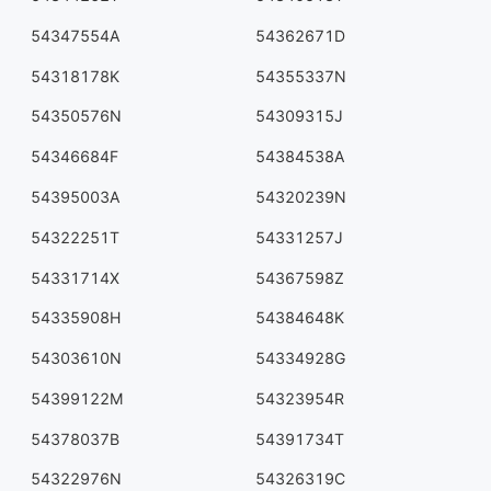
54347554A
54362671D
54318178K
54355337N
54350576N
54309315J
54346684F
54384538A
54395003A
54320239N
54322251T
54331257J
54331714X
54367598Z
54335908H
54384648K
54303610N
54334928G
54399122M
54323954R
54378037B
54391734T
54322976N
54326319C