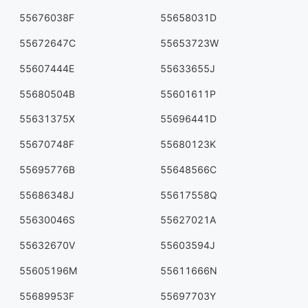
55676038F
55658031D
55672647C
55653723W
55607444E
55633655J
55680504B
55601611P
55631375X
55696441D
55670748F
55680123K
55695776B
55648566C
55686348J
55617558Q
55630046S
55627021A
55632670V
55603594J
55605196M
55611666N
55689953F
55697703Y