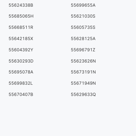
55624338B
55699655A
55685065H
55621030S
55668511R
55605735S
55642185X
55628125A
55604392Y
55696791Z
55630293D
55623626N
55695078A
55673191N
55699832L
55671949N
55670407B
55629633Q