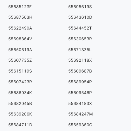
55685123F
55695619S
55687503H
55643610D
55622490A
55644452T
55698864V
55630653R
55650619A
55671335L
55607735Z
55692118X
55615119S
55609687B
55607423R
55689954P
55686034K
55609546P
55682045B
55684183X
55639206K
55684247M
55684711D
55659360G