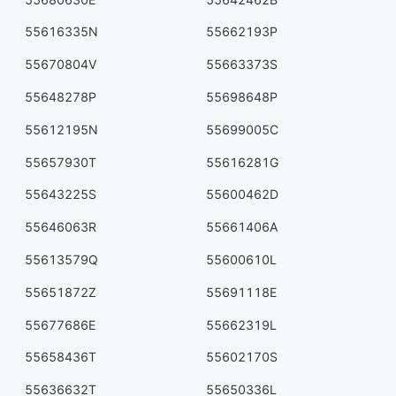
55616335N
55662193P
55670804V
55663373S
55648278P
55698648P
55612195N
55699005C
55657930T
55616281G
55643225S
55600462D
55646063R
55661406A
55613579Q
55600610L
55651872Z
55691118E
55677686E
55662319L
55658436T
55602170S
55636632T
55650336L