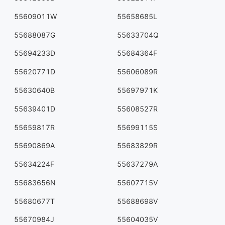
55609011W
55658685L
55688087G
55633704Q
55694233D
55684364F
55620771D
55606089R
55630640B
55697971K
55639401D
55608527R
55659817R
55699115S
55690869A
55683829R
55634224F
55637279A
55683656N
55607715V
55680677T
55688698V
55670984J
55604035V