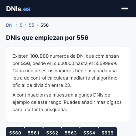
Saltar
DNIs
.es
al
contenido
DNI
5
55
556
DNIs que empiezan por 556
Existen
100.000
números de DNI que comienzan
por
556
, desde el 55600000 hasta el 55699999.
Cada uno de estos números tiene asignada una
letra de control calculada mediante el algoritmo
oficial de división entre 23.
A continuación se muestran algunos DNIs de
ejemplo de este rango. Puedes añadir más dígitos
para acotar la búsqueda.
5560
5561
5562
5563
5564
5565