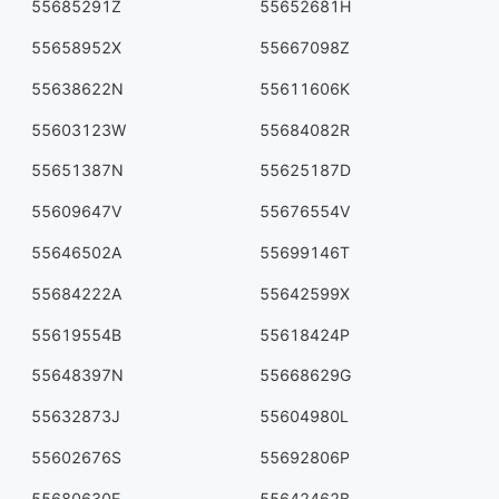
55685291Z
55652681H
55658952X
55667098Z
55638622N
55611606K
55603123W
55684082R
55651387N
55625187D
55609647V
55676554V
55646502A
55699146T
55684222A
55642599X
55619554B
55618424P
55648397N
55668629G
55632873J
55604980L
55602676S
55692806P
55680630E
55642462B