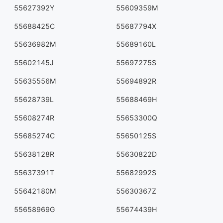
55627392Y
55609359M
55688425C
55687794X
55636982M
55689160L
55602145J
55697275S
55635556M
55694892R
55628739L
55688469H
55608274R
55653300Q
55685274C
55650125S
55638128R
55630822D
55637391T
55682992S
55642180M
55630367Z
55658969G
55674439H