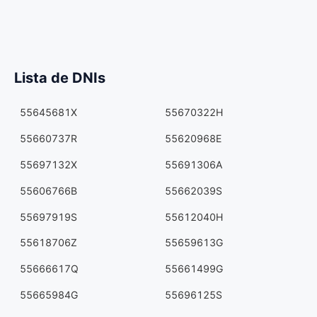
Lista de DNIs
55645681X
55670322H
55660737R
55620968E
55697132X
55691306A
55606766B
55662039S
55697919S
55612040H
55618706Z
55659613G
55666617Q
55661499G
55665984G
55696125S