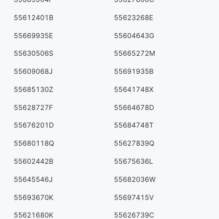
55612401B
55623268E
55669935E
55604643G
55630506S
55665272M
55609068J
55691935B
55685130Z
55641748X
55628727F
55664678D
55676201D
55684748T
55680118Q
55627839Q
55602442B
55675636L
55645546J
55682036W
55693670K
55697415V
55621680K
55626739C