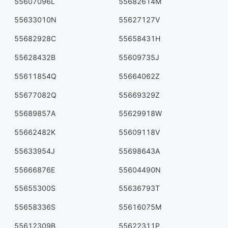
55607096L
55682614M
55633010N
55627127V
55682928C
55658431H
55628432B
55609735J
55611854Q
55664062Z
55677082Q
55669329Z
55689857A
55629918W
55662482K
55609118V
55633954J
55698643A
55666876E
55604490N
55655300S
55636793T
55658336S
55616075M
55612309B
55622311P