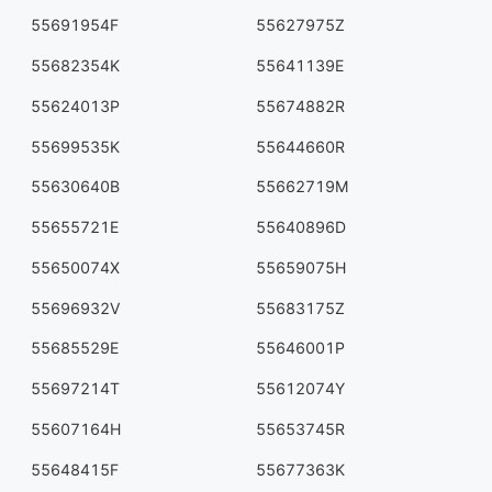
55691954F
55627975Z
55682354K
55641139E
55624013P
55674882R
55699535K
55644660R
55630640B
55662719M
55655721E
55640896D
55650074X
55659075H
55696932V
55683175Z
55685529E
55646001P
55697214T
55612074Y
55607164H
55653745R
55648415F
55677363K