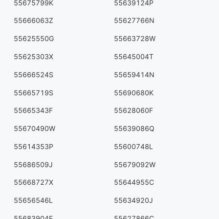
55675799K
55639124P
55666063Z
55627766N
55625550G
55663728W
55625303X
55645004T
55666524S
55659414N
55665719S
55690680K
55665343F
55628060F
55670490W
55639086Q
55614353P
55600748L
55686509J
55679092W
55668727X
55644955C
55656546L
55634920J
55683904F
55627866C