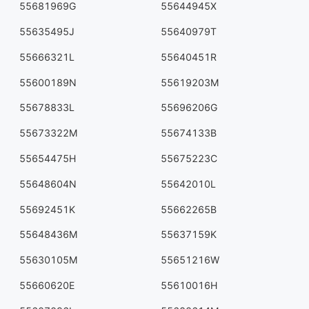
55681969G
55644945X
55635495J
55640979T
55666321L
55640451R
55600189N
55619203M
55678833L
55696206G
55673322M
55674133B
55654475H
55675223C
55648604N
55642010L
55692451K
55662265B
55648436M
55637159K
55630105M
55651216W
55660620E
55610016H