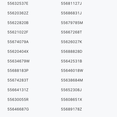
55632537E
55681127J
55620362Z
55686831J
55622820B
55679785M
55621022F
55667268T
55674079A
55626027K
55620404X
55688828D
55634679W
55642531B
55688183P
55646018W
55674283T
55638684M
55664131Z
55652308J
55630055R
55608651X
55646687G
55689178Z