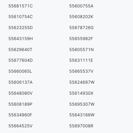
55681571C
55600755A
55610754C
55608202K
55623255D
55678726G
55643159H
55655982F
55629640T
55605571N
55677604D
55631111E
55660065L
55665537V
55606137A
55624697W
55648080V
55614930X
55608189P
55695307W
55634960F
55643166W
55664525V
55697008R