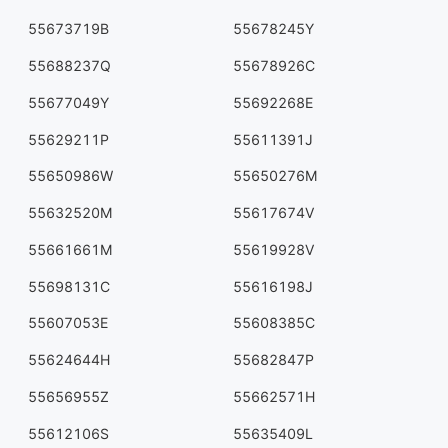
55673719B
55678245Y
55688237Q
55678926C
55677049Y
55692268E
55629211P
55611391J
55650986W
55650276M
55632520M
55617674V
55661661M
55619928V
55698131C
55616198J
55607053E
55608385C
55624644H
55682847P
55656955Z
55662571H
55612106S
55635409L