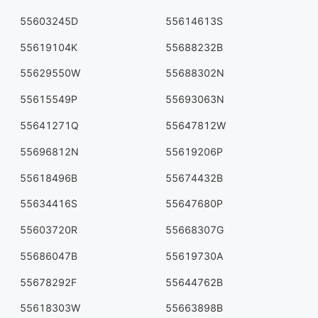
55603245D
55614613S
55619104K
55688232B
55629550W
55688302N
55615549P
55693063N
55641271Q
55647812W
55696812N
55619206P
55618496B
55674432B
55634416S
55647680P
55603720R
55668307G
55686047B
55619730A
55678292F
55644762B
55618303W
55663898B