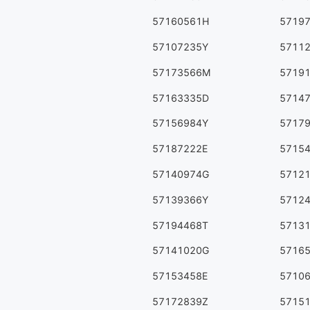
57160561H
5719
57107235Y
5711
57173566M
5719
57163335D
5714
57156984Y
5717
57187222E
5715
57140974G
5712
57139366Y
5712
57194468T
5713
57141020G
5716
57153458E
5710
57172839Z
5715