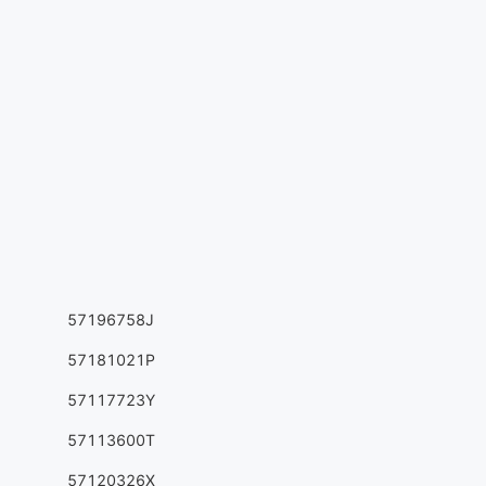
57196758J
57181021P
57117723Y
57113600T
57120326X