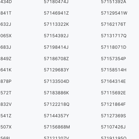
8434D
57180474J
57151392A
8841T
57146941Z
57129541W
1632J
57113322K
57162176T
0065X
57154392J
57131717Q
8683J
57198414J
57118071D
2849Z
57186708Z
57157354P
9641K
57129683Y
57158514H
3878P
57133504D
57164314E
5572T
57183886K
57115692E
5832V
57122218Q
57121864F
7541Z
57144357Y
57127369S
3507X
57156868M
57107426J
2568L
57121207V
57191195Q