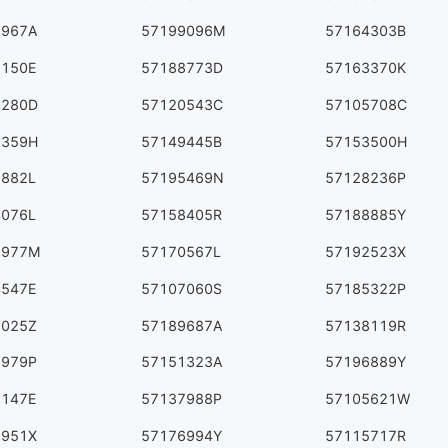
7967A
57199096M
57164303B
2150E
57188773D
57163370K
1280D
57120543C
57105708C
7359H
57149445B
57153500H
9882L
57195469N
57128236P
4076L
57158405R
57188885Y
1977M
57170567L
57192523X
4547E
57107060S
57185322P
1025Z
57189687A
57138119R
5979P
57151323A
57196889Y
6147E
57137988P
57105621W
1951X
57176994Y
57115717R