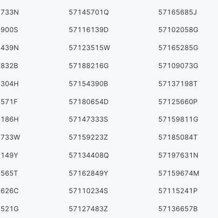
2733N
57145701Q
57165685J
8900S
57116139D
57102058G
2439N
57123515W
57165285G
1832B
57188216G
57109073G
6304H
57154390B
57137198T
3571F
57180654D
57125660P
6186H
57147333S
57159811G
2733W
57159223Z
57185084T
5149Y
57134408Q
57197631N
1565T
57162849Y
57159674M
1626C
57110234S
57115241P
4521G
57127483Z
57136657B