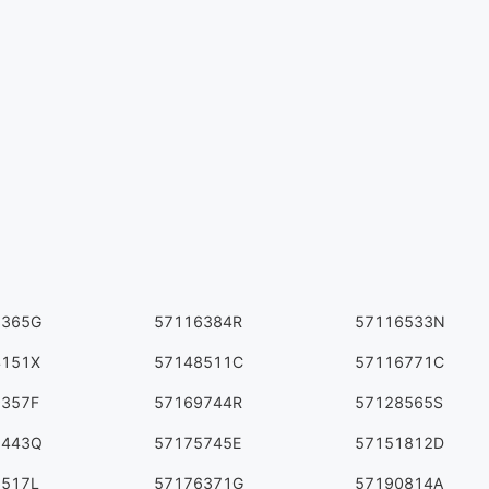
8365G
57116384R
57116533N
4151X
57148511C
57116771C
9357F
57169744R
57128565S
1443Q
57175745E
57151812D
6517L
57176371G
57190814A