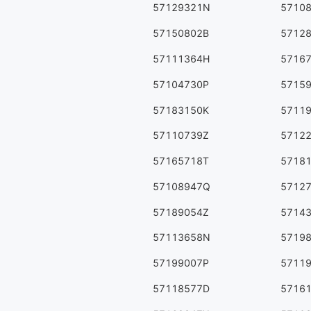
57129321N
5710
57150802B
5712
57111364H
5716
57104730P
5715
57183150K
5711
57110739Z
5712
57165718T
5718
57108947Q
5712
57189054Z
5714
57113658N
5719
57199007P
5711
57118577D
5716