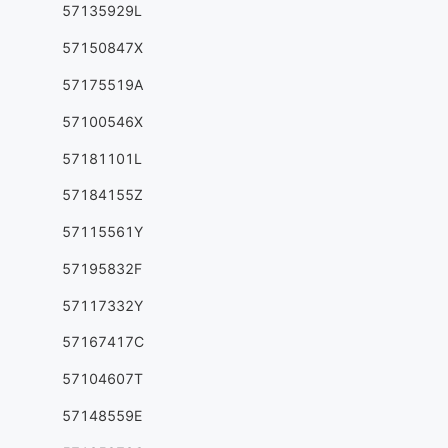
57135929L
57150847X
57175519A
57100546X
57181101L
57184155Z
57115561Y
57195832F
57117332Y
57167417C
57104607T
57148559E