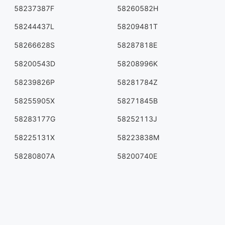
58237387F
58260582H
58244437L
58209481T
58266628S
58287818E
58200543D
58208996K
58239826P
58281784Z
58255905X
58271845B
58283177G
58252113J
58225131X
58223838M
58280807A
58200740E