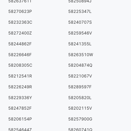
58263761T
58250894J
58270623P
58225347L
58232363C
58240707S
58272400Z
58259546V
58244862F
58241355L
58226646F
58263510W
58208305C
58204874Q
58212541R
58221067V
58226249R
58289597F
58229336Y
58205820L
58247852F
58202115V
58206154P
58257900G
58254644Z
58260741Q