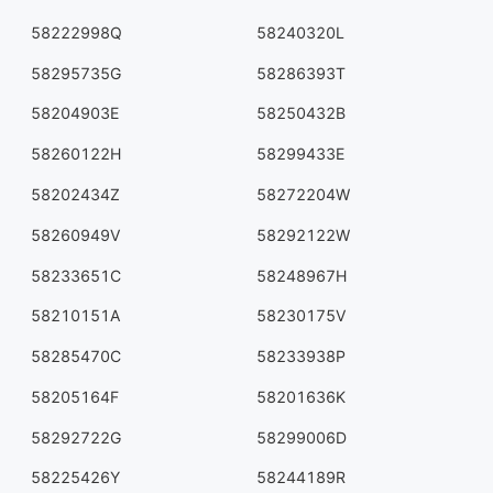
58222998Q
58240320L
58295735G
58286393T
58204903E
58250432B
58260122H
58299433E
58202434Z
58272204W
58260949V
58292122W
58233651C
58248967H
58210151A
58230175V
58285470C
58233938P
58205164F
58201636K
58292722G
58299006D
58225426Y
58244189R