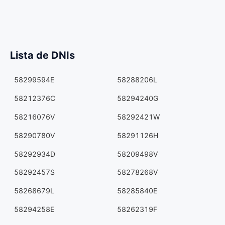
Lista de DNIs
58299594E
58288206L
58212376C
58294240G
58216076V
58292421W
58290780V
58291126H
58292934D
58209498V
58292457S
58278268V
58268679L
58285840E
58294258E
58262319F