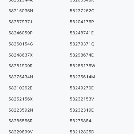
58215036N
58237262C
58267937J
58204176P
58246059P
58248741E
58260154G
58279371Q
58248637X
58298674E
58281909R
58285176W
58275434N
58235614M
58210262E
58249270E
58252156X
58232153V
58223592N
58232319E
58285566R
58276884J
58229899V
58212825D