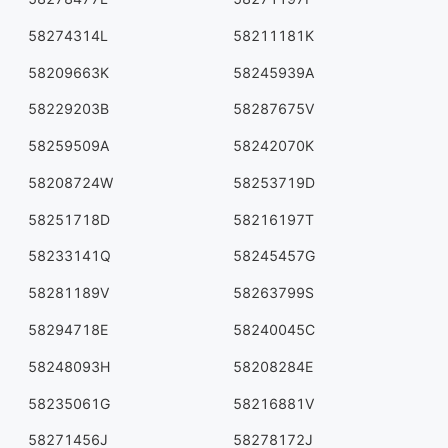
58274314L
58211181K
58209663K
58245939A
58229203B
58287675V
58259509A
58242070K
58208724W
58253719D
58251718D
58216197T
58233141Q
58245457G
58281189V
58263799S
58294718E
58240045C
58248093H
58208284E
58235061G
58216881V
58271456J
58278172J