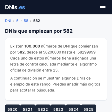
Saltar
DNIs
.es
al
contenido
DNI
5
58
582
DNIs que empiezan por 582
Existen
100.000
números de DNI que comienzan
por
582
, desde el 58200000 hasta el 58299999.
Cada uno de estos números tiene asignada una
letra de control calculada mediante el algoritmo
oficial de división entre 23.
A continuación se muestran algunos DNIs de
ejemplo de este rango. Puedes añadir más dígitos
para acotar la búsqueda.
5820
5821
5822
5823
5824
5825