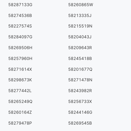
58287133G
58260865W
58274536B
58213335J
58227574S
58215519N
58284097G
58204043J
58269506H
58209643R
58257960H
58245418B
58271614X
58201677Q
58298673K
58271478N
58277442L
58243982R
58265249Q
58256733X
58260164Z
58244146G
58279478P
58269545B