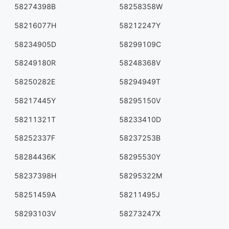
58274398B
58258358W
58216077H
58212247Y
58234905D
58299109C
58249180R
58248368V
58250282E
58294949T
58217445Y
58295150V
58211321T
58233410D
58252337F
58237253B
58284436K
58295530Y
58237398H
58295322M
58251459A
58211495J
58293103V
58273247X