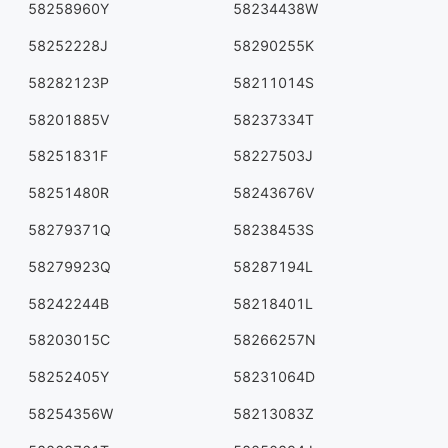
58258960Y
58234438W
58252228J
58290255K
58282123P
58211014S
58201885V
58237334T
58251831F
58227503J
58251480R
58243676V
58279371Q
58238453S
58279923Q
58287194L
58242244B
58218401L
58203015C
58266257N
58252405Y
58231064D
58254356W
58213083Z