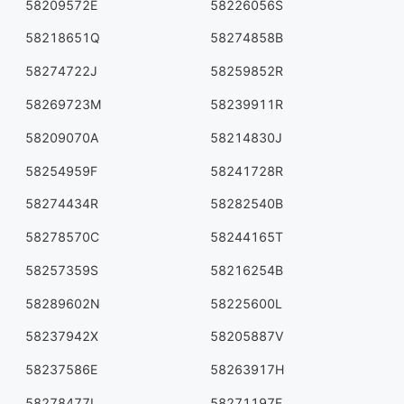
58209572E
58226056S
58218651Q
58274858B
58274722J
58259852R
58269723M
58239911R
58209070A
58214830J
58254959F
58241728R
58274434R
58282540B
58278570C
58244165T
58257359S
58216254B
58289602N
58225600L
58237942X
58205887V
58237586E
58263917H
58278477L
58271197F