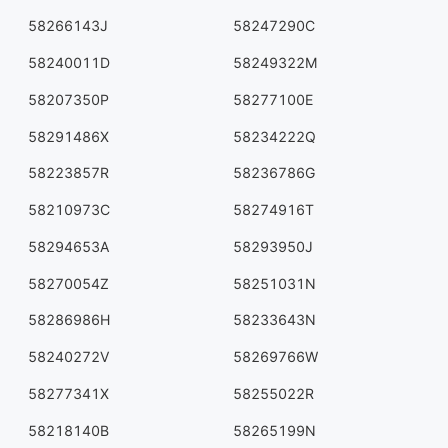
58266143J
58247290C
58240011D
58249322M
58207350P
58277100E
58291486X
58234222Q
58223857R
58236786G
58210973C
58274916T
58294653A
58293950J
58270054Z
58251031N
58286986H
58233643N
58240272V
58269766W
58277341X
58255022R
58218140B
58265199N