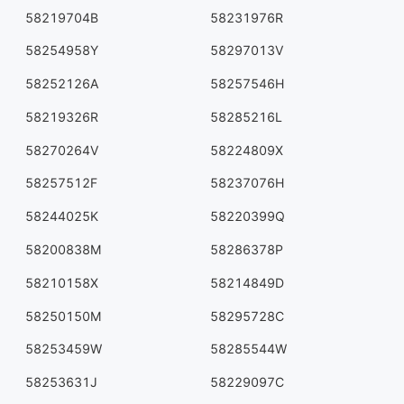
58219704B
58231976R
58254958Y
58297013V
58252126A
58257546H
58219326R
58285216L
58270264V
58224809X
58257512F
58237076H
58244025K
58220399Q
58200838M
58286378P
58210158X
58214849D
58250150M
58295728C
58253459W
58285544W
58253631J
58229097C