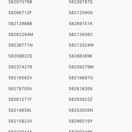
58297076B
58239787S
58266712F
58212590G
58212988B
58289151K
58262294M
58212606C
58236771N
58213324W
58208622S
58288369K
58237427R
58209279M
58216582V
58219697G
58278705V
58281826X
58281271F
58293422Z
58214859L
58253009N
58215823V
58296519Y
58232944A
58200348K