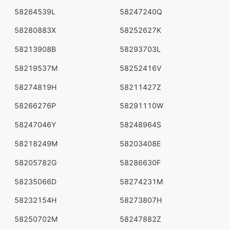
58264539L
58247240Q
58280883X
58252627K
58213908B
58293703L
58219537M
58252416V
58274819H
58211427Z
58266276P
58291110W
58247046Y
58248964S
58218249M
58203408E
58205782G
58286630F
58235066D
58274231M
58232154H
58273807H
58250702M
58247882Z