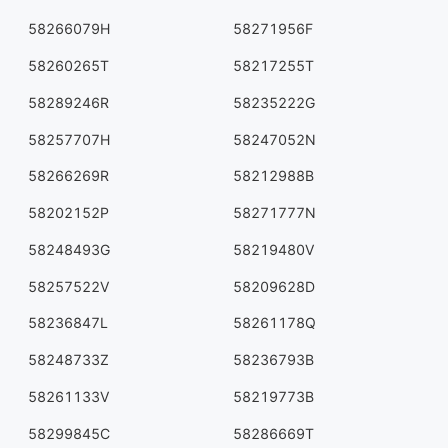
58266079H
58271956F
58260265T
58217255T
58289246R
58235222G
58257707H
58247052N
58266269R
58212988B
58202152P
58271777N
58248493G
58219480V
58257522V
58209628D
58236847L
58261178Q
58248733Z
58236793B
58261133V
58219773B
58299845C
58286669T