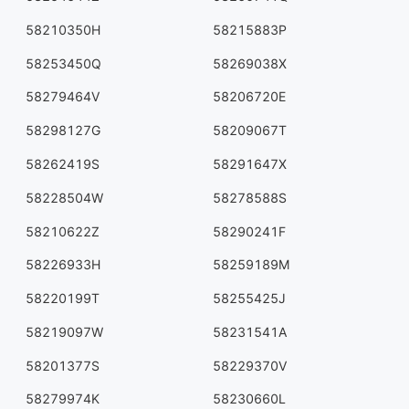
58210350H
58215883P
58253450Q
58269038X
58279464V
58206720E
58298127G
58209067T
58262419S
58291647X
58228504W
58278588S
58210622Z
58290241F
58226933H
58259189M
58220199T
58255425J
58219097W
58231541A
58201377S
58229370V
58279974K
58230660L