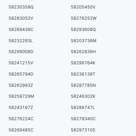
58230358Q
58205450V
58283052V
58276252W
58269439C
58293608Q
58232293L
58203736M
58299006D
58262836H
58241215V
58296764K
58265794D
58236138T
58262993Z
58287785N
58258729M
58246302K
58243167Z
58289747L
58276224C
58278340C
58269485C
58297310S