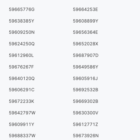
59665776G
59664253E
59638385Y
59608899Y
59609250N
59656364E
59624250Q
59652028X
59612960L
59687907D
59676267F
59649586Y
59640120Q
59605916J
59606291C
59692532B
59672233K
59669302B
59642797W
59630300V
59609911Y
59612771Z
59688337W
59673926N