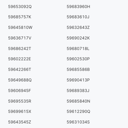
59653092Q
59683960H
59685757K
59683610J
59645810W
59632643Z
59636717V
59690242K
59686242T
59680718L
59602222E
59602530P
59642266T
59685586B
59649688Q
59690413P
59606945F
59689383J
59695535R
59685840N
59699615X
59612290Q
59643545Z
59631034S