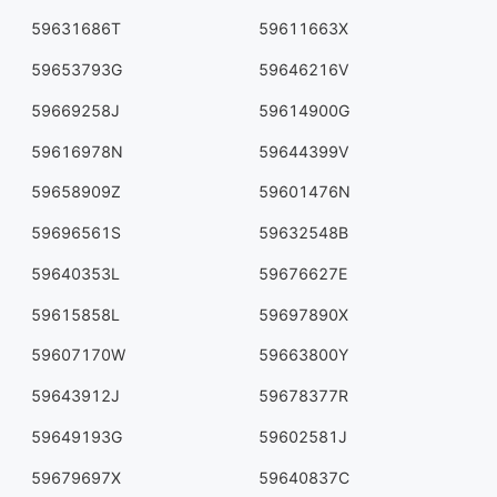
59631686T
59611663X
59653793G
59646216V
59669258J
59614900G
59616978N
59644399V
59658909Z
59601476N
59696561S
59632548B
59640353L
59676627E
59615858L
59697890X
59607170W
59663800Y
59643912J
59678377R
59649193G
59602581J
59679697X
59640837C