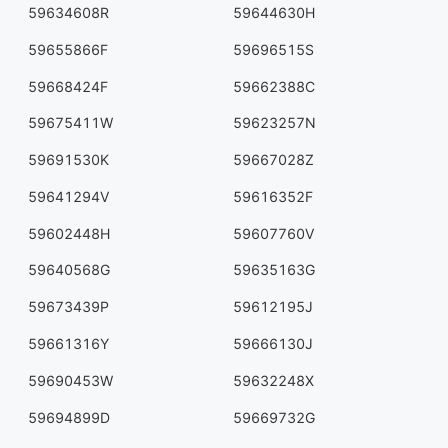
59634608R
59644630H
59655866F
59696515S
59668424F
59662388C
59675411W
59623257N
59691530K
59667028Z
59641294V
59616352F
59602448H
59607760V
59640568G
59635163G
59673439P
59612195J
59661316Y
59666130J
59690453W
59632248X
59694899D
59669732G