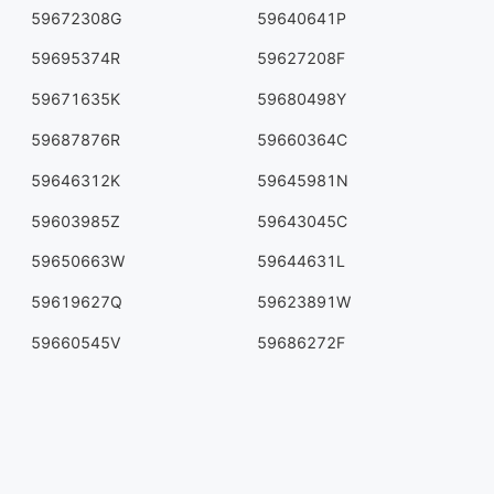
59672308G
59640641P
59695374R
59627208F
59671635K
59680498Y
59687876R
59660364C
59646312K
59645981N
59603985Z
59643045C
59650663W
59644631L
59619627Q
59623891W
59660545V
59686272F