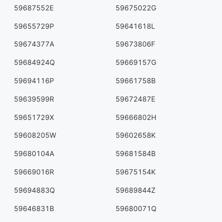
59687552E
59675022G
59655729P
59641618L
59674377A
59673806F
59684924Q
59669157G
59694116P
59661758B
59639599R
59672487E
59651729X
59666802H
59608205W
59602658K
59680104A
59681584B
59669016R
59675154K
59694883Q
59689844Z
59646831B
59680071Q