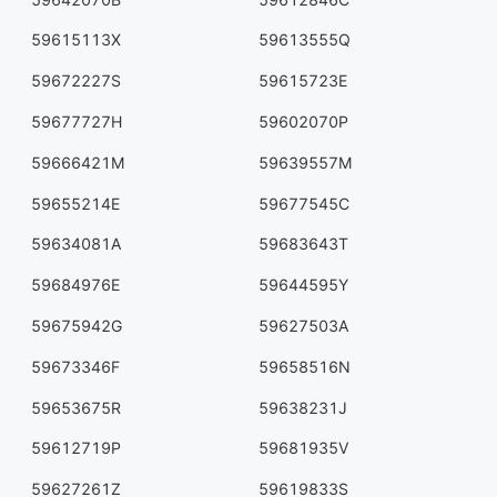
59615113X
59613555Q
59672227S
59615723E
59677727H
59602070P
59666421M
59639557M
59655214E
59677545C
59634081A
59683643T
59684976E
59644595Y
59675942G
59627503A
59673346F
59658516N
59653675R
59638231J
59612719P
59681935V
59627261Z
59619833S