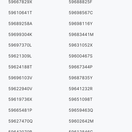
59667829X
59688825F
59610641T
59698567C
59689258A
59698116Y
59699304K
59683441M
59697370L
59631052X
59621309L
59600467S
59624188T
59667344P
59696103V
59687835Y
59622940V
59641232R
59619736X
59651098T
59665481P
59659463Q
59627470Q
59602642M
59642070B
59612846C