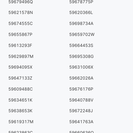
59679496Q
59678775P
59621578N
59620366L
59674555C
59698734A
59655867P
59659702W
59613293F
59664453S
59629897M
59695308G
59694095X
59631006X
59647133Z
59662026A
59609488C
59676176P
59634651K
59640788V
59638653K
59672248J
59619317M
59641763A
59623863C
59660636Q