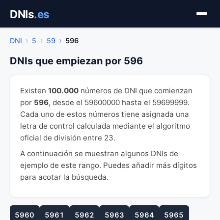
Saltar
DNIs
.es
al
contenido
DNI
5
59
596
DNIs que empiezan por 596
Existen
100.000
números de DNI que comienzan
por
596
, desde el 59600000 hasta el 59699999.
Cada uno de estos números tiene asignada una
letra de control calculada mediante el algoritmo
oficial de división entre 23.
A continuación se muestran algunos DNIs de
ejemplo de este rango. Puedes añadir más dígitos
para acotar la búsqueda.
5960
5961
5962
5963
5964
5965