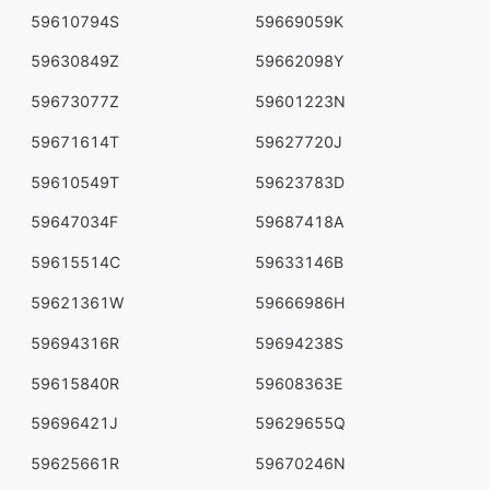
59610794S
59669059K
59630849Z
59662098Y
59673077Z
59601223N
59671614T
59627720J
59610549T
59623783D
59647034F
59687418A
59615514C
59633146B
59621361W
59666986H
59694316R
59694238S
59615840R
59608363E
59696421J
59629655Q
59625661R
59670246N