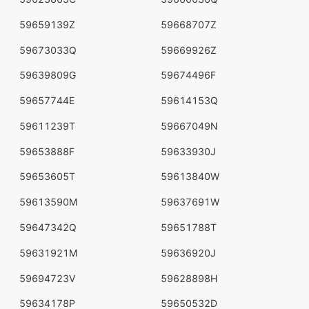
59659139Z
59668707Z
59673033Q
59669926Z
59639809G
59674496F
59657744E
59614153Q
59611239T
59667049N
59653888F
59633930J
59653605T
59613840W
59613590M
59637691W
59647342Q
59651788T
59631921M
59636920J
59694723V
59628898H
59634178P
59650532D