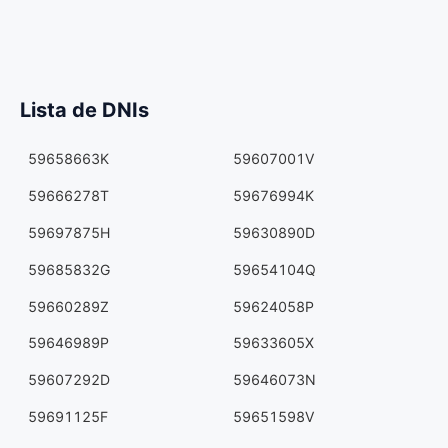
Lista de DNIs
59658663K
59607001V
59666278T
59676994K
59697875H
59630890D
59685832G
59654104Q
59660289Z
59624058P
59646989P
59633605X
59607292D
59646073N
59691125F
59651598V