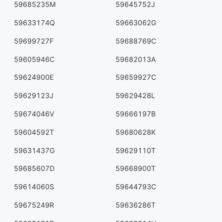
59685235M
59645752J
59633174Q
59663062G
59699727F
59688769C
59605946C
59682013A
59624900E
59659927C
59629123J
59629428L
59674046V
59666197B
59604592T
59680628K
59631437G
59629110T
59685607D
59668900T
59614060S
59644793C
59675249R
59636286T