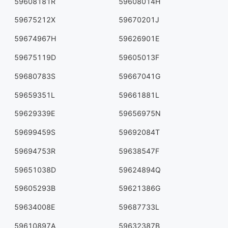
59608181R
59608014H
59675212X
59670201J
59674967H
59626901E
59675119D
59605013F
59680783S
59667041G
59659351L
59661881L
59629339E
59656975N
59699459S
59692084T
59694753R
59638547F
59651038D
59624894Q
59605293B
59621386G
59634008E
59687733L
59610897A
59632387B