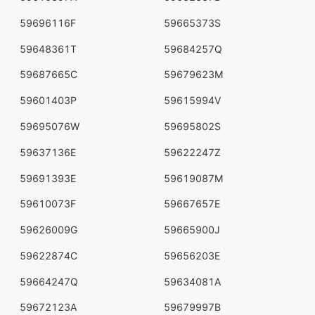
59696116F
59665373S
59648361T
59684257Q
59687665C
59679623M
59601403P
59615994V
59695076W
59695802S
59637136E
59622247Z
59691393E
59619087M
59610073F
59667657E
59626009G
59665900J
59622874C
59656203E
59664247Q
59634081A
59672123A
59679997B