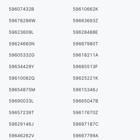
59607432B
59610662K
59678286W
59663693Z
59623609L
59628488E
59624660N
59667980T
59605332G
59618211A
59634429Y
59685513F
59610082Q
59625221K
59654875M
59615346J
59690033L
59665047B
59657239T
59617670Z
59629146J
59697187C
59646262V
59667799A