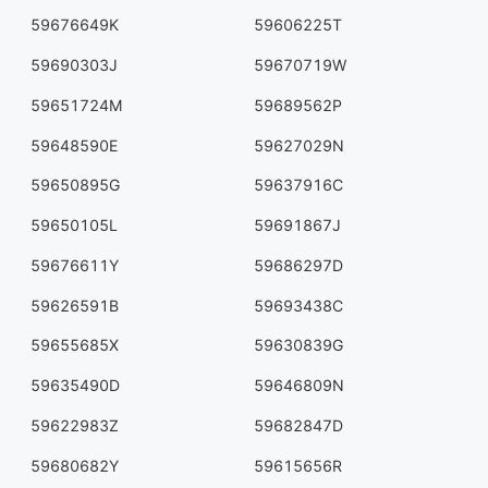
59676649K
59606225T
59690303J
59670719W
59651724M
59689562P
59648590E
59627029N
59650895G
59637916C
59650105L
59691867J
59676611Y
59686297D
59626591B
59693438C
59655685X
59630839G
59635490D
59646809N
59622983Z
59682847D
59680682Y
59615656R