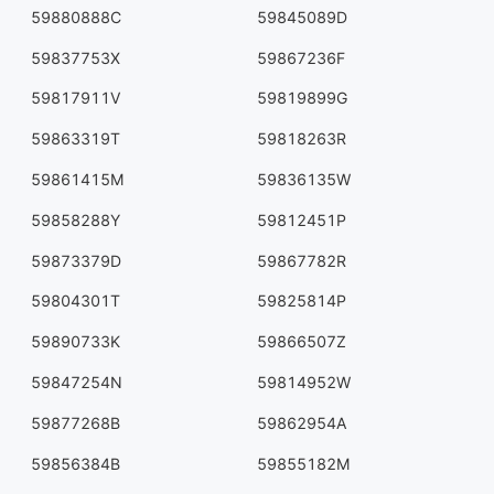
59880888C
59845089D
59837753X
59867236F
59817911V
59819899G
59863319T
59818263R
59861415M
59836135W
59858288Y
59812451P
59873379D
59867782R
59804301T
59825814P
59890733K
59866507Z
59847254N
59814952W
59877268B
59862954A
59856384B
59855182M