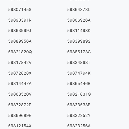
59807145S
59864373L
59890391R
59806926A
59863999J
59811498K
59889956A
59839989S
59821820Q
59885173G
59817842V
59834868T
59872828X
59874794K
59814447A
59865446B
59863520V
59821831G
59872872P
59833533E
59869689E
59832252Y
59812154X
59823256A