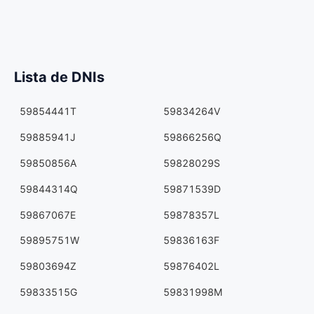
Lista de DNIs
59854441T
59834264V
59885941J
59866256Q
59850856A
59828029S
59844314Q
59871539D
59867067E
59878357L
59895751W
59836163F
59803694Z
59876402L
59833515G
59831998M