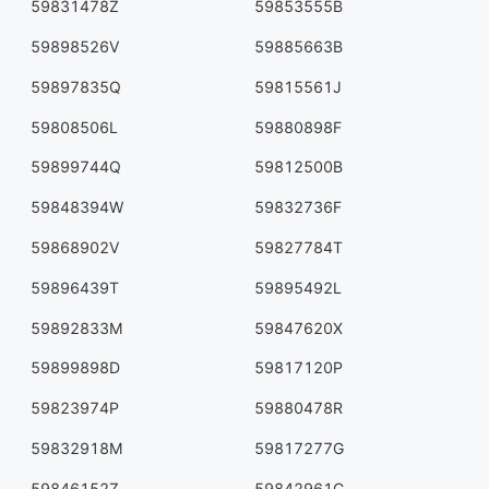
59831478Z
59853555B
59898526V
59885663B
59897835Q
59815561J
59808506L
59880898F
59899744Q
59812500B
59848394W
59832736F
59868902V
59827784T
59896439T
59895492L
59892833M
59847620X
59899898D
59817120P
59823974P
59880478R
59832918M
59817277G
59846152Z
59842961C