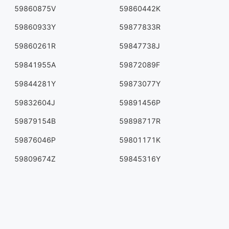
59860875V
59860442K
59860933Y
59877833R
59860261R
59847738J
59841955A
59872089F
59844281Y
59873077Y
59832604J
59891456P
59879154B
59898717R
59876046P
59801171K
59809674Z
59845316Y