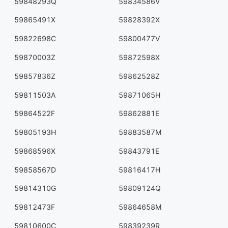
59848293Q
59834586V
59865491X
59828392X
59822698C
59800477V
59870003Z
59872598X
59857836Z
59862528Z
59811503A
59871065H
59864522F
59862881E
59805193H
59883587M
59868596X
59843791E
59858567D
59816417H
59814310G
59809124Q
59812473F
59864658M
59810600C
59839239R