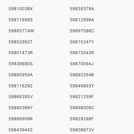
59810038X
59839379A
59811699S
59812998A
59895774W
59897586C
59852992T
59815347Y
59801473R
59815043R
59839690S
59870094J
59895959A
59892264B
59811629Z
59849893Y
59866395V
59821259F
59880368Y
59898506C
59866908R
59829286F
59843944Z
59808872V