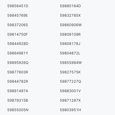
59856451D
59880164D
59845769E
59832785X
59837206S
59860906W
59814750F
59809109R
59844928D
59808178J
59864981Y
59804872L
59895926Q
59855984W
59877603R
59827575K
59844782R
59877227Q
59891497A
59883001V
59879315B
59871287X
59855005N
59803951H