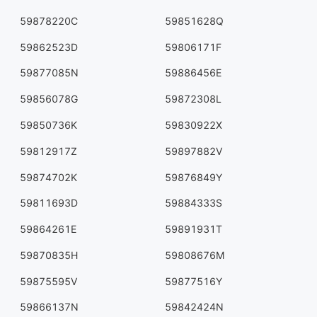
59878220C
59851628Q
59862523D
59806171F
59877085N
59886456E
59856078G
59872308L
59850736K
59830922X
59812917Z
59897882V
59874702K
59876849Y
59811693D
59884333S
59864261E
59891931T
59870835H
59808676M
59875595V
59877516Y
59866137N
59842424N