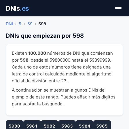
Saltar
DNIs
.es
al
contenido
DNI
5
59
598
DNIs que empiezan por 598
Existen
100.000
números de DNI que comienzan
por
598
, desde el 59800000 hasta el 59899999.
Cada uno de estos números tiene asignada una
letra de control calculada mediante el algoritmo
oficial de división entre 23.
A continuación se muestran algunos DNIs de
ejemplo de este rango. Puedes añadir más dígitos
para acotar la búsqueda.
5980
5981
5982
5983
5984
5985