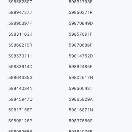
59858250Z
59831793F
59894727J
59850371R
59890397F
59870849D
59831163K
59857691F
59868219R
59870686F
59857311H
59814752D
59883614D
59882485F
59864335G
59802617H
59844034N
59850048T
59845947Q
59865829A
59817158T
59816871N
59898126P
59837666S
59896266B
59884076B