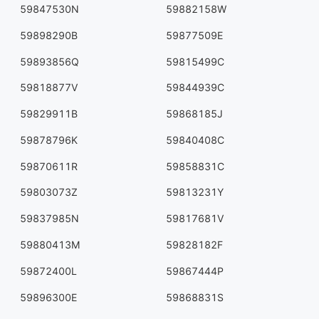
59847530N
59882158W
59898290B
59877509E
59893856Q
59815499C
59818877V
59844939C
59829911B
59868185J
59878796K
59840408C
59870611R
59858831C
59803073Z
59813231Y
59837985N
59817681V
59880413M
59828182F
59872400L
59867444P
59896300E
59868831S