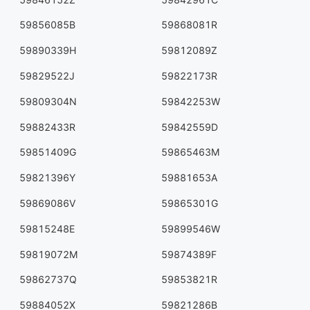
59856085B
59868081R
59890339H
59812089Z
59829522J
59822173R
59809304N
59842253W
59882433R
59842559D
59851409G
59865463M
59821396Y
59881653A
59869086V
59865301G
59815248E
59899546W
59819072M
59874389F
59862737Q
59853821R
59884052X
59821286B