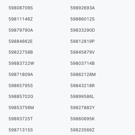
59808709S
59892693A
59811146Z
59886012S
59879790A
59833290D
59884662E
59812819P
59822758B
59845879V
59883722W
59803714B
59871809A
59862128M
59865795S
59843218R
59885702G
59899586L
59853756M
59827882Y
59893725T
59860695K
59871315S
59823566Z