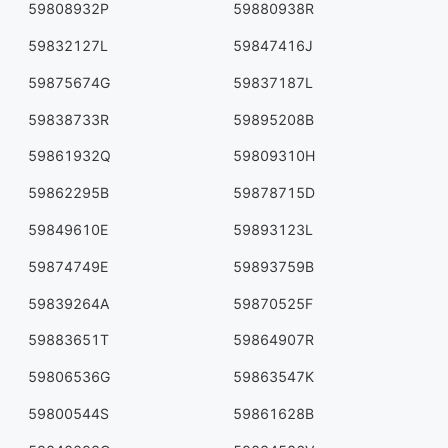
59808932P
59880938R
59832127L
59847416J
59875674G
59837187L
59838733R
59895208B
59861932Q
59809310H
59862295B
59878715D
59849610E
59893123L
59874749E
59893759B
59839264A
59870525F
59883651T
59864907R
59806536G
59863547K
59800544S
59861628B