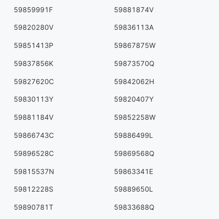
59859991F
59881874V
59820280V
59836113A
59851413P
59867875W
59837856K
59873570Q
59827620C
59842062H
59830113Y
59820407Y
59881184V
59852258W
59866743C
59886499L
59896528C
59869568Q
59815537N
59863341E
59812228S
59889650L
59890781T
59833688Q