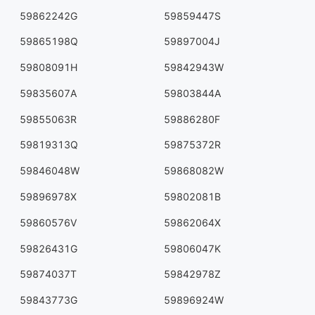
59862242G
59859447S
59865198Q
59897004J
59808091H
59842943W
59835607A
59803844A
59855063R
59886280F
59819313Q
59875372R
59846048W
59868082W
59896978X
59802081B
59860576V
59862064X
59826431G
59806047K
59874037T
59842978Z
59843773G
59896924W