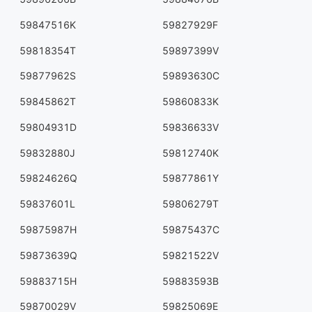
59847516K
59827929F
59818354T
59897399V
59877962S
59893630C
59845862T
59860833K
59804931D
59836633V
59832880J
59812740K
59824626Q
59877861Y
59837601L
59806279T
59875987H
59875437C
59873639Q
59821522V
59883715H
59883593B
59870029V
59825069E