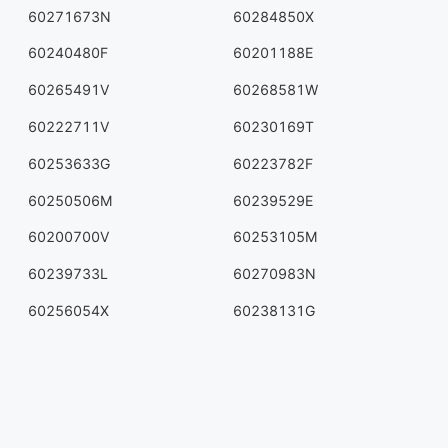
60271673N
60284850X
60240480F
60201188E
60265491V
60268581W
60222711V
60230169T
60253633G
60223782F
60250506M
60239529E
60200700V
60253105M
60239733L
60270983N
60256054X
60238131G