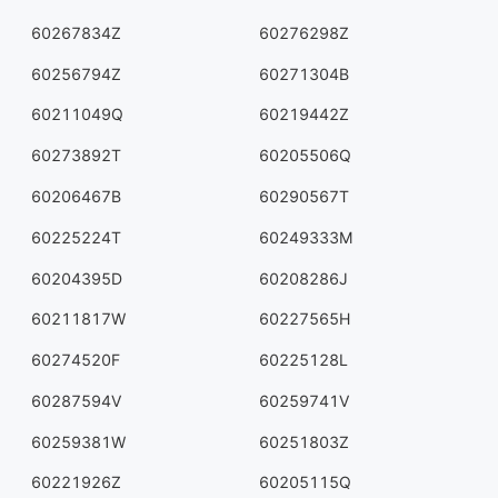
60267834Z
60276298Z
60256794Z
60271304B
60211049Q
60219442Z
60273892T
60205506Q
60206467B
60290567T
60225224T
60249333M
60204395D
60208286J
60211817W
60227565H
60274520F
60225128L
60287594V
60259741V
60259381W
60251803Z
60221926Z
60205115Q