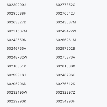
60239290J
60277852G
60295588F
60276642J
60263827D
60243537M
60221687M
60249422W
60243659N
60266261M
60246755A
60297202B
60248732W
60275873A
60210351P
60281538X
60299918J
60248796C
60205706D
60276512K
60232195W
60232897Z
60229293K
60254993F