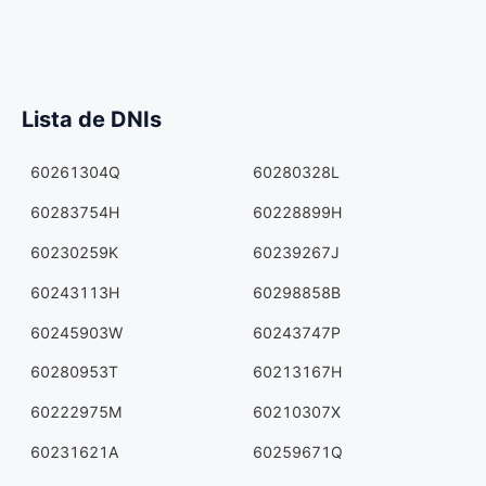
Lista de DNIs
60261304Q
60280328L
60283754H
60228899H
60230259K
60239267J
60243113H
60298858B
60245903W
60243747P
60280953T
60213167H
60222975M
60210307X
60231621A
60259671Q