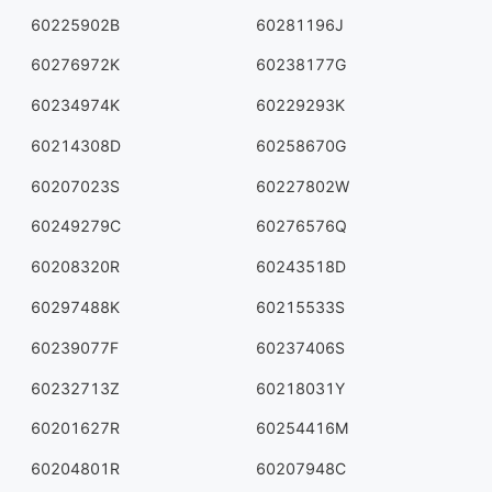
60225902B
60281196J
60276972K
60238177G
60234974K
60229293K
60214308D
60258670G
60207023S
60227802W
60249279C
60276576Q
60208320R
60243518D
60297488K
60215533S
60239077F
60237406S
60232713Z
60218031Y
60201627R
60254416M
60204801R
60207948C