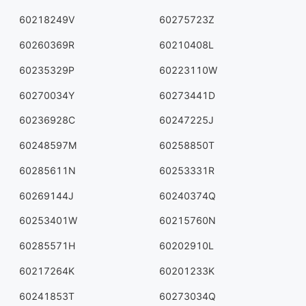
60218249V
60275723Z
60260369R
60210408L
60235329P
60223110W
60270034Y
60273441D
60236928C
60247225J
60248597M
60258850T
60285611N
60253331R
60269144J
60240374Q
60253401W
60215760N
60285571H
60202910L
60217264K
60201233K
60241853T
60273034Q