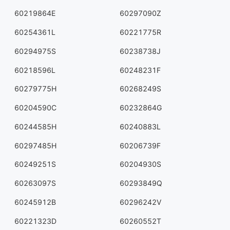
60219864E
60297090Z
60254361L
60221775R
60294975S
60238738J
60218596L
60248231F
60279775H
60268249S
60204590C
60232864G
60244585H
60240883L
60297485H
60206739F
60249251S
60204930S
60263097S
60293849Q
60245912B
60296242V
60221323D
60260552T