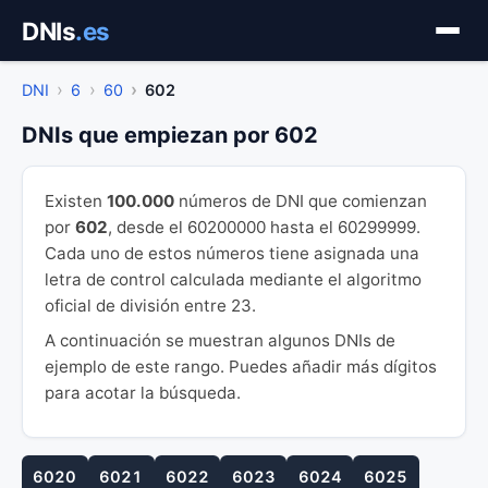
Saltar
DNIs
.es
al
contenido
DNI
6
60
602
DNIs que empiezan por 602
Existen
100.000
números de DNI que comienzan
por
602
, desde el 60200000 hasta el 60299999.
Cada uno de estos números tiene asignada una
letra de control calculada mediante el algoritmo
oficial de división entre 23.
A continuación se muestran algunos DNIs de
ejemplo de este rango. Puedes añadir más dígitos
para acotar la búsqueda.
6020
6021
6022
6023
6024
6025