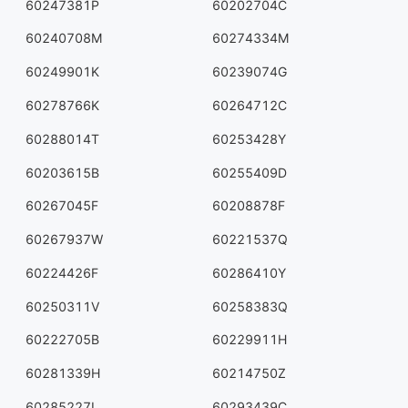
60247381P
60202704C
60240708M
60274334M
60249901K
60239074G
60278766K
60264712C
60288014T
60253428Y
60203615B
60255409D
60267045F
60208878F
60267937W
60221537Q
60224426F
60286410Y
60250311V
60258383Q
60222705B
60229911H
60281339H
60214750Z
60285227L
60293439C