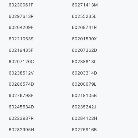
60230061F
60271413M
60297613P
60255235L
60204209F
60268741R
60221053S
60201590X
60219435F
60207362D
60207120C
60238813L
60238512V
60203314D
60286574D
60200679L
60276798P
60218105B
60245634D
60235242J
60223937R
60284122H
60282995H
60276916B