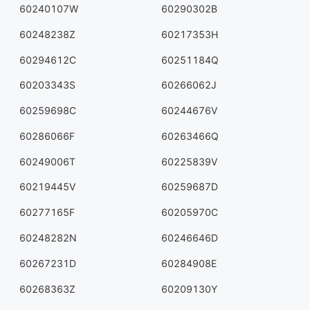
60240107W
60290302B
60248238Z
60217353H
60294612C
60251184Q
60203343S
60266062J
60259698C
60244676V
60286066F
60263466Q
60249006T
60225839V
60219445V
60259687D
60277165F
60205970C
60248282N
60246646D
60267231D
60284908E
60268363Z
60209130Y