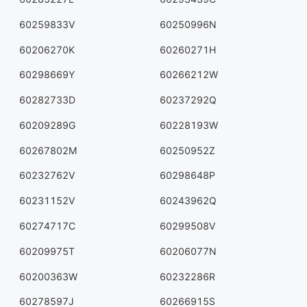
60259833V
60250996N
60206270K
60260271H
60298669Y
60266212W
60282733D
60237292Q
60209289G
60228193W
60267802M
60250952Z
60232762V
60298648P
60231152V
60243962Q
60274717C
60299508V
60209975T
60206077N
60200363W
60232286R
60278597J
60266915S