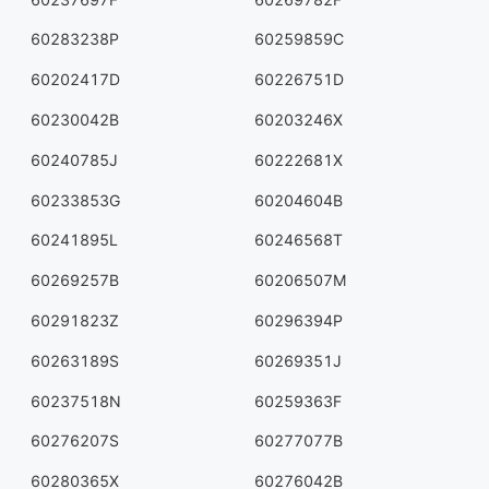
60283238P
60259859C
60202417D
60226751D
60230042B
60203246X
60240785J
60222681X
60233853G
60204604B
60241895L
60246568T
60269257B
60206507M
60291823Z
60296394P
60263189S
60269351J
60237518N
60259363F
60276207S
60277077B
60280365X
60276042B