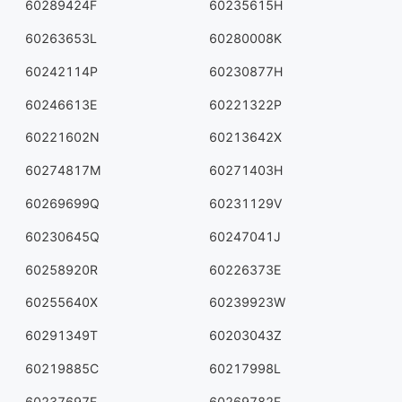
60289424F
60235615H
60263653L
60280008K
60242114P
60230877H
60246613E
60221322P
60221602N
60213642X
60274817M
60271403H
60269699Q
60231129V
60230645Q
60247041J
60258920R
60226373E
60255640X
60239923W
60291349T
60203043Z
60219885C
60217998L
60237697F
60269782F