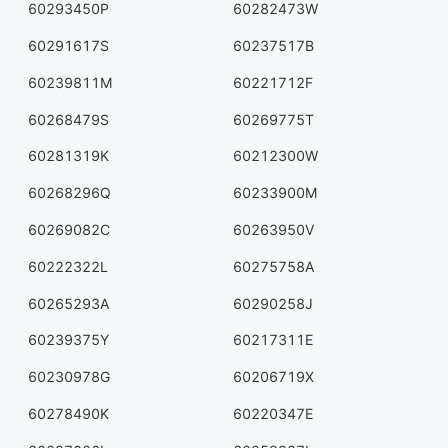
60293450P
60282473W
60291617S
60237517B
60239811M
60221712F
60268479S
60269775T
60281319K
60212300W
60268296Q
60233900M
60269082C
60263950V
60222322L
60275758A
60265293A
60290258J
60239375Y
60217311E
60230978G
60206719X
60278490K
60220347E