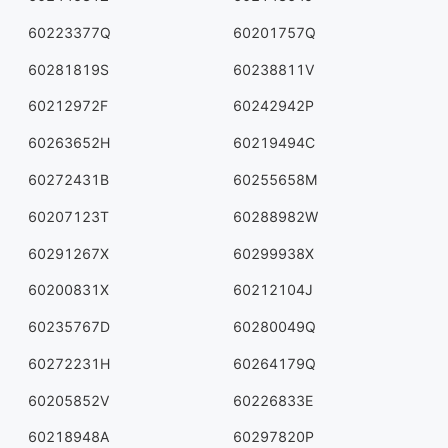
60223377Q
60201757Q
60281819S
60238811V
60212972F
60242942P
60263652H
60219494C
60272431B
60255658M
60207123T
60288982W
60291267X
60299938X
60200831X
60212104J
60235767D
60280049Q
60272231H
60264179Q
60205852V
60226833E
60218948A
60297820P