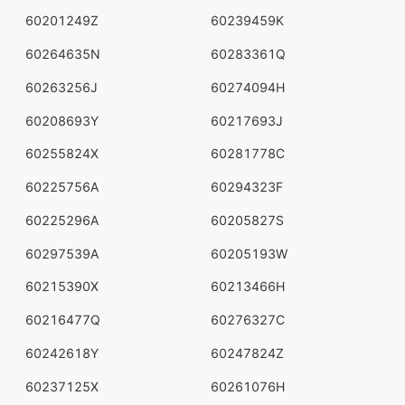
60201249Z
60239459K
60264635N
60283361Q
60263256J
60274094H
60208693Y
60217693J
60255824X
60281778C
60225756A
60294323F
60225296A
60205827S
60297539A
60205193W
60215390X
60213466H
60216477Q
60276327C
60242618Y
60247824Z
60237125X
60261076H