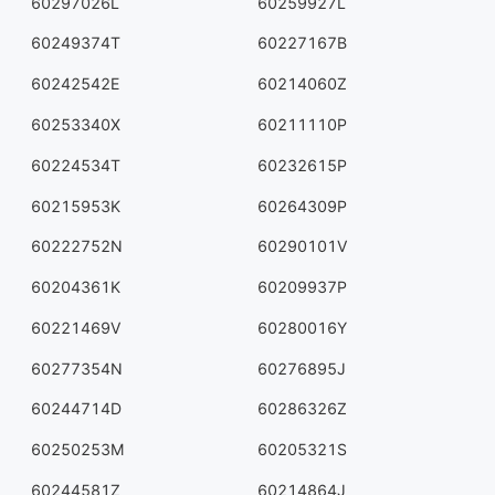
60297026L
60259927L
60249374T
60227167B
60242542E
60214060Z
60253340X
60211110P
60224534T
60232615P
60215953K
60264309P
60222752N
60290101V
60204361K
60209937P
60221469V
60280016Y
60277354N
60276895J
60244714D
60286326Z
60250253M
60205321S
60244581Z
60214864J