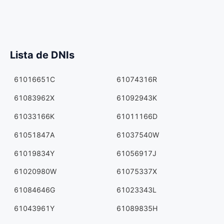
Lista de DNIs
61016651C
61074316R
61083962X
61092943K
61033166K
61011166D
61051847A
61037540W
61019834Y
61056917J
61020980W
61075337X
61084646G
61023343L
61043961Y
61089835H