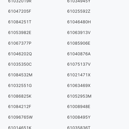
61032019R
61034945Y
61047205F
61025592Z
61084251T
61046480H
61053982E
61063913V
61067377P
61085906E
61046202Q
61040876A
61035350C
61075137V
61084532M
61021471X
61032551G
61063469X
61086825K
61052953M
61084212F
61008948E
61096765W
61008495Y
61014651K
61035836T