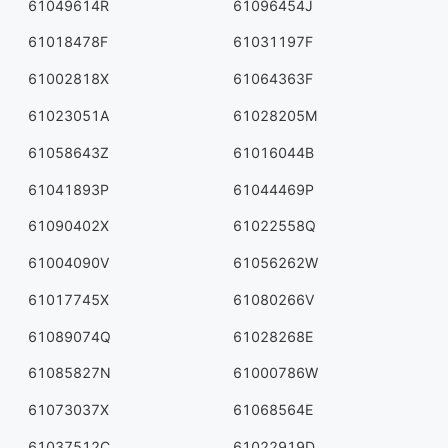
61049614R
61096454J
61018478F
61031197F
61002818X
61064363F
61023051A
61028205M
61058643Z
61016044B
61041893P
61044469P
61090402X
61022558Q
61004090V
61056262W
61017745X
61080266V
61089074Q
61028268E
61085827N
61000786W
61073037X
61068564E
61037512C
61022919D