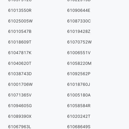
61013550R
61090644E
61025005W
61087330C
61010547B
61019428Z
61018609T
61070752W
61047817K
61006551V
61040620T
61058220M
61038743D
61092562P
61001706W
61018760J
61071365V
61005180A
61094605G
61058584R
61089390X
61020242T
61067963L
61068649S