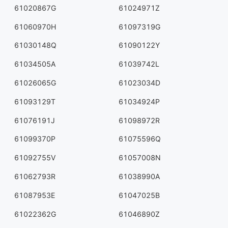
61020867G
61024971Z
61060970H
61097319G
61030148Q
61090122Y
61034505A
61039742L
61026065G
61023034D
61093129T
61034924P
61076191J
61098972R
61099370P
61075596Q
61092755V
61057008N
61062793R
61038990A
61087953E
61047025B
61022362G
61046890Z