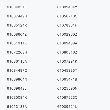
61084051F
61009484Y
61007449H
61056713Q
61035124R
61078301F
61008664Z
61002960Z
61051911K
61069488A
61072263H
61080516Z
61036115A
61007291K
61084497Q
61045335T
61039804N
61065471B
61069642L
61025590N
61030084K
61067523Q
61013138A
61009221L