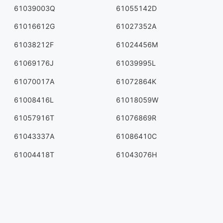
61039003Q
61055142D
61016612G
61027352A
61038212F
61024456M
61069176J
61039995L
61070017A
61072864K
61008416L
61018059W
61057916T
61076869R
61043337A
61086410C
61004418T
61043076H