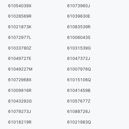
61054039X
61073960J
61028569R
61039630E
61021873K
61083539R
61072977L
61006043S
61033780Z
61031539G
61049727E
61047372J
61049227M
61007976Q
61072968X
61015106Q
61009916R
61041459B
61043292G
61057677Z
61079273J
61088726J
61018219R
61021983Q