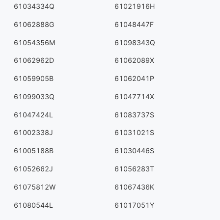
61034334Q
61021916H
61062888G
61048447F
61054356M
61098343Q
61062962D
61062089X
61059905B
61062041P
61099033Q
61047714X
61047424L
61083737S
61002338J
61031021S
61005188B
61030446S
61052662J
61056283T
61075812W
61067436K
61080544L
61017051Y