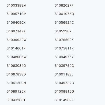
61003388M
61082027F
61095710M
61001076Q
61064090X
61056924C
61087147K
61059982L
61039932W
61076590K
61014661P
61075811R
61048005W
61094975Y
61063084Q
61039750G
61067838D
61001188J
61061309N
61049732G
61089125K
61008815G
61043288T
61014989Z