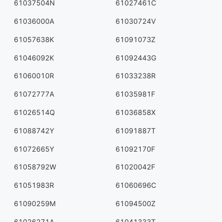
61037504N
61027461C
61036000A
61030724V
61057638K
61091073Z
61046092K
61092443G
61060010R
61033238R
61072777A
61035981F
61026514Q
61036858X
61088742Y
61091887T
61072665Y
61092170F
61058792W
61020042F
61051983R
61060696C
61090259M
61094500Z
61026271A
61041333T