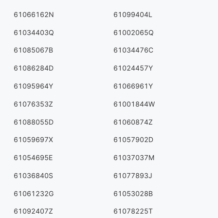
61066162N
61099404L
61034403Q
61002065Q
61085067B
61034476C
61086284D
61024457Y
61095964Y
61066961Y
61076353Z
61001844W
61088055D
61060874Z
61059697X
61057902D
61054695E
61037037M
61036840S
61077893J
61061232G
61053028B
61092407Z
61078225T