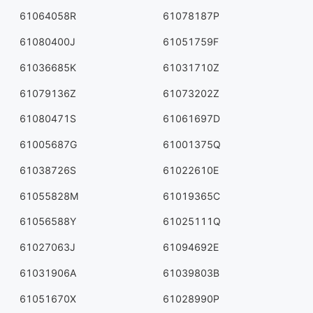
61064058R
61078187P
61080400J
61051759F
61036685K
61031710Z
61079136Z
61073202Z
61080471S
61061697D
61005687G
61001375Q
61038726S
61022610E
61055828M
61019365C
61056588Y
61025111Q
61027063J
61094692E
61031906A
61039803B
61051670X
61028990P