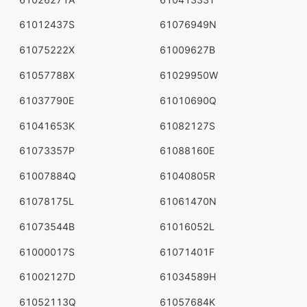
61012437S
61076949N
61075222X
61009627B
61057788X
61029950W
61037790E
61010690Q
61041653K
61082127S
61073357P
61088160E
61007884Q
61040805R
61078175L
61061470N
61073544B
61016052L
61000017S
61071401F
61002127D
61034589H
61052113Q
61057684K