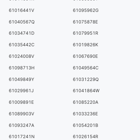
61016441V
61095962G
61040567Q
61075878E
61034741D
61079951R
61035442C
61019826K
61024008V
61067690E
61098713H
61049564C
61049849Y
61031229Q
61029961J
61041864W
61009891E
61085220A
61089903V
61033236E
61093247A
61054201B
61017241N
61026154R