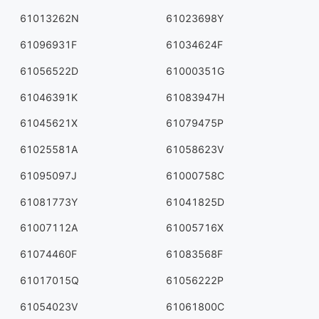
61013262N
61023698Y
61096931F
61034624F
61056522D
61000351G
61046391K
61083947H
61045621X
61079475P
61025581A
61058623V
61095097J
61000758C
61081773Y
61041825D
61007112A
61005716X
61074460F
61083568F
61017015Q
61056222P
61054023V
61061800C