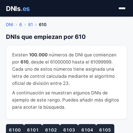
Saltar
DNIs
.es
al
contenido
DNI
6
61
610
DNIs que empiezan por 610
Existen
100.000
números de DNI que comienzan
por
610
, desde el 61000000 hasta el 61099999.
Cada uno de estos números tiene asignada una
letra de control calculada mediante el algoritmo
oficial de división entre 23.
A continuación se muestran algunos DNIs de
ejemplo de este rango. Puedes añadir más dígitos
para acotar la búsqueda.
6100
6101
6102
6103
6104
6105