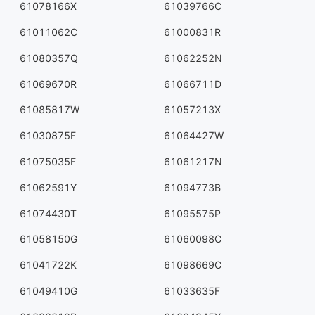
61078166X
61039766C
61011062C
61000831R
61080357Q
61062252N
61069670R
61066711D
61085817W
61057213X
61030875F
61064427W
61075035F
61061217N
61062591Y
61094773B
61074430T
61095575P
61058150G
61060098C
61041722K
61098669C
61049410G
61033635F