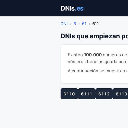
Saltar
DNIs
.es
al
contenido
DNI
6
61
611
DNIs que empiezan po
Existen
100.000
números de 
números tiene asignada una le
A continuación se muestran a
6110
6111
6112
6113