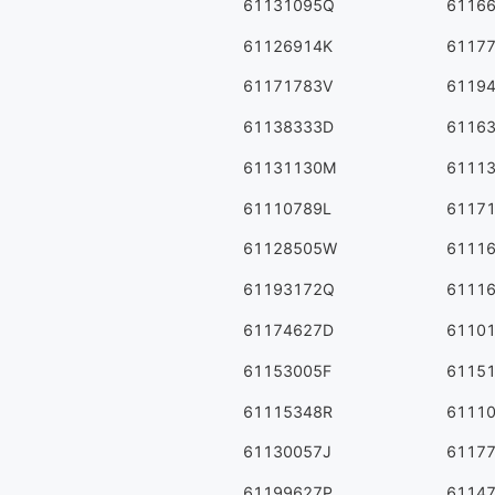
61131095Q
6116
61126914K
6117
61171783V
6119
61138333D
6116
61131130M
6111
61110789L
6117
61128505W
6111
61193172Q
6111
61174627D
6110
61153005F
6115
61115348R
6111
61130057J
6117
61199627P
6114