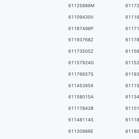
61125886M
6117
61109430V
6111
61167496P
6117
61193768Z
6117
61173505Z
6115
61157924G
6115
61176657S
6119
61145395X
6111
61158015A
6113
61117842B
6110
61148114S
6111
61130986E
6118