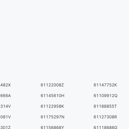
2482X
61122008Z
61147752K
9666A
61145610H
61109912Q
9314V
61122958K
61188855T
3081V
61175297N
61127308R
6301Z
61156868Y
61118686G