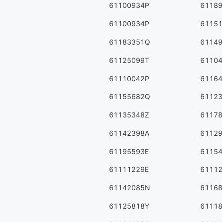
61100934P
6118
61100934P
6115
61183351Q
6114
61125099T
6110
61110042P
6116
61155682Q
6112
61135348Z
6117
61142398A
6112
61195593E
6115
61111229E
6111
61142085N
6116
61125818Y
6111