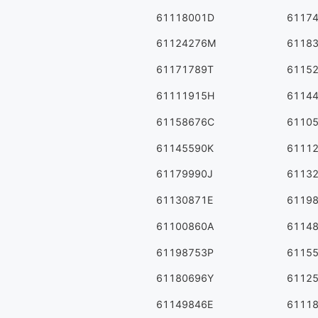
61118001D
6117
61124276M
6118
61171789T
6115
61111915H
6114
61158676C
6110
61145590K
6111
61179990J
6113
61130871E
6119
61100860A
6114
61198753P
6115
61180696Y
6112
61149846E
6111