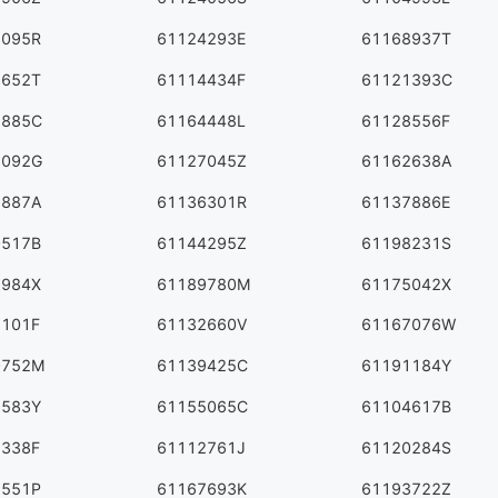
5095R
61124293E
61168937T
3652T
61114434F
61121393C
2885C
61164448L
61128556F
3092G
61127045Z
61162638A
8887A
61136301R
61137886E
0517B
61144295Z
61198231S
3984X
61189780M
61175042X
8101F
61132660V
61167076W
0752M
61139425C
61191184Y
8583Y
61155065C
61104617B
2338F
61112761J
61120284S
6551P
61167693K
61193722Z