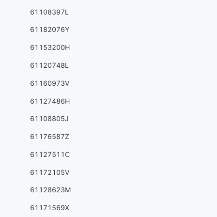
61108397L
61182076Y
61153200H
61120748L
61160973V
61127486H
61108805J
61176587Z
61127511C
61172105V
61128623M
61171569X