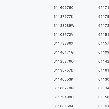
61160976C
6117
61137977K
6117
61133289W
6117
61103772V
6115
61173386X
6115
61146171G
6110
61125276Q
6114
61135757D
6116
61140553K
6113
61186778Q
6113
61179498G
6115
61168158A
6116