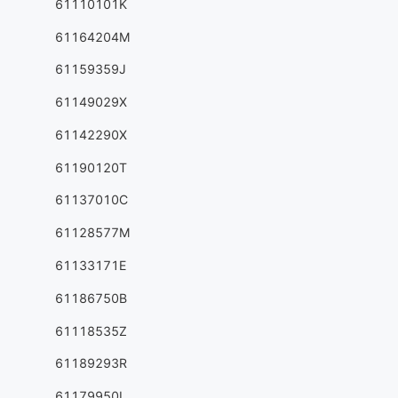
61110101K
61164204M
61159359J
61149029X
61142290X
61190120T
61137010C
61128577M
61133171E
61186750B
61118535Z
61189293R
61179950L