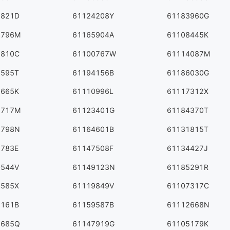
1821D
61124208Y
61183960G
5796M
61165904A
61108445K
3810C
61100767W
61114087M
1595T
61194156B
61186030G
7665K
61110996L
61117312X
9717M
61123401G
61184370T
2798N
61164601B
61131815T
1783E
61147508F
61134427J
0544V
61149123N
61185291R
4585X
61119849V
61107317C
8161B
61159587B
61112668N
1685Q
61147919G
61105179K