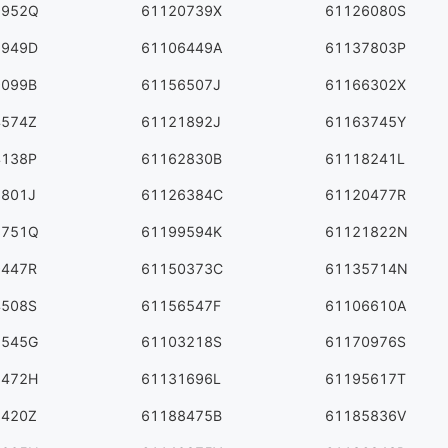
9952Q
61120739X
61126080S
1949D
61106449A
61137803P
9099B
61156507J
61166302X
4574Z
61121892J
61163745Y
4138P
61162830B
61118241L
3801J
61126384C
61120477R
8751Q
61199594K
61121822N
9447R
61150373C
61135714N
4508S
61156547F
61106610A
2545G
61103218S
61170976S
8472H
61131696L
61195617T
8420Z
61188475B
61185836V