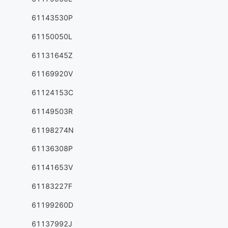
61143530P
61150050L
61131645Z
61169920V
61124153C
61149503R
61198274N
61136308P
61141653V
61183227F
61199260D
61137992J