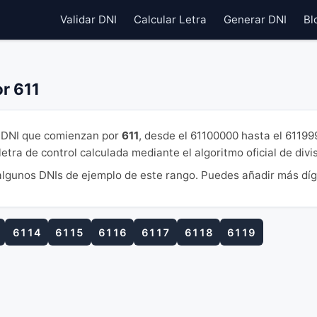
Validar DNI
Calcular Letra
Generar DNI
Bl
r 611
DNI que comienzan por
611
, desde el 61100000 hasta el 6119
tra de control calculada mediante el algoritmo oficial de divi
lgunos DNIs de ejemplo de este rango. Puedes añadir más díg
6114
6115
6116
6117
6118
6119