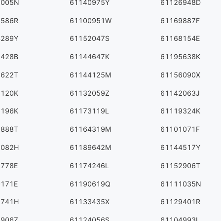
6005N
61140975Y
61126948D
7586R
61100951W
61169887F
4289Y
61152047S
61168154E
3428B
61144647K
61195638K
3622T
61144125M
61156090X
1120K
61132059Z
61142063J
6196K
61173119L
61119324K
6888T
61164319M
61101071F
1082H
61189642M
61144517Y
1778E
61174246L
61152906T
0171E
61190619Q
61111035N
7741H
61133435X
61129401R
7906Z
61124056S
61104993L