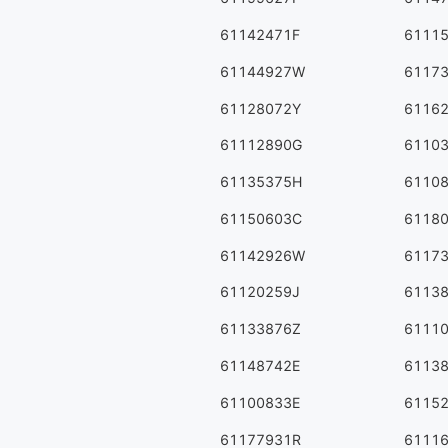
61142471F
6111
61144927W
6117
61128072Y
6116
61112890G
6110
61135375H
6110
61150603C
6118
61142926W
6117
61120259J
6113
61133876Z
6111
61148742E
6113
61100833E
6115
61177931R
6111