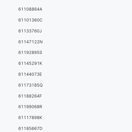
61108864A
61101360C
61133760J
61147122N
61192895S
61145291K
61144073E
61173185Q
61188264F
61199068R
61117898K
61185667D