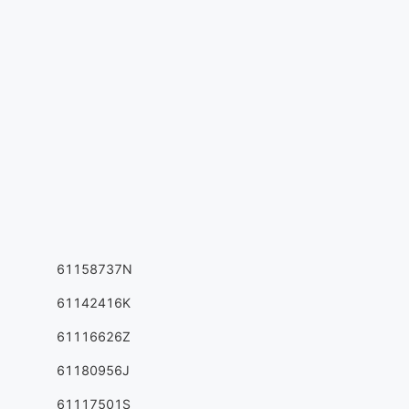
61158737N
61142416K
61116626Z
61180956J
61117501S