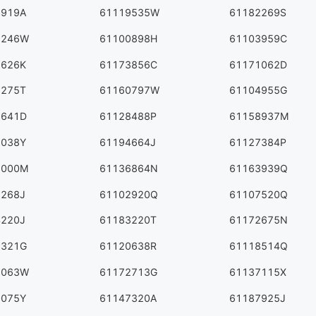
2919A
61119535W
61182269S
6246W
61100898H
61103959C
1626K
61173856C
61171062D
8275T
61160797W
61104955G
6641D
61128488P
61158937M
2038Y
61194664J
61127384P
3000M
61136864N
61163939Q
5268J
61102920Q
61107520Q
4220J
61183220T
61172675N
1321G
61120638R
61118514Q
8063W
61172713G
61137115X
0075Y
61147320A
61187925J