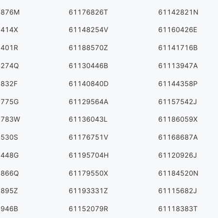
4876M
61176826T
61142821N
3414X
61148254V
61160426E
2401R
61188570Z
61141716B
4274Q
61130446B
61113947A
5832F
61140840D
61144358P
2775G
61129564A
61157542J
2783W
61136043L
61186059X
8530S
61176751V
61168687A
8448G
61195704H
61120926J
5866Q
61179550X
61184520N
5895Z
61193331Z
61115682J
8946B
61152079R
61118383T