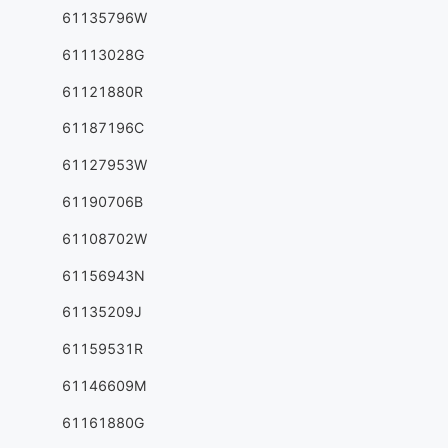
61135796W
61113028G
61121880R
61187196C
61127953W
61190706B
61108702W
61156943N
61135209J
61159531R
61146609M
61161880G