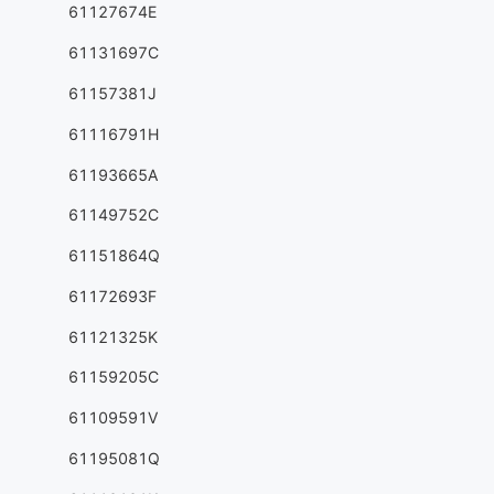
61127674E
61131697C
61157381J
61116791H
61193665A
61149752C
61151864Q
61172693F
61121325K
61159205C
61109591V
61195081Q