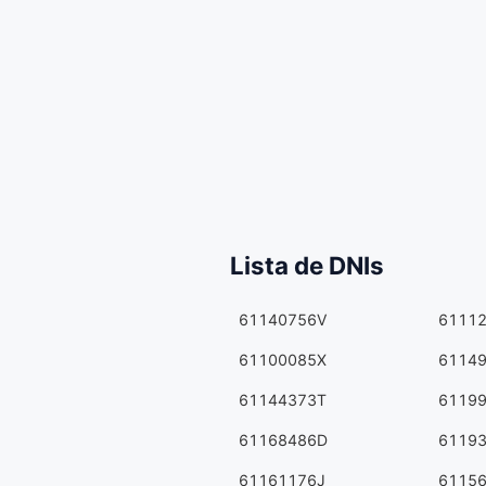
Lista de DNIs
61140756V
6111
61100085X
6114
61144373T
6119
61168486D
6119
61161176J
6115