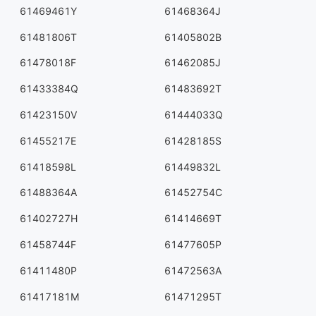
61469461Y
61468364J
61481806T
61405802B
61478018F
61462085J
61433384Q
61483692T
61423150V
61444033Q
61455217E
61428185S
61418598L
61449832L
61488364A
61452754C
61402727H
61414669T
61458744F
61477605P
61411480P
61472563A
61417181M
61471295T