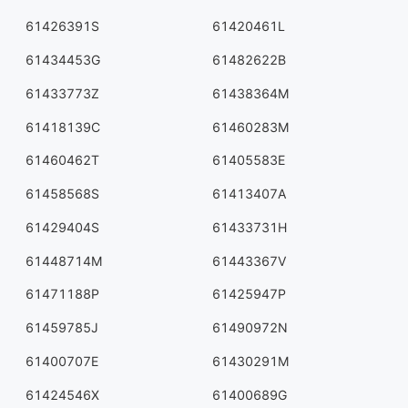
61426391S
61420461L
61434453G
61482622B
61433773Z
61438364M
61418139C
61460283M
61460462T
61405583E
61458568S
61413407A
61429404S
61433731H
61448714M
61443367V
61471188P
61425947P
61459785J
61490972N
61400707E
61430291M
61424546X
61400689G