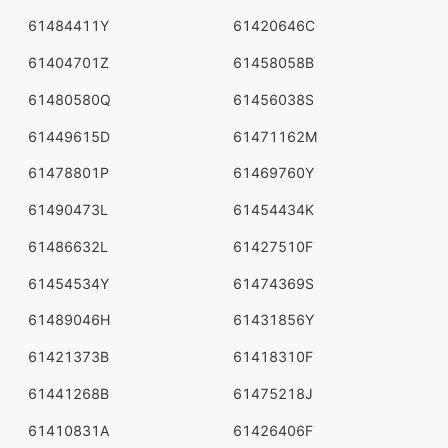
61484411Y
61420646C
61404701Z
61458058B
61480580Q
61456038S
61449615D
61471162M
61478801P
61469760Y
61490473L
61454434K
61486632L
61427510F
61454534Y
61474369S
61489046H
61431856Y
61421373B
61418310F
61441268B
61475218J
61410831A
61426406F