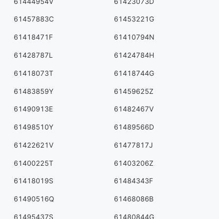
61444954V
61423073D
61457883C
61453221G
61418471F
61410794N
61428787L
61424784H
61418073T
61418744G
61483859Y
61459625Z
61490913E
61482467V
61498510Y
61489566D
61422621V
61477817J
61400225T
61403206Z
61418019S
61484343F
61490516Q
61468086B
61495437S
61480844G