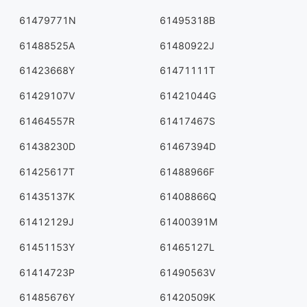
61479771N
61495318B
61488525A
61480922J
61423668Y
61471111T
61429107V
61421044G
61464557R
61417467S
61438230D
61467394D
61425617T
61488966F
61435137K
61408866Q
61412129J
61400391M
61451153Y
61465127L
61414723P
61490563V
61485676Y
61420509K