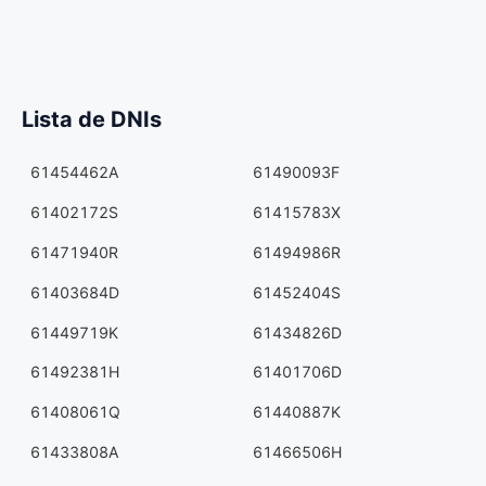
Lista de DNIs
61454462A
61490093F
61402172S
61415783X
61471940R
61494986R
61403684D
61452404S
61449719K
61434826D
61492381H
61401706D
61408061Q
61440887K
61433808A
61466506H