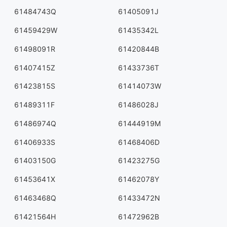
61484743Q
61405091J
61459429W
61435342L
61498091R
61420844B
61407415Z
61433736T
61423815S
61414073W
61489311F
61486028J
61486974Q
61444919M
61406933S
61468406D
61403150G
61423275G
61453641X
61462078Y
61463468Q
61433472N
61421564H
61472962B