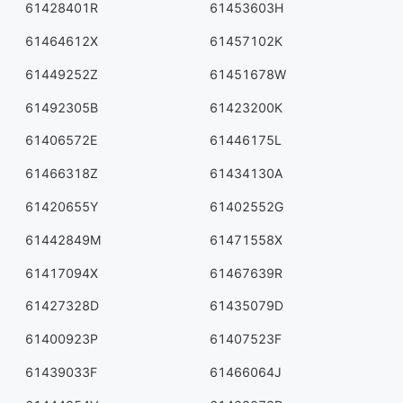
61428401R
61453603H
61464612X
61457102K
61449252Z
61451678W
61492305B
61423200K
61406572E
61446175L
61466318Z
61434130A
61420655Y
61402552G
61442849M
61471558X
61417094X
61467639R
61427328D
61435079D
61400923P
61407523F
61439033F
61466064J