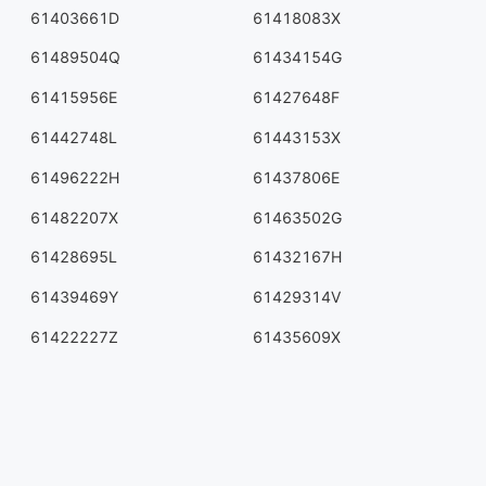
61403661D
61418083X
61489504Q
61434154G
61415956E
61427648F
61442748L
61443153X
61496222H
61437806E
61482207X
61463502G
61428695L
61432167H
61439469Y
61429314V
61422227Z
61435609X