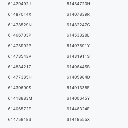
61429402J
61434720H
61487014X
61407839R
61478529N
61482247G
61466703P
61453328L
61473902P
61407591Y
61473543V
61431911S
61488421Z
61496445B
61477385H
61405984D
61430600S
61491335F
61418883M
61400645Y
61406572E
61446324F
61475818S
61419555X