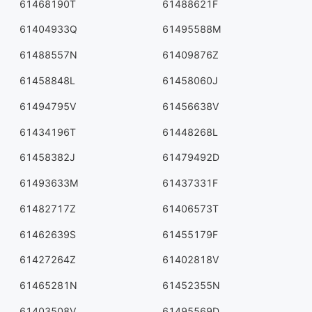
61468190T
61488621F
61404933Q
61495588M
61488557N
61409876Z
61458848L
61458060J
61494795V
61456638V
61434196T
61448268L
61458382J
61479492D
61493633M
61437331F
61482717Z
61406573T
61462639S
61455179F
61427264Z
61402818V
61465281N
61452355N
61403508V
61495569D