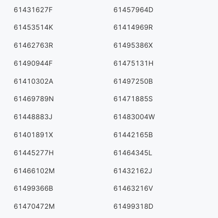
61431627F
61457964D
61453514K
61414969R
61462763R
61495386X
61490944F
61475131H
61410302A
61497250B
61469789N
61471885S
61448883J
61483004W
61401891X
61442165B
61445277H
61464345L
61466102M
61432162J
61499366B
61463216V
61470472M
61499318D