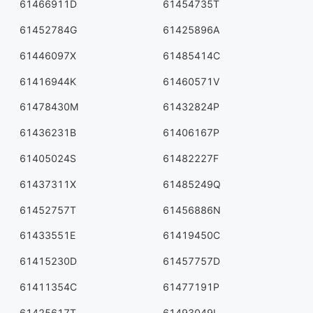
61466911D
61454735T
61452784G
61425896A
61446097X
61485414C
61416944K
61460571V
61478430M
61432824P
61436231B
61406167P
61405024S
61482227F
61437311X
61485249Q
61452757T
61456886N
61433551E
61419450C
61415230D
61457757D
61411354C
61477191P
61425617T
61493049L