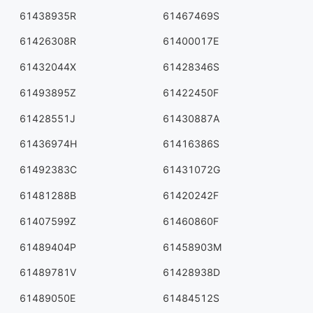
61438935R
61467469S
61426308R
61400017E
61432044X
61428346S
61493895Z
61422450F
61428551J
61430887A
61436974H
61416386S
61492383C
61431072G
61481288B
61420242F
61407599Z
61460860F
61489404P
61458903M
61489781V
61428938D
61489050E
61484512S