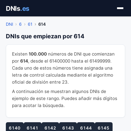
Saltar
DNIs
.es
al
contenido
DNI
6
61
614
DNIs que empiezan por 614
Existen
100.000
números de DNI que comienzan
por
614
, desde el 61400000 hasta el 61499999.
Cada uno de estos números tiene asignada una
letra de control calculada mediante el algoritmo
oficial de división entre 23.
A continuación se muestran algunos DNIs de
ejemplo de este rango. Puedes añadir más dígitos
para acotar la búsqueda.
6140
6141
6142
6143
6144
6145