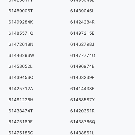
61489005T
61439045L
61499284K
61424284R
61485571Q
61497215E
61472618N
61462798J
61446296W
61477774Q
61453052L
61496974B
61439456Q
61403239R
61425712A
61414438E
61481226H
61468587Y
61438474T
61420351R
61475189F
61438766Q
61475186G
61438861L