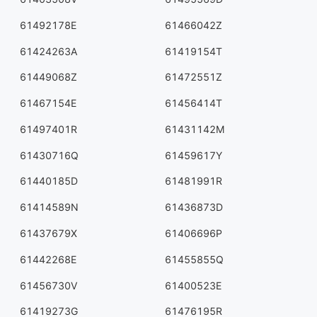
61492178E
61466042Z
61424263A
61419154T
61449068Z
61472551Z
61467154E
61456414T
61497401R
61431142M
61430716Q
61459617Y
61440185D
61481991R
61414589N
61436873D
61437679X
61406696P
61442268E
61455855Q
61456730V
61400523E
61419273G
61476195R