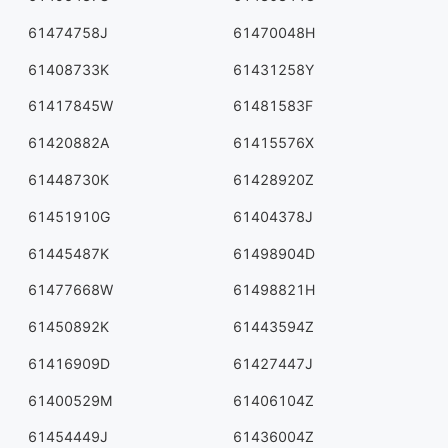
61474758J
61470048H
61408733K
61431258Y
61417845W
61481583F
61420882A
61415576X
61448730K
61428920Z
61451910G
61404378J
61445487K
61498904D
61477668W
61498821H
61450892K
61443594Z
61416909D
61427447J
61400529M
61406104Z
61454449J
61436004Z