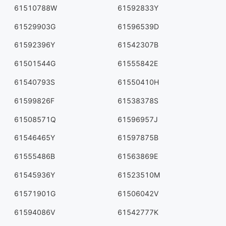
61510788W
61592833Y
61529903G
61596539D
61592396Y
61542307B
61501544G
61555842E
61540793S
61550410H
61599826F
61538378S
61508571Q
61596957J
61546465Y
61597875B
61555486B
61563869E
61545936Y
61523510M
61571901G
61506042V
61594086V
61542777K