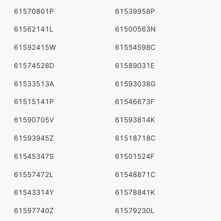
61570801P
61539958P
61562141L
61500563N
61592415W
61554598C
61574528D
61589031E
61533513A
61593038G
61515141P
61546673F
61590705V
61593814K
61593945Z
61518718C
61545347S
61501524F
61557472L
61548871C
61543314Y
61578841K
61597740Z
61579230L