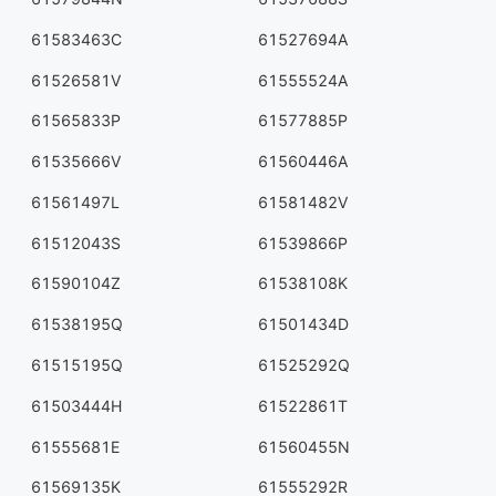
61583463C
61527694A
61526581V
61555524A
61565833P
61577885P
61535666V
61560446A
61561497L
61581482V
61512043S
61539866P
61590104Z
61538108K
61538195Q
61501434D
61515195Q
61525292Q
61503444H
61522861T
61555681E
61560455N
61569135K
61555292R