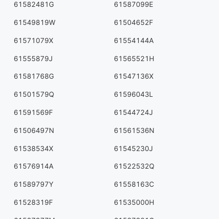
61582481G
61587099E
61549819W
61504652F
61571079X
61554144A
61555879J
61565521H
61581768G
61547136X
61501579Q
61596043L
61591569F
61544724J
61506497N
61561536N
61538534X
61545230J
61576914A
61522532Q
61589797Y
61558163C
61528319F
61535000H