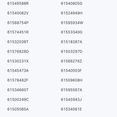
61549588R
61540805G
61540082V
61524949H
61568754P
61595934W
61574451R
61553340G
61532038T
61518287A
61576828D
61503297D
61530231X
61566276Z
61545473A
61540003F
61578482F
61509608H
61534660T
61595567A
61500249C
61545943J
61505085A
61534061E