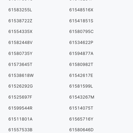
61583255L
61548516X
61538722Z
61541851S
61554335X
61580795C
61582448V
61534622P
61580735Y
61594877A
61573645T
61580982T
61538618W
61542617E
61526292G
61581599L
61525697F
61543267M
61599544R
61514075T
61511801A
61565716Y
61557533B
61580646D