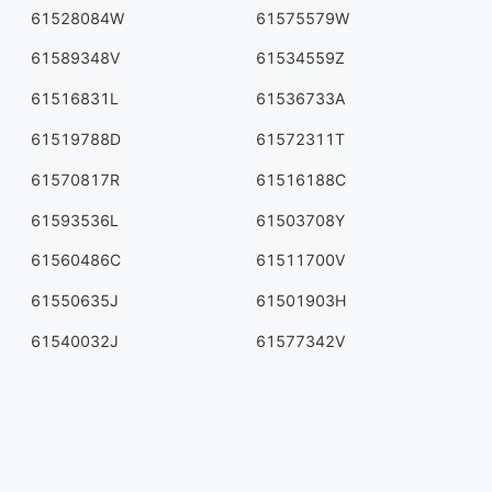
61528084W
61575579W
61589348V
61534559Z
61516831L
61536733A
61519788D
61572311T
61570817R
61516188C
61593536L
61503708Y
61560486C
61511700V
61550635J
61501903H
61540032J
61577342V