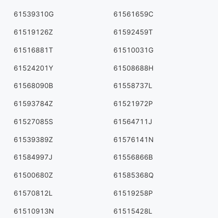
61539310G
61561659C
61519126Z
61592459T
61516881T
61510031G
61524201Y
61508688H
61568090B
61558737L
61593784Z
61521972P
61527085S
61564711J
61539389Z
61576141N
61584997J
61556866B
61500680Z
61585368Q
61570812L
61519258P
61510913N
61515428L