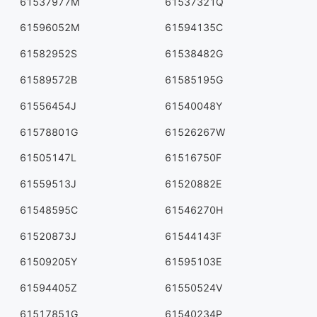
61537977M
61537321Q
61596052M
61594135C
61582952S
61538482G
61589572B
61585195G
61556454J
61540048Y
61578801G
61526267W
61505147L
61516750F
61559513J
61520882E
61548595C
61546270H
61520873J
61544143F
61509205Y
61595103E
61594405Z
61550524V
61517851G
61540234P