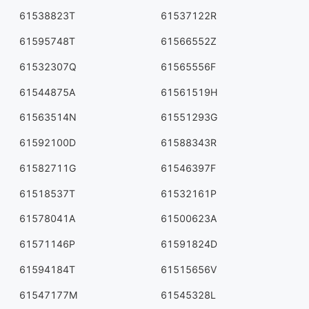
61538823T
61537122R
61595748T
61566552Z
61532307Q
61565556F
61544875A
61561519H
61563514N
61551293G
61592100D
61588343R
61582711G
61546397F
61518537T
61532161P
61578041A
61500623A
61571146P
61591824D
61594184T
61515656V
61547177M
61545328L