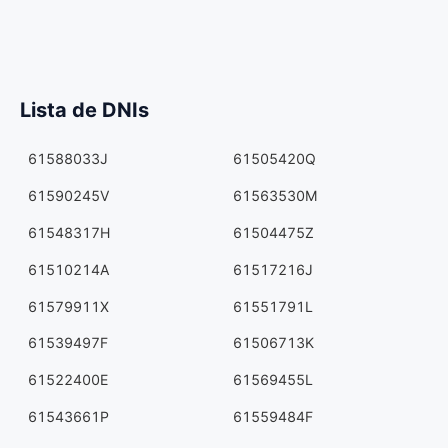
Lista de DNIs
61588033J
61505420Q
61590245V
61563530M
61548317H
61504475Z
61510214A
61517216J
61579911X
61551791L
61539497F
61506713K
61522400E
61569455L
61543661P
61559484F