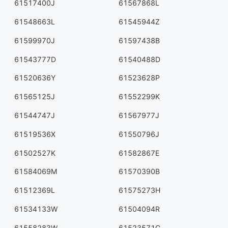
61517400J
61567868L
61548663L
61545944Z
61599970J
61597438B
61543777D
61540488D
61520636Y
61523628P
61565125J
61552299K
61544747J
61567977J
61519536X
61550796J
61502527K
61582867E
61584069M
61570390B
61512369L
61575273H
61534133W
61504094R
61558283W
61523571C