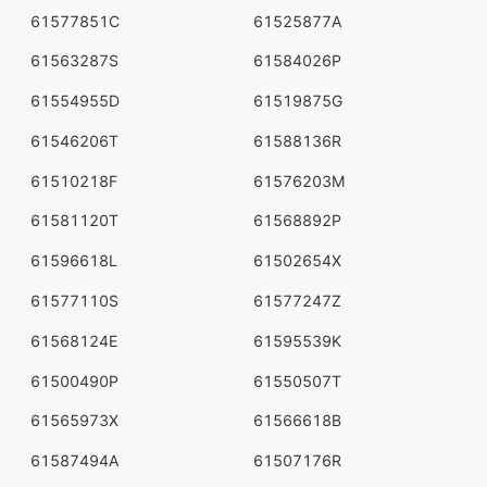
61577851C
61525877A
61563287S
61584026P
61554955D
61519875G
61546206T
61588136R
61510218F
61576203M
61581120T
61568892P
61596618L
61502654X
61577110S
61577247Z
61568124E
61595539K
61500490P
61550507T
61565973X
61566618B
61587494A
61507176R