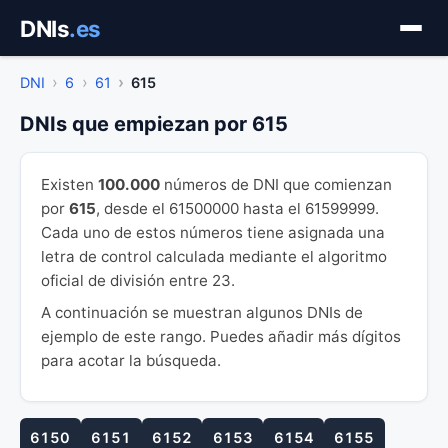
Saltar
DNIs
.es
al
contenido
DNI
6
61
615
DNIs que empiezan por 615
Existen
100.000
números de DNI que comienzan
por
615
, desde el 61500000 hasta el 61599999.
Cada uno de estos números tiene asignada una
letra de control calculada mediante el algoritmo
oficial de división entre 23.
A continuación se muestran algunos DNIs de
ejemplo de este rango. Puedes añadir más dígitos
para acotar la búsqueda.
6150
6151
6152
6153
6154
6155