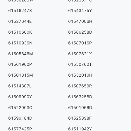
61516247X
61543475Y
61527644E
61547006H
61510600K
61586258D
61510936N
61587016P
61505846M
61597621X
61561900P
61550760T
61501315M
61532010H
61514807L
61507659R
61509090Y
61563258D
61522003Q
61501066D
61599184D
61525398F
61577425P
61511942Y