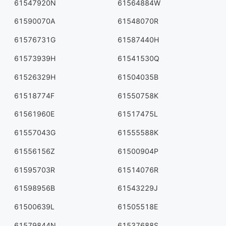
61547920N
61564884W
61590070A
61548070R
61576731G
61587440H
61573939H
61541530Q
61526329H
61504035B
61518774F
61550758K
61561960E
61517475L
61557043G
61555588K
61556156Z
61500904P
61595703R
61514076R
61598956B
61543229J
61500639L
61505518E
61579844N
61537688S