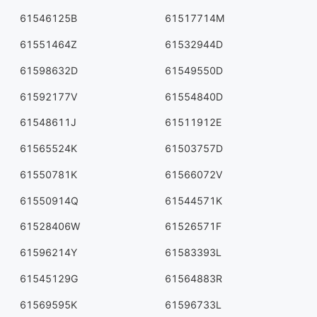
61546125B
61517714M
61551464Z
61532944D
61598632D
61549550D
61592177V
61554840D
61548611J
61511912E
61565524K
61503757D
61550781K
61566072V
61550914Q
61544571K
61528406W
61526571F
61596214Y
61583393L
61545129G
61564883R
61569595K
61596733L