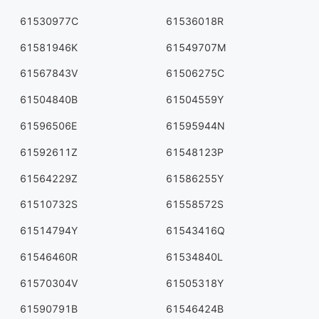
61530977C
61536018R
61581946K
61549707M
61567843V
61506275C
61504840B
61504559Y
61596506E
61595944N
61592611Z
61548123P
61564229Z
61586255Y
61510732S
61558572S
61514794Y
61543416Q
61546460R
61534840L
61570304V
61505318Y
61590791B
61546424B