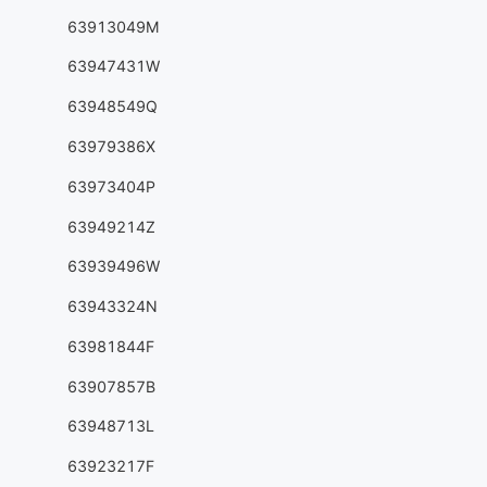
63913049M
63947431W
63948549Q
63979386X
63973404P
63949214Z
63939496W
63943324N
63981844F
63907857B
63948713L
63923217F