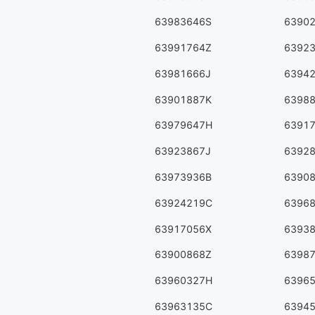
63983646S
6390
63991764Z
6392
63981666J
6394
63901887K
6398
63979647H
6391
63923867J
6392
63973936B
6390
63924219C
6396
63917056X
6393
63900868Z
6398
63960327H
6396
63963135C
6394