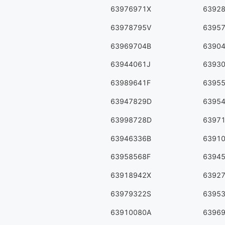
63976971X
6392
63978795V
6395
63969704B
6390
63944061J
6393
63989641F
6395
63947829D
6395
63998728D
6397
63946336B
6391
63958568F
6394
63918942X
6392
63979322S
6395
63910080A
6396