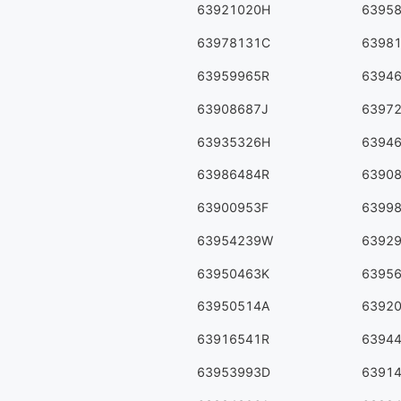
63921020H
6395
63978131C
6398
63959965R
6394
63908687J
6397
63935326H
6394
63986484R
6390
63900953F
6399
63954239W
6392
63950463K
6395
63950514A
6392
63916541R
6394
63953993D
6391