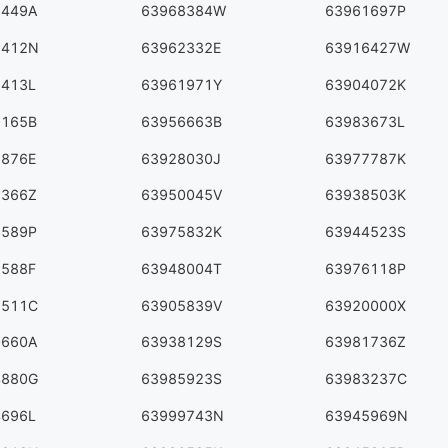
8449A
63968384W
63961697P
1412N
63962332E
63916427W
6413L
63961971Y
63904072K
2165B
63956663B
63983673L
6876E
63928030J
63977787K
8366Z
63950045V
63938503K
8589P
63975832K
63944523S
9588F
63948004T
63976118P
6511C
63905839V
63920000X
0660A
63938129S
63981736Z
4880G
63985923S
63983237C
4696L
63999743N
63945969N