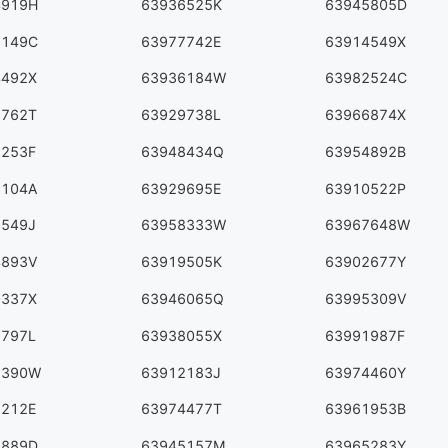
4919H
63936525K
63945805D
1149C
63977742E
63914549X
4492X
63936184W
63982524C
3762T
63929738L
63966874X
6253F
63948434Q
63954892B
8104A
63929695E
63910522P
8549J
63958333W
63967648W
4893V
63919505K
63902677Y
0337X
63946065Q
63995309V
5797L
63938055X
63991987F
7390W
63912183J
63974460Y
2212E
63974477T
63961953B
8889D
63945157M
63965283Y