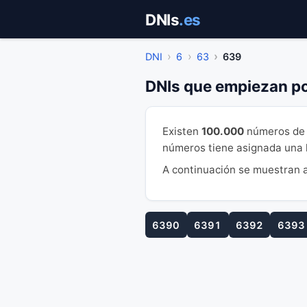
Saltar
DNIs
.es
al
contenido
DNI
6
63
639
DNIs que empiezan p
Existen
100.000
números de 
números tiene asignada una le
A continuación se muestran a
6390
6391
6392
6393