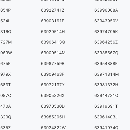
7854P
63922741Z
63996008A
1534L
63903161F
63943950V
8316Q
63920514H
63974705K
1727M
63906413Q
63964256Z
8969W
63900514M
63938567Q
2675F
63987759B
63954888F
0979X
63909463F
63971814M
2683T
63972137Y
63981372H
6087C
63905326X
63944731Q
7470A
63970530D
63919691T
0320Q
63985305H
63961403J
3535Z
63924822W
63941074Q