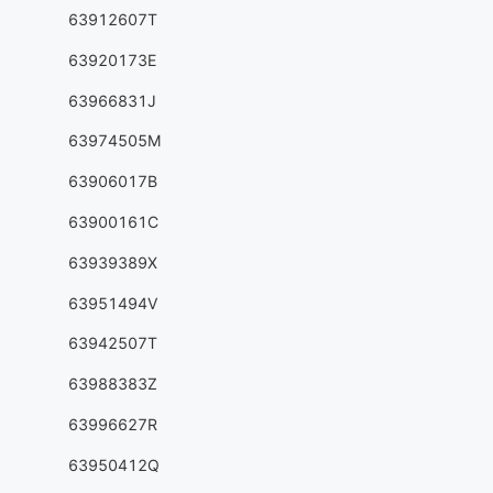
63912607T
63920173E
63966831J
63974505M
63906017B
63900161C
63939389X
63951494V
63942507T
63988383Z
63996627R
63950412Q