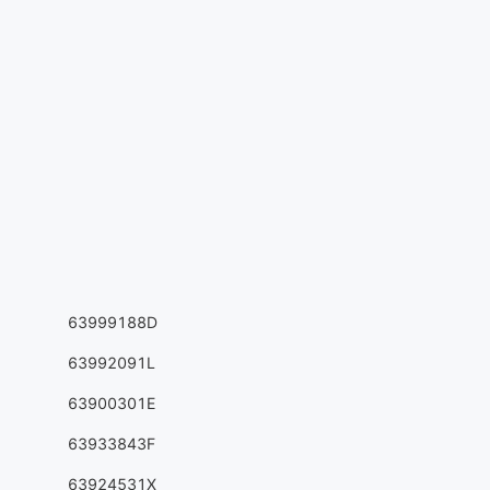
63999188D
63992091L
63900301E
63933843F
63924531X