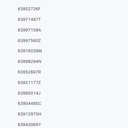
63952726F
63971487T
63997158A
63997560Z
63916039M
63998294N
63952697R
63921177Z
63965014J
63904485C
63912970H
63943065Y