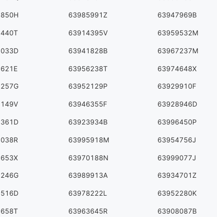
2850H
63985991Z
63947969B
3440T
63914395V
63959532M
2033D
63941828B
63967237M
8621E
63956238T
63974648X
7257G
63952129P
63929910F
8149V
63946355F
63928946D
8361D
63923934B
63996450P
8038R
63995918M
63954756J
8653X
63970188N
63999077J
7246G
63989913A
63934701Z
5516D
63978222L
63952280K
5658T
63963645R
63908087B