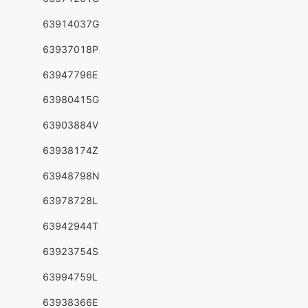
63914037G
63937018P
63947796E
63980415G
63903884V
63938174Z
63948798N
63978728L
63942944T
63923754S
63994759L
63938366E