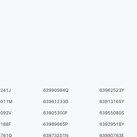
3241J
63990984Q
63962523Y
5011M
63961233G
63913165Y
6092V
63905300F
63955080S
0188F
63989665P
63929518Y
8781Q
63973201N
63990783E