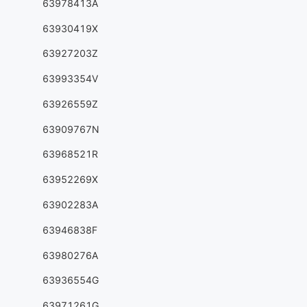
63978413A
63930419X
63927203Z
63993354V
63926559Z
63909767N
63968521R
63952269X
63902283A
63946838F
63980276A
63936554G
63971261G