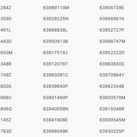
8284Z
63989110M
63905729E
4359D
63929225N
63956961X
7491L
63968838L
63952727P
4443D
63950913B
63998747M
5650M
63917519J
63952222D
4348R
63912078T
63983830S
1749Z
63993081C
63970964Y
8850S
63939640P
63962344B
0066C
63901460P
63920570M
9806Q
63940058N
63915046R
3145Z
63941908E
63939545M
7763D
63996049K
63930325P