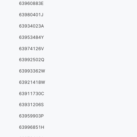
63960883E
63980401J
63934023A
63953484Y
63974126V
63992502Q
63993362W
63921418W
63911730C
63931206S
63959903P
63996851H