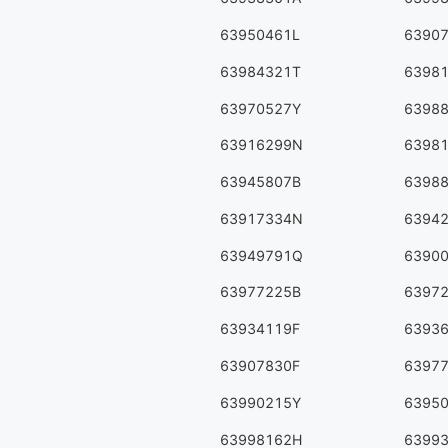
63950461L
6390
63984321T
6398
63970527Y
6398
63916299N
6398
63945807B
6398
63917334N
6394
63949791Q
6390
63977225B
6397
63934119F
6393
63907830F
6397
63990215Y
6395
63998162H
6399