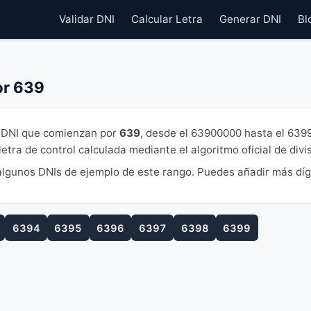
Validar DNI
Calcular Letra
Generar DNI
Bl
or 639
DNI que comienzan por
639
, desde el 63900000 hasta el 639
tra de control calculada mediante el algoritmo oficial de divi
lgunos DNIs de ejemplo de este rango. Puedes añadir más díg
6394
6395
6396
6397
6398
6399