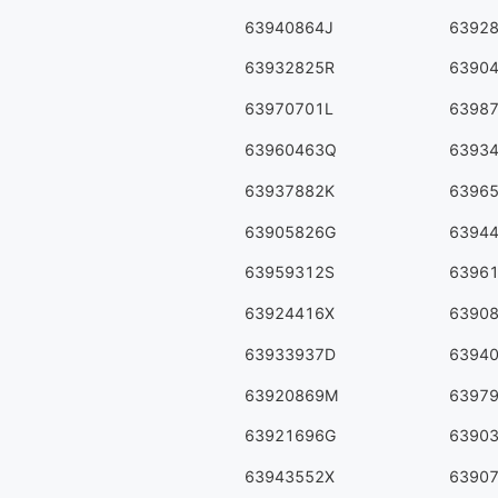
63940864J
6392
63932825R
6390
63970701L
6398
63960463Q
6393
63937882K
6396
63905826G
6394
63959312S
6396
63924416X
6390
63933937D
6394
63920869M
6397
63921696G
6390
63943552X
6390