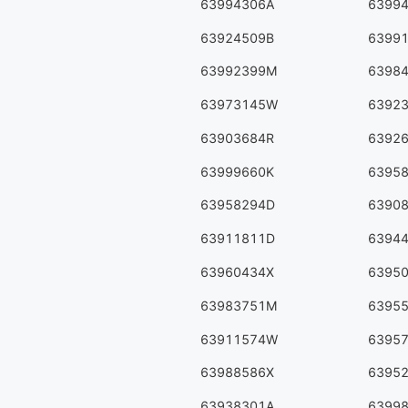
63994306A
6399
63924509B
6399
63992399M
6398
63973145W
6392
63903684R
6392
63999660K
6395
63958294D
6390
63911811D
6394
63960434X
6395
63983751M
6395
63911574W
6395
63988586X
6395
63938301A
6399