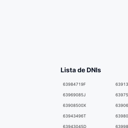
Lista de DNIs
63984719F
6391
63969085J
6397
63908500X
6390
63943496T
6398
63943045D
6399