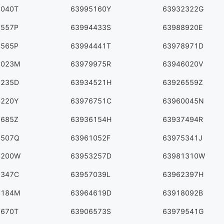
8040T
63995160Y
63932322G
7557P
63994433S
63988920E
4565P
63994441T
63978971D
0023M
63979975R
63946020V
5235D
63934521H
63926559Z
4220Y
63976751C
63960045N
1685Z
63936154H
63937494R
0507Q
63961052F
63975341J
5200W
63953257D
63981310W
7347C
63957039L
63962397H
3184M
63964619D
63918092B
9670T
63906573S
63979541G