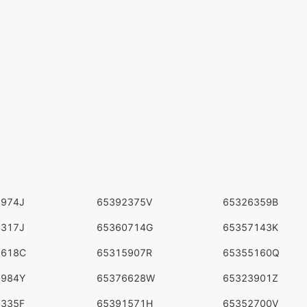
6974J
65392375V
65326359B
0317J
65360714G
65357143K
0618C
65315907R
65355160Q
0984Y
65376628W
65323901Z
5335F
65391571H
65352700V