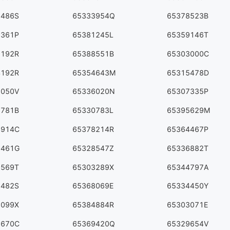
9486S
65333954Q
65378523B
9361P
65381245L
65359146T
1192R
65388551B
65303000C
4192R
65354643M
65315478D
6050V
65336020N
65307335P
2781B
65330783L
65395629M
3914C
65378214R
65364467P
0461G
65328547Z
65336882T
1569T
65303289X
65344797A
1482S
65368069E
65334450Y
7099X
65384884R
65303071E
2670C
65369420Q
65329654V