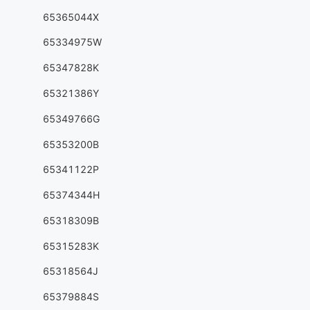
65365044X
65334975W
65347828K
65321386Y
65349766G
65353200B
65341122P
65374344H
65318309B
65315283K
65318564J
65379884S