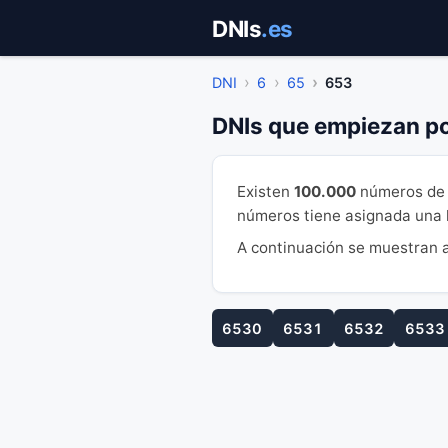
Saltar
DNIs
.es
al
contenido
DNI
6
65
653
DNIs que empiezan p
Existen
100.000
números de 
números tiene asignada una le
A continuación se muestran a
6530
6531
6532
6533