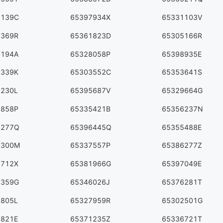
1139C
65397934X
65331103V
3369R
65361823D
65305166R
4194A
65328058P
65398935E
8339K
65303552C
65353641S
8230L
65395687V
65329664G
8858P
65335421B
65356237N
6277Q
65396445Q
65355488E
8300M
65337557P
65386277Z
0712X
65381966G
65397049E
3359G
65346026J
65376281T
8805L
65327959R
65302501G
7821E
65371235Z
65336721T