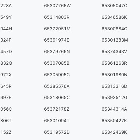
6228A
65307766W
65305047C
8549Y
65314803R
65346586K
6044H
65372951M
65300884C
9324F
65361974E
65301283M
9457D
65379766N
65374343V
9832Q
65307085B
65361263R
2972X
65305905G
65301980N
6645P
65385576A
65313316D
3697F
65318065C
65393512G
6056C
65372178Z
65344314A
1806T
65301094T
65350427K
0152Z
65319572D
65342469K