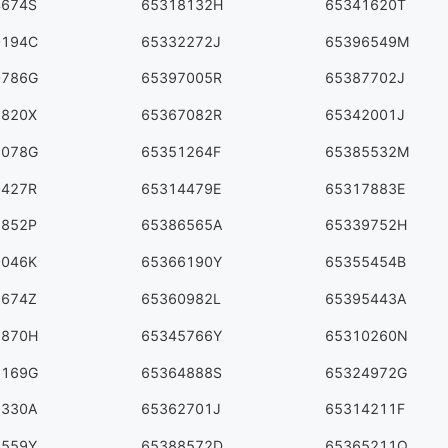
4674S
65318132H
65341620T
0194C
65332272J
65396549M
0786G
65397005R
65387702J
7820X
65367082R
65342001J
3078G
65351264F
65385532M
0427R
65314479E
65317883E
2852P
65386565A
65339752H
0046K
65366190Y
65355454B
8674Z
65360982L
65395443A
8870H
65345766Y
65310260N
5169G
65364888S
65324972G
9330A
65362701J
65314211F
2559Y
65388572D
65365211Q