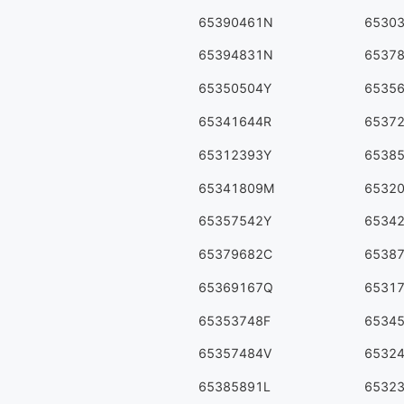
65390461N
6530
65394831N
6537
65350504Y
6535
65341644R
6537
65312393Y
6538
65341809M
6532
65357542Y
6534
65379682C
6538
65369167Q
6531
65353748F
6534
65357484V
6532
65385891L
6532