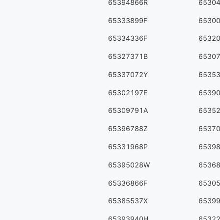
65394866R
6530
65333899F
6530
65334336F
6532
65327371B
6530
65337072Y
6535
65302197E
6539
65309791A
6535
65396788Z
6537
65331968P
6539
65395028W
6536
65336866F
6530
65385537X
6539
65393940H
6532