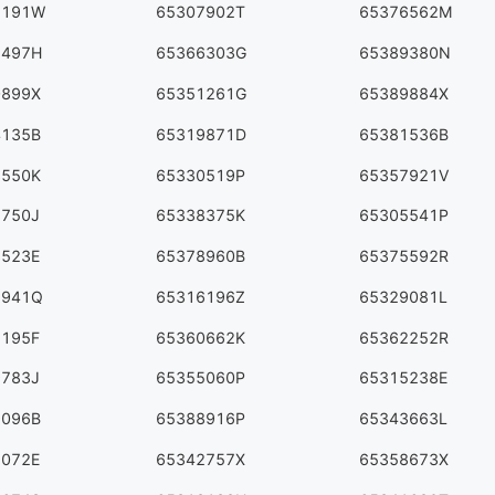
7191W
65307902T
65376562M
2497H
65366303G
65389380N
0899X
65351261G
65389884X
4135B
65319871D
65381536B
3550K
65330519P
65357921V
5750J
65338375K
65305541P
3523E
65378960B
65375592R
7941Q
65316196Z
65329081L
5195F
65360662K
65362252R
9783J
65355060P
65315238E
9096B
65388916P
65343663L
1072E
65342757X
65358673X