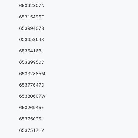
65392807N
65315496G
65399407B
65365964X
65354168J
65339950D
65332885M
65377647D
65380607W
65326945E
65375035L
65375171V