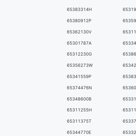
65383314H
6531
65380912P
6535
65362130V
6531
65301787A
6533
65312230G
6538
65356273W
6534
65341559P
6538
65374476N
6536
65348600B
6533
65311255H
6531
65311375T
6533
65344770E
6533