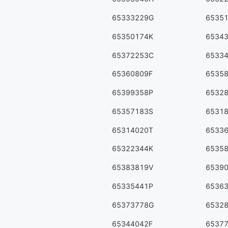
65333229G
6535
65350174K
6534
65372253C
6533
65360809F
6535
65399358P
6532
65357183S
6531
65314020T
6533
65322344K
6535
65383819V
6539
65335441P
6536
65373778G
6532
65344042F
6537