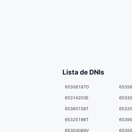
Lista de DNIs
65308187D
6535
65314203E
6533
65360158T
6532
65325198T
6539
65303089V
6535