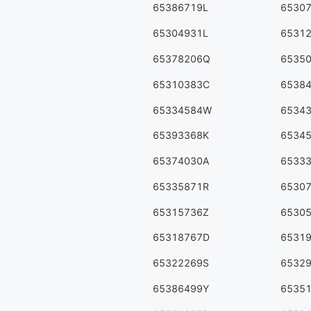
65386719L
6530
65304931L
6531
65378206Q
6535
65310383C
6538
65334584W
6534
65393368K
6534
65374030A
6533
65335871R
6530
65315736Z
6530
65318767D
6531
65322269S
6532
65386499Y
6535