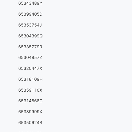
65343489Y
65399405D
65353754J
65304399Q
65335779R
65304857Z
65320447X
65318109H
65359110X
65314868C
65389999X
65350624B