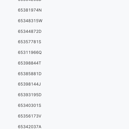
65381974N
65348315W
65344872D
65357781S
65311966Q
65398844T
65385881D
65398144J
65393195D
65340301S
65356173V
65342037A