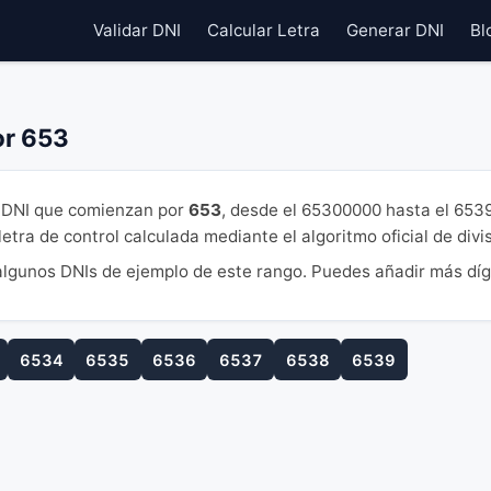
Validar DNI
Calcular Letra
Generar DNI
Bl
or 653
DNI que comienzan por
653
, desde el 65300000 hasta el 653
tra de control calculada mediante el algoritmo oficial de divi
lgunos DNIs de ejemplo de este rango. Puedes añadir más díg
6534
6535
6536
6537
6538
6539