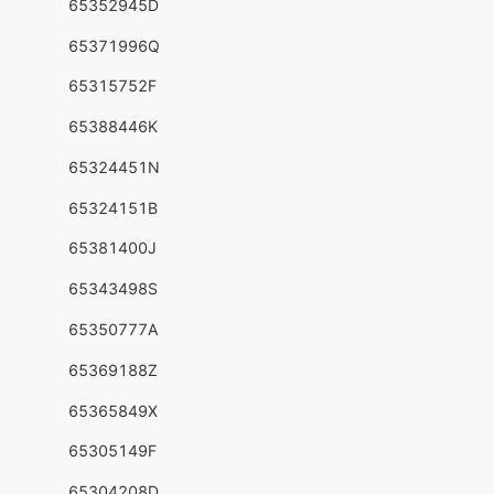
65352945D
65371996Q
65315752F
65388446K
65324451N
65324151B
65381400J
65343498S
65350777A
65369188Z
65365849X
65305149F
65304208D