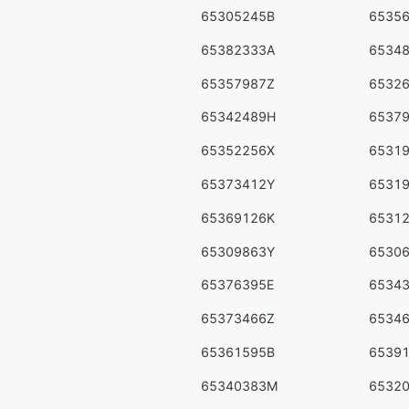
65305245B
6535
65382333A
6534
65357987Z
6532
65342489H
6537
65352256X
6531
65373412Y
6531
65369126K
6531
65309863Y
6530
65376395E
6534
65373466Z
6534
65361595B
6539
65340383M
6532