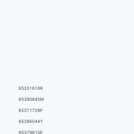
65331616R
65390845M
65311728P
65396044Y
65379615E