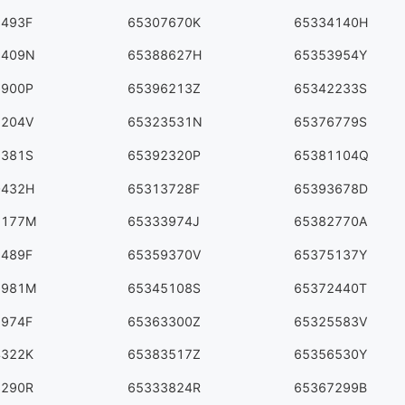
3493F
65307670K
65334140H
8409N
65388627H
65353954Y
6900P
65396213Z
65342233S
2204V
65323531N
65376779S
5381S
65392320P
65381104Q
0432H
65313728F
65393678D
2177M
65333974J
65382770A
7489F
65359370V
65375137Y
7981M
65345108S
65372440T
5974F
65363300Z
65325583V
4322K
65383517Z
65356530Y
3290R
65333824R
65367299B