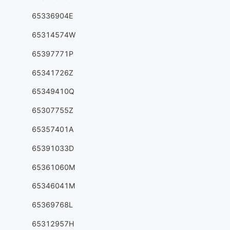
65336904E
65314574W
65397771P
65341726Z
65349410Q
65307755Z
65357401A
65391033D
65361060M
65346041M
65369768L
65312957H